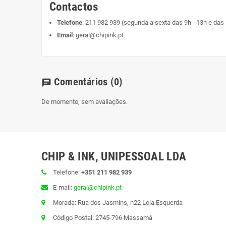
Contactos
Telefone
:
211 982 939
(segunda a sexta das 9h - 13h e das 
Email
:
geral@chipink.pt
Comentários
(0)
chat
De momento, sem avaliações.
CHIP & INK, UNIPESSOAL LDA
Telefone:
+351 211 982 939
E-mail:
geral@chipink.pt
Morada: Rua dos Jasmins, n22 Loja Esquerda
Código Postal: 2745-796 Massamá