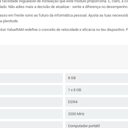
 facilidade inigualável de instalação que este módulo proporciona. E, claro, a
lado. Não adies mais a decisão de atualizar - sente a diferença no desempenh
o em frente rumo ao futuro da informática pessoal. Ajusta as tuas necessidad
a plenitude.
on ValueRAM redefine o conceito de velocidade e eficácia no teu dispositivo.
8 GB
1 x 8 GB
DDR4
3200 MHz
Computador portátil