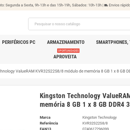
o: Segunda a Sexta, 9h-13h e das 15h-19h, Sábados: 10h-13h |
Envios rápido
local_shipping
PERIFÉRICOS PC
ARMAZENAMENTO
SMARTPHONES, 
OPORTUNIDADES
APROVEITA
chnology ValueRAM KVR32S22S8/8 módulo de memória 8 GB 1 x 8 GB 
Kingston Technology ValueR
memória 8 GB 1 x 8 GB DDR4 
Marca
Kingston Technology
Referência
KVR32S22S8/8
EAN13
0740617296099