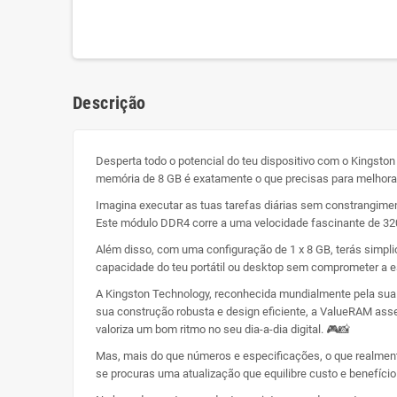
Descrição
Desperta todo o potencial do teu dispositivo com o Kings
memória de 8 GB é exatamente o que precisas para melhorar
Imagina executar as tuas tarefas diárias sem constrangime
Este módulo DDR4 corre a uma velocidade fascinante de 320
Além disso, com uma configuração de 1 x 8 GB, terás simplic
capacidade do teu portátil ou desktop sem comprometer a e
A Kingston Technology, reconhecida mundialmente pela sua fi
sua construção robusta e design eficiente, a ValueRAM ass
valoriza um bom ritmo no seu dia-a-dia digital. 🎮📸
Mas, mais do que números e especificações, o que realmente
se procuras uma atualização que equilibre custo e benefíci