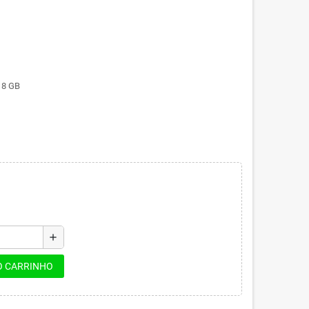
x
8
GB
add
O CARRINHO