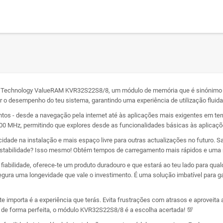
ton Technology ValueRAM KVR32S22S8/8, um módulo de memória que é sinónimo d
 o desempenho do teu sistema, garantindo uma experiência de utilização fluida
ntos - desde a navegação pela internet até às aplicações mais exigentes em 
0 MHz, permitindo que explores desde as funcionalidades básicas às aplicaçõe
idade na instalação e mais espaço livre para outras actualizações no futuro. S
stabilidade? Isso mesmo! Obtém tempos de carregamento mais rápidos e uma nav
abilidade, oferece-te um produto duradouro e que estará ao teu lado para qualq
egura uma longevidade que vale o investimento. É uma solução imbatível para
 importa é a experiência que terás. Evita frustrações com atrasos e aproveita 
o de forma perfeita, o módulo KVR32S22S8/8 é a escolha acertada! 💯