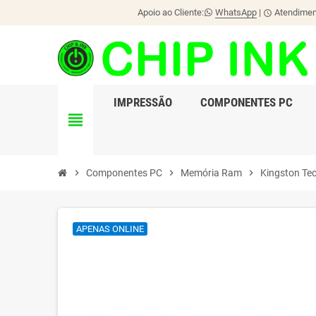
Apoio ao Cliente:
WhatsApp
|
Atendiment
schedule
IMPRESSÃO
COMPONENTES PC
view_headline
chevron_right
Componentes PC
chevron_right
Memória Ram
chevron_right
Kingston Te
APENAS ONLINE