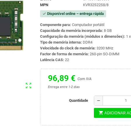
MPN
KVR32S22S8/8
Disponível online – entrega rápida
check
Componente
para:
Computador
portátil
Capacidade
da
memória
incorporada:
8
GB
Configuração
da
memória (
módulos
x
dimensões):
1
Tipo
de
memória
interna:
DDR4
Velocidade
do
clock
de
memória:
3200
MHz
Factor
de
forma
de
memória:
260-
pin
SO-
DIMM
Latência
CAS:
22
96,89 €
Com IVA
zoom_out_map
Entrega entre 1-2 dias
remove
Quantidade
shopping_cart
ADICIONAR A