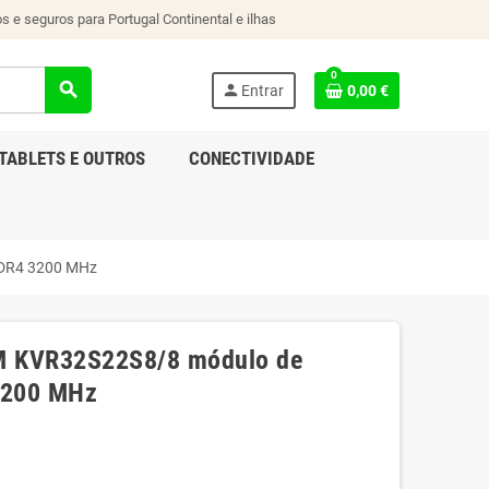
s e seguros para Portugal Continental e ilhas
0
search
person
Entrar
0,00 €
TABLETS E OUTROS
CONECTIVIDADE
DDR4 3200 MHz
AM KVR32S22S8/8 módulo de
3200 MHz