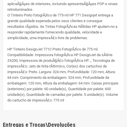
aplicaÃ§Ãµes de interiores, incluindo apresentaÃ§Ãµes POP e sinais
retroiluminados.
O Tinteiro Preto fotogrÃ¡fico de 775-ml HP 771 Designjet entrega a
grande qualidade esperada pelos seus clientes e consegue
resultados rÃ¡pidos. As Tintas FotogrÃ¡ficas NÃ­tidas HP ajudam-no a
responder rapidamente fornecendo qualidade, velocidade e
simplicidade, uma impressÃ£o livre de problemas.
HP Tinteiro DesignJet 771C Preto FotogrÃ¡fico de 775 ml.
Compatibilidade: Impressora fotogrÃ¡fica HP DesignJet da sÃ©rie
Z6200, Impressora de produÃ§Ã£o fotogrÃ¡fica HP..., Tecnologia de
impressÃ£o: Jato de tinta tÃ©rmico, Cor(es) dos cartuchos de
impressÃ£o: Preto. Largura: 324 mm, Profundidade: 120 mm, Altura:
64 mm. Comprimento da embalagem: 324 mm, Profundidade da
embalagem: 120 mm, Altura da embalagem: 64 mm. Caixas principais
(exteriores) por palete: 60 unidade(s), Quantidade por palete: 600
unidade(s), Quantidade de camadas por palete: 5 unidade(s). Volume
do cartucho de impressÃ£o: 775 ml
Entregas e Trocas\Devoluções