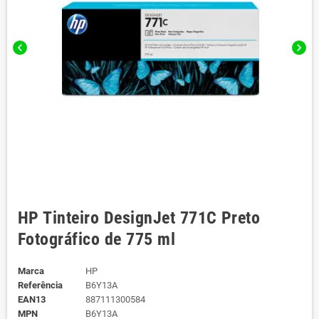
chevron_left
chevron_right
HP Tinteiro DesignJet 771C Preto
Fotográfico de 775 ml
Marca
HP
Referência
B6Y13A
EAN13
887111300584
MPN
B6Y13A