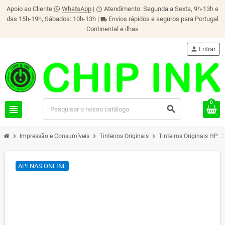
Apoio ao Cliente:
WhatsApp
|
Atendimento: Segunda a Sexta, 9h-13h e
schedule
das 15h-19h, Sábados: 10h-13h |
Envios rápidos e seguros para Portugal
local_shipping
Continental e ilhas
person
Entrar
0
view_headline
search
chevron_right
chevron_right
chevron_right
chevron_r
Impressão e Consumíveis
Tinteiros Originais
Tinteiros Originais HP
APENAS ONLINE