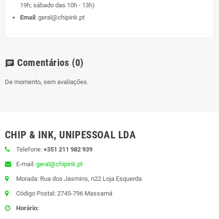
19h; sábado das 10h - 13h)
Email
:
geral@chipink.pt
Comentários
(0)
chat
De momento, sem avaliações.
CHIP & INK, UNIPESSOAL LDA
Telefone:
+351 211 982 939
E-mail:
geral@chipink.pt
Morada: Rua dos Jasmins, n22 Loja Esquerda
Código Postal: 2745-796 Massamá
Horário: