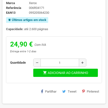
Marca
Xerox
Referência
006R04171
EAN13
095205064230
Últimos artigos em stock
notifications_active
Capacidade:
até 2.600 páginas
24,90 €
Com IVA
Entrega entre 1-2 dias
remove
add
Quantidade
shopping_cart
ADICIONAR AO CARRINHO
Partilhar
Tweet
Pinterest