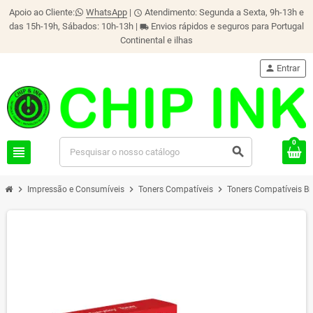
Apoio ao Cliente:
WhatsApp
|
Atendimento: Segunda a Sexta, 9h-13h e
schedule
das 15h-19h, Sábados: 10h-13h |
Envios rápidos e seguros para Portugal
local_shipping
Continental e ilhas
person
Entrar
0
view_headline
search
chevron_right
chevron_right
chevron_right
Impressão e Consumíveis
Toners Compatíveis
Toners Compatíveis Br