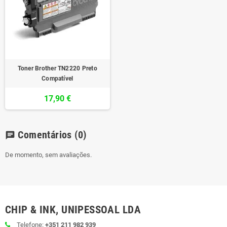
Toner Brother TN2220 Preto
Compatível
17,90 €
Comentários
(0)
chat
De momento, sem avaliações.
CHIP & INK, UNIPESSOAL LDA
Telefone:
+351 211 982 939