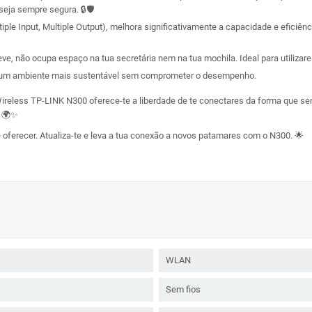
eja sempre segura. 🔒🛡️
ple Input, Multiple Output), melhora significativamente a capacidade e eficiên
eve, não ocupa espaço na tua secretária nem na tua mochila. Ideal para utilizar
a um ambiente mais sustentável sem comprometer o desempenho.
B Wireless TP-LINK N300 oferece-te a liberdade de te conectares da forma que s
. 🌍✨
e oferecer. Atualiza-te e leva a tua conexão a novos patamares com o N300. 🌟
WLAN
Sem fios