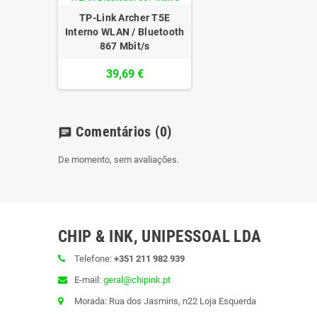
TP-Link Archer T5E
Interno WLAN / Bluetooth
867 Mbit/s
39,69 €
Comentários
(0)
chat
De momento, sem avaliações.
CHIP & INK, UNIPESSOAL LDA
Telefone:
+351 211 982 939
E-mail:
geral@chipink.pt
Morada: Rua dos Jasmins, n22 Loja Esquerda