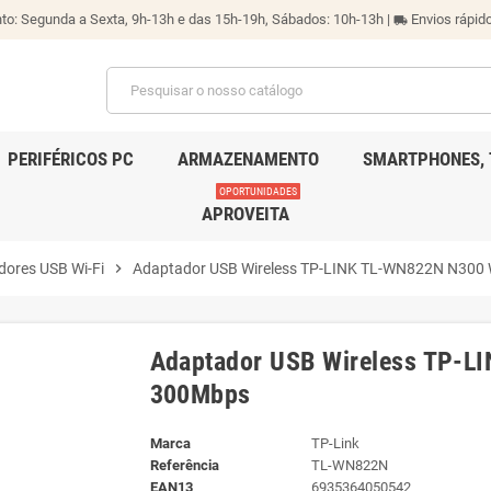
o: Segunda a Sexta, 9h-13h e das 15h-19h, Sábados: 10h-13h |
Envios rápido
local_shipping
PERIFÉRICOS PC
ARMAZENAMENTO
SMARTPHONES, 
OPORTUNIDADES
APROVEITA
ores USB Wi-Fi
chevron_right
Adaptador USB Wireless TP-LINK TL-WN822N N30
Adaptador USB Wireless TP-
300Mbps
Marca
TP-Link
Referência
TL-WN822N
EAN13
6935364050542