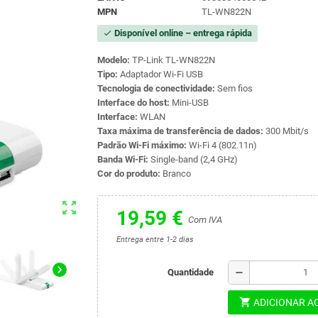
MPN
TL-WN822N
Disponível online – entrega rápida
check
Modelo:
TP-Link TL-WN822N
Tipo:
Adaptador Wi-Fi USB
Tecnologia de conectividade:
Sem fios
Interface do host:
Mini-USB
Interface:
WLAN
Taxa máxima de transferência de dados:
300 Mbit/s
Padrão Wi-Fi máximo:
Wi-Fi 4 (802.11n)
Banda Wi-Fi:
Single-band (2,4 GHz)
Cor do produto:
Branco
zoom_out_map
19,59 €
Com IVA
Entrega entre 1-2 dias
chevron_right
remove
Quantidade
shopping_cart
ADICIONAR A