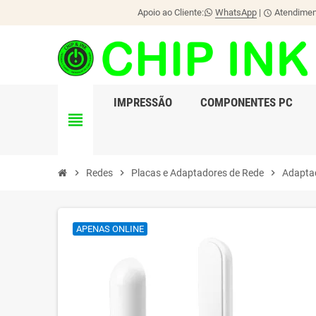
Apoio ao Cliente:
WhatsApp
|
Atendiment
schedule
IMPRESSÃO
COMPONENTES PC
view_headline
chevron_right
Redes
chevron_right
Placas e Adaptadores de Rede
chevron_right
Adaptad
APENAS ONLINE