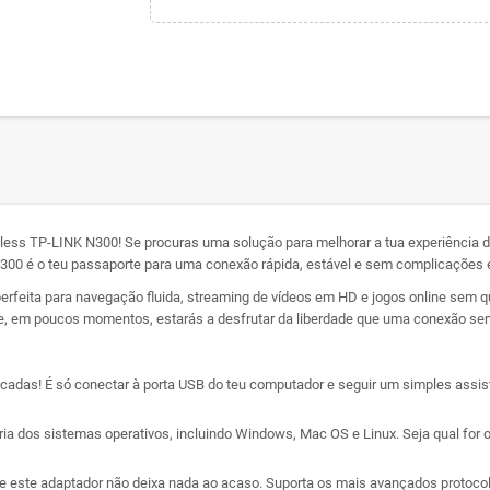
less TP-LINK N300! Se procuras uma solução para melhorar a tua experiência d
300 é o teu passaporte para uma conexão rápida, estável e sem complicações em
feita para navegação fluida, streaming de vídeos em HD e jogos online sem qu
vo e, em poucos momentos, estarás a desfrutar da liberdade que uma conexão sem
adas! É só conectar à porta USB do teu computador e seguir um simples assis
ia dos sistemas operativos, incluindo Windows, Mac OS e Linux. Seja qual for o
, e este adaptador não deixa nada ao acaso. Suporta os mais avançados protoco