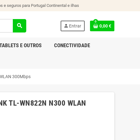
s e seguros para Portugal Continental e ilhas
0
search
person
Entrar
0,00 €
TABLETS E OUTROS
CONECTIVIDADE
0 WLAN 300Mbps
LINK TL-WN822N N300 WLAN