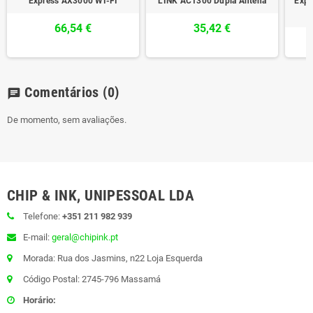
Express AX3000 WI-FI
LINK AC1300 Dupla Antena
Expr
66,54 €
35,42 €
Comentários
(0)
chat
De momento, sem avaliações.
CHIP & INK, UNIPESSOAL LDA
Telefone:
+351 211 982 939
E-mail:
geral@chipink.pt
Morada: Rua dos Jasmins, n22 Loja Esquerda
Código Postal: 2745-796 Massamá
Horário: