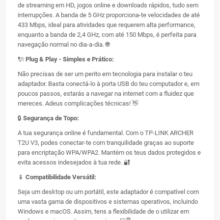
de streaming em HD, jogos online e downloads rápidos, tudo sem
interrupções. A banda de 5 GHz proporciona-te velocidades de até
433 Mbps, ideal para atividades que requerem alta performance,
enquanto a banda de 2,4 GHz, com até 150 Mbps, é perfeita para
navegação normal no dia-a-dia. 🌐
🔌
Plug & Play - Simples e Prático:
Não precisas de ser um perito em tecnologia para instalar o teu
adaptador. Basta conectá-lo à porta USB do teu computador e, em
poucos passos, estarás a navegar na internet com a fluidez que
mereces. Adeus complicações técnicas! 👋
🔒
Segurança de Topo:
A tua segurança online é fundamental. Com o TP-LINK ARCHER
T2U V3, podes conectar-te com tranquilidade graças ao suporte
para encriptação WPA/WPA2. Mantém os teus dados protegidos e
evita acessos indesejados à tua rede. 🔐
📱
Compatibilidade Versátil:
Seja um desktop ou um portátil, este adaptador é compatível com
uma vasta gama de dispositivos e sistemas operativos, incluindo
Windows e macOS. Assim, tens a flexibilidade de o utilizar em