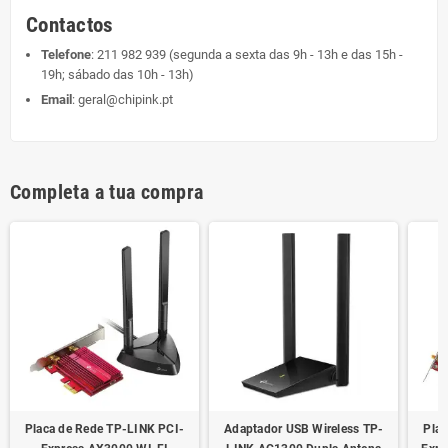
Contactos
Telefone
:
211 982 939
(segunda a sexta das 9h - 13h e das 15h -
19h; sábado das 10h - 13h)
Email
:
geral@chipink.pt
Completa a tua compra
Placa de Rede TP-LINK PCI-
Adaptador USB Wireless TP-
Plac