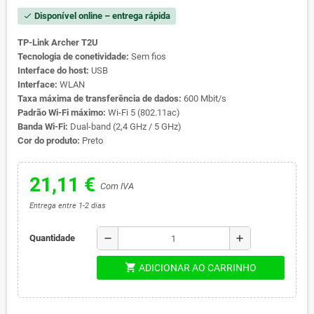
Disponível online – entrega rápida
check
TP-Link Archer T2U
Tecnologia de conetividade:
Sem fios
Interface do host:
USB
Interface:
WLAN
Taxa máxima de transferência de dados:
600 Mbit/s
Padrão Wi-Fi máximo:
Wi-Fi 5 (802.11ac)
Banda Wi-Fi:
Dual-band (2,4 GHz / 5 GHz)
Cor do produto:
Preto
21,11 €
Com IVA
Entrega entre 1-2 dias
remove
add
Quantidade
shopping_cart
ADICIONAR AO CARRINHO