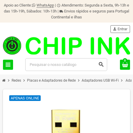
Apoio ao Cliente:
WhatsApp
|
Atendimento: Segunda a Sexta, 9h-13h e
schedule
das 15h-19h, Sábados: 10h-13h |
Envios rápidos e seguros para Portugal
local_shipping
Continental e ilhas
person
Entrar
0
view_headline
search
chevron_right
chevron_right
chevron_right
chevron_right
Redes
Placas e Adaptadores de Rede
Adaptadores USB Wi-Fi
Adap
APENAS ONLINE