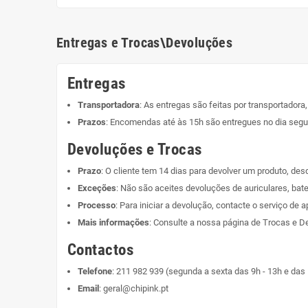
Entregas e Trocas\Devoluções
Entregas
Transportadora
: As entregas são feitas por transportadora
Prazos
: Encomendas até às 15h são entregues no dia segui
Devoluções e Trocas
Prazo
: O cliente tem 14 dias para devolver um produto, de
Exceções
: Não são aceites devoluções de auriculares, bate
Processo
: Para iniciar a devolução, contacte o serviço de a
Mais informações
: Consulte a nossa página de
Trocas e D
Contactos
Telefone
:
211 982 939
(segunda a sexta das 9h - 13h e das 
Email
:
geral@chipink.pt