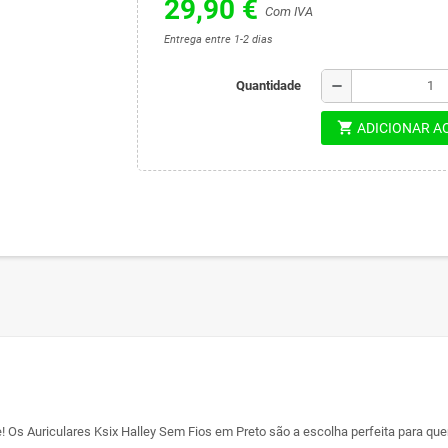
29,90 €
Com IVA
Entrega entre 1-2 dias
remove
Quantidade
shopping_cart
ADICIONAR A
! Os Auriculares Ksix Halley Sem Fios em Preto são a escolha perfeita para que