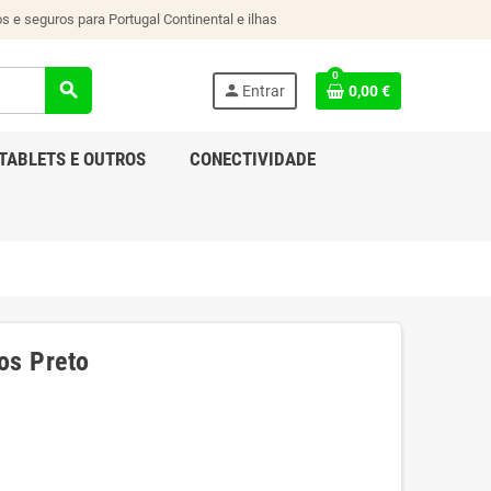
s e seguros para Portugal Continental e ilhas
0
search
person
Entrar
0,00 €
TABLETS E OUTROS
CONECTIVIDADE
os Preto