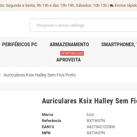
o: Segunda a Sexta, 9h-13h e das 15h-19h, Sábados: 10h-13h |
Envios rápido
local_shipping
PERIFÉRICOS PC
ARMAZENAMENTO
SMARTPHONES, 
OPORTUNIDADES
APROVEITA
_right
Auriculares Ksix Halley Sem Fios Preto
Auriculares Ksix Halley Sem Fi
Marca
ksix
Referência
BXTW07N
EAN13
8427542122908
MPN
BXTW07N