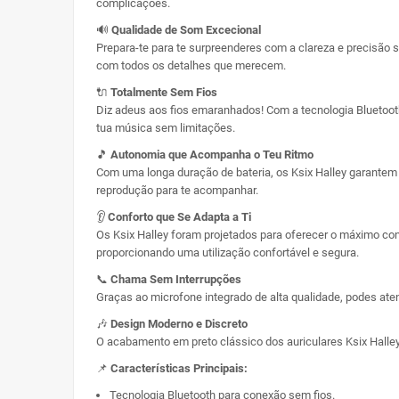
complicações.
🔊
Qualidade de Som Excecional
Prepara-te para te surpreenderes com a clareza e precisão s
com todos os detalhes que merecem.
🔌
Totalmente Sem Fios
Diz adeus aos fios emaranhados! Com a tecnologia Bluetooth
tua música sem limitações.
🎵
Autonomia que Acompanha o Teu Ritmo
Com uma longa duração de bateria, os Ksix Halley garantem 
reprodução para te acompanhar.
👂
Conforto que Se Adapta a Ti
Os Ksix Halley foram projetados para oferecer o máximo conf
proporcionando uma utilização confortável e segura.
📞
Chama Sem Interrupções
Graças ao microfone integrado de alta qualidade, podes aten
🎶
Design Moderno e Discreto
O acabamento em preto clássico dos auriculares Ksix Halley 
📌
Características Principais:
Tecnologia Bluetooth para conexão sem fios.