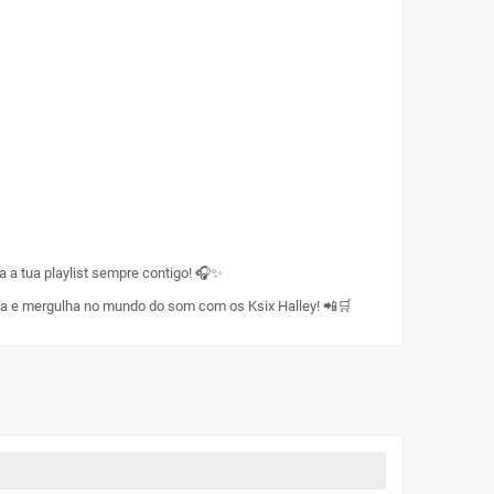
a a tua playlist sempre contigo! 🎧✨
rta e mergulha no mundo do som com os Ksix Halley! 📲🛒