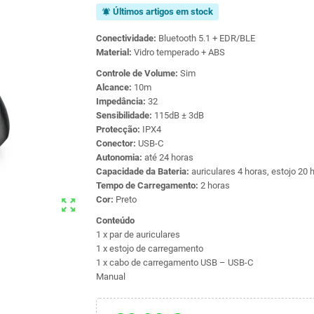
Últimos artigos em stock
notifications_active
Conectividade:
Bluetooth 5.1 + EDR/BLE
Material:
Vidro temperado + ABS
Controle de Volume:
Sim
Alcance:
10m
Impedância:
32
Sensibilidade:
115dB ± 3dB
Protecção:
IPX4
Conector:
USB-C
Autonomia:
até 24 horas
Capacidade da Bateria:
auriculares 4 horas, estojo 20 
Tempo de Carregamento:
2 horas
Cor:
Preto
zoom_out_map
Conteúdo
1 x par de auriculares
1 x estojo de carregamento
1 x cabo de carregamento USB – USB-C
Manual