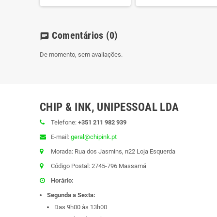
Comentários
(0)
chat
De momento, sem avaliações.
CHIP & INK, UNIPESSOAL LDA
Telefone:
+351 211 982 939
E-mail:
geral@chipink.pt
Morada: Rua dos Jasmins, n22 Loja Esquerda
Código Postal: 2745-796 Massamá
Horário:
Segunda a Sexta:
Das 9h00 às 13h00