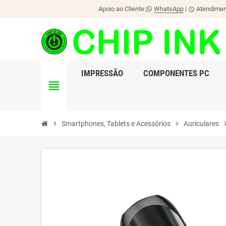
Apoio ao Cliente:
WhatsApp
|
Atendiment
schedule
IMPRESSÃO
COMPONENTES PC
view_headline
chevron_right
Smartphones, Tablets e Acessórios
chevron_right
Auriculares
chevron