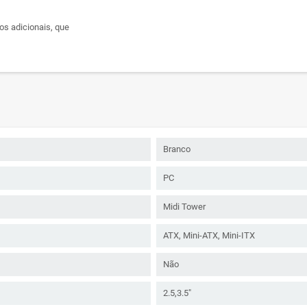
os adicionais, que
Branco
PC
Midi Tower
ATX, Mini-ATX, Mini-ITX
Não
2.5,3.5"