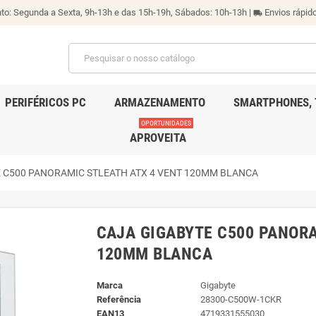
o: Segunda a Sexta, 9h-13h e das 15h-19h, Sábados: 10h-13h |
Envios rápido
local_shipping
PERIFÉRICOS PC
ARMAZENAMENTO
SMARTPHONES, 
OPORTUNIDADES
APROVEITA
 C500 PANORAMIC STLEATH ATX 4 VENT 120MM BLANCA
CAJA GIGABYTE C500 PANORA
120MM BLANCA
Marca
Gigabyte
Referência
28300-C500W-1CKR
EAN13
4719331555030