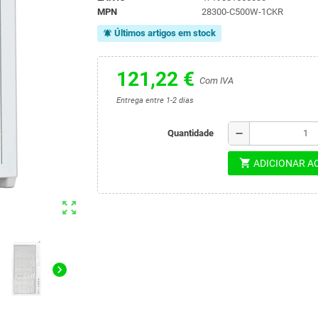
MPN
28300-C500W-1CKR
Últimos artigos em stock
notifications_active
121,22 €
Com IVA
Entrega entre 1-2 dias
remove
Quantidade
shopping_cart
ADICIONAR A
zoom_out_map
chevron_right