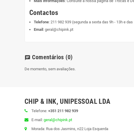
Mais informações
: Consulte a nossa página de
Trocas e D
Contactos
Telefone
:
211 982 939
(segunda a sexta das 9h - 13h e das 
Email
:
geral@chipink.pt
Comentários
(0)
chat
De momento, sem avaliações.
CHIP & INK, UNIPESSOAL LDA
Telefone:
+351 211 982 939
E-mail:
geral@chipink.pt
Morada: Rua dos Jasmins, n22 Loja Esquerda