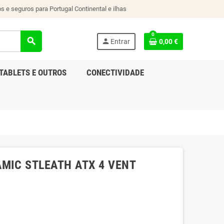
s e seguros para Portugal Continental e ilhas
0
search
person
Entrar
0,00 €
TABLETS E OUTROS
CONECTIVIDADE
MIC STLEATH ATX 4 VENT