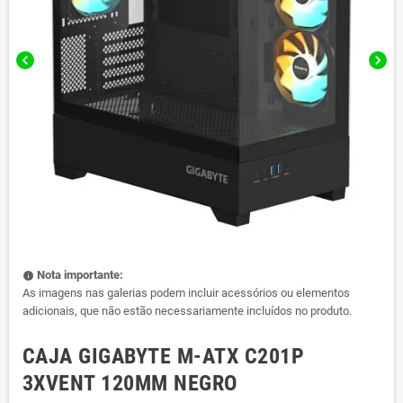
chevron_left
chevron_right
Nota importante:
info
As imagens nas galerias podem incluir acessórios ou elementos
adicionais, que não estão necessariamente incluídos no produto.
CAJA GIGABYTE M-ATX C201P
3XVENT 120MM NEGRO