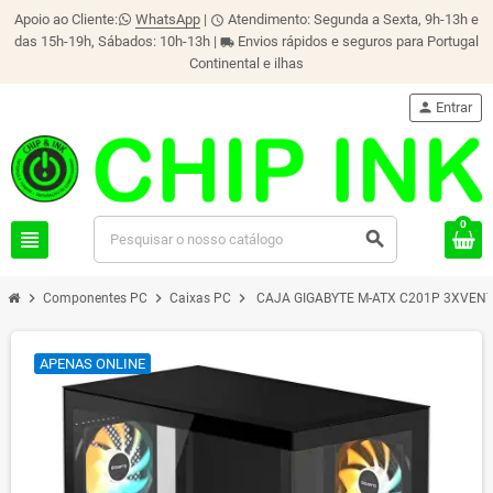
Apoio ao Cliente:
WhatsApp
|
Atendimento: Segunda a Sexta, 9h-13h e
schedule
das 15h-19h, Sábados: 10h-13h |
Envios rápidos e seguros para Portugal
local_shipping
Continental e ilhas
person
Entrar
0
view_headline
search
chevron_right
chevron_right
chevron_right
Componentes PC
Caixas PC
CAJA GIGABYTE M-ATX C201P 3XVEN
APENAS ONLINE