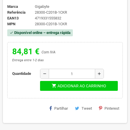
Marca
Gigabyte
Referência
28300-C201B-1CKR
EAN13
4719331555832
MPN
28300-C201B-1CKR
Disponível online – entrega rápida
check
84,81 €
Com IVA
Entrega entre 1-2 dias
remove
add
Quantidade
shopping_cart
ADICIONAR AO CARRINHO
Partilhar
Tweet
Pinterest