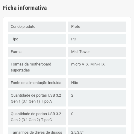
Ficha informativa
Cor do produto
Preto
Tipo
PC
Forma
Midi Tower
Formas da motherboard
micro ATX, Mini-ITX
suportadas
Fonte de alimentação incluída
Não
Quantidade de portas USB 3.2
2
Gen 1 (3.1 Gen 1) Tipo A
Quantidade de portas USB 3.2
0
Gen 2 (3.1 Gen 2) Tipo C
Tamanhos de drives de discos
2.5,3.5"