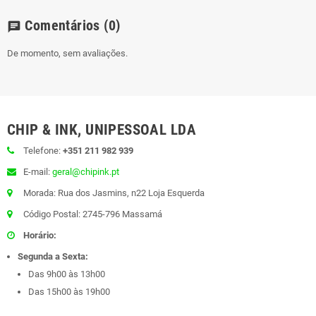
Comentários
(0)
chat
De momento, sem avaliações.
CHIP & INK, UNIPESSOAL LDA
Telefone:
+351 211 982 939
E-mail:
geral@chipink.pt
Morada: Rua dos Jasmins, n22 Loja Esquerda
Código Postal: 2745-796 Massamá
Horário:
Segunda a Sexta:
Das 9h00 às 13h00
Das 15h00 às 19h00