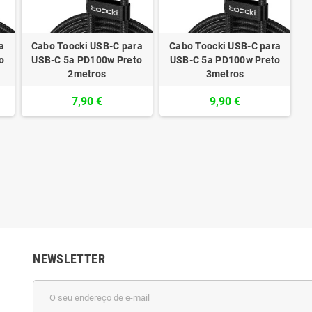
a
Cabo Toocki USB-C para
Cabo Toocki USB-C para
o
USB-C 5a PD100w Preto
USB-C 5a PD100w Preto
2metros
3metros
7,90 €
9,90 €
NEWSLETTER