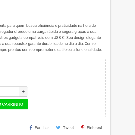
ita para quem busca eficiência e praticidade na hora de
arregador oferece uma carga rápida e segura graças à sua
outros gadgets compatíveis com USB-C. Seu design elegante
a sua robustez garante durabilidade no dia a dia. Com o
pre prontos sem comprometer o estilo ou a funcionalidade.
add
O CARRINHO
Partilhar
Tweet
Pinterest