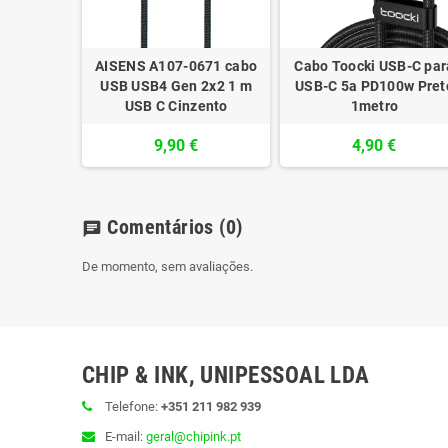
AISENS A107-0671 cabo
Cabo Toocki USB-C par
USB USB4 Gen 2x2 1 m
USB-C 5a PD100w Pret
USB C Cinzento
1metro
9,90 €
4,90 €
Comentários
(0)
chat
De momento, sem avaliações.
CHIP & INK, UNIPESSOAL LDA
Telefone:
+351 211 982 939
E-mail:
geral@chipink.pt