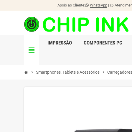
Apoio ao Cliente:
WhatsApp
|
Atendiment
schedule
IMPRESSÃO
COMPONENTES PC
view_headline
chevron_right
Smartphones, Tablets e Acessórios
chevron_right
Carregadore