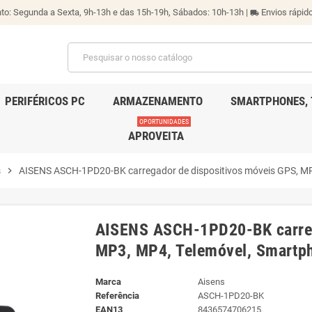
o: Segunda a Sexta, 9h-13h e das 15h-19h, Sábados: 10h-13h |
Envios rápido
local_shipping
PERIFÉRICOS PC
ARMAZENAMENTO
SMARTPHONES, 
OPORTUNIDADES
APROVEITA
s
chevron_right
AISENS ASCH-1PD20-BK carregador de dispositivos móveis GPS, MP3,
AISENS ASCH-1PD20-BK carreg
MP3, MP4, Telemóvel, Smartpho
Marca
Aisens
Referência
ASCH-1PD20-BK
EAN13
8436574706215