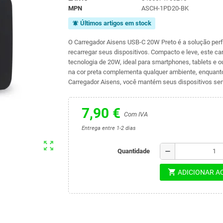
MPN
ASCH-1PD20-BK
Últimos artigos em stock
notifications_active
O Carregador Aisens USB-C 20W Preto é a solução perfe
recarregar seus dispositivos. Compacto e leve, este c
tecnologia de 20W, ideal para smartphones, tablets e 
na cor preta complementa qualquer ambiente, enquanto 
Carregador Aisens, você mantém seus dispositivos sem
7,90 €
Com IVA
Entrega entre 1-2 dias
zoom_out_map
remove
Quantidade
shopping_cart
ADICIONAR A