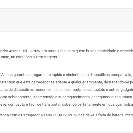
egador Aisens USB-C 20W em preto. Ideal para quem busca praticidade e velocida
casa, no escritório ou em viagens.
r Aisens garante carregamento rápido e eficiente para dispositivos compatíve
a garantem que este carregador se adapte a qualquer ambiente, destacando-se pe
ama de dispositivos modernos, incluindo smartphones, tablets e outros gadge
ontra sobrecorrente, sobretensão e superaquecimento, assegurando segurança t
é leve, compacto e fácil de transportar, cabendo perfeitamente em qualquer bols
urança com o Carregador Aisens USB-C 20W. Nunca deixe a falta de bateria inter