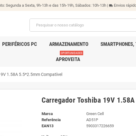
o: Segunda a Sexta, 9h-13h e das 15h-19h, Sábados: 10h-13h |
Envios rápido
local_shipping
PERIFÉRICOS PC
ARMAZENAMENTO
SMARTPHONES, 
OPORTUNIDADES
APROVEITA
19V 1.58A 5.5*2.5mm Compatível
Carregador Toshiba 19V 1.58
Marca
Green Cell
Referência
AD51P
EAN13
5903317226659