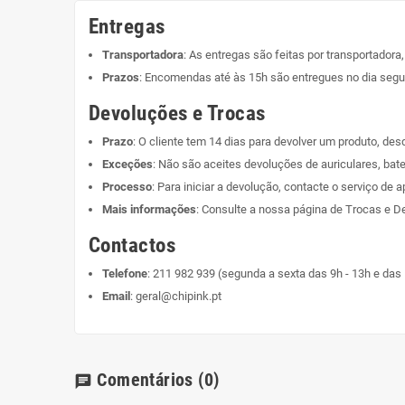
Entregas
Transportadora
: As entregas são feitas por transportadora
Prazos
: Encomendas até às 15h são entregues no dia segui
Devoluções e Trocas
Prazo
: O cliente tem 14 dias para devolver um produto, de
Exceções
: Não são aceites devoluções de auriculares, bate
Processo
: Para iniciar a devolução, contacte o serviço de a
Mais informações
: Consulte a nossa página de
Trocas e D
Contactos
Telefone
:
211 982 939
(segunda a sexta das 9h - 13h e das 
Email
:
geral@chipink.pt
Comentários
(0)
chat