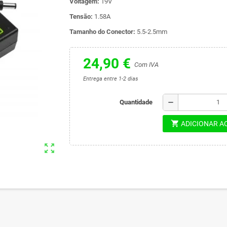
Voltagem:
19V
Tensão:
1.58A
Tamanho do Conector:
5.5-2.5mm
24,90 €
Com IVA
Entrega entre 1-2 dias
remove
Quantidade
shopping_cart
ADICIONAR A
zoom_out_map