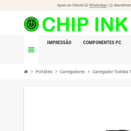
Apoio ao Cliente:
WhatsApp
|
Atendiment
schedule
IMPRESSÃO
COMPONENTES PC
view_headline
chevron_right
Portáteis
chevron_right
Carregadores
chevron_right
Carregador Toshiba 