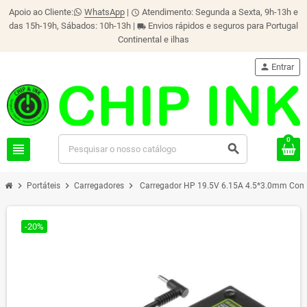
Apoio ao Cliente:
WhatsApp
|
Atendimento: Segunda a Sexta, 9h-13h e
schedule
das 15h-19h, Sábados: 10h-13h |
Envios rápidos e seguros para Portugal
local_shipping
Continental e ilhas
person
Entrar
0
view_headline
search
chevron_right
chevron_right
chevron_right
Portáteis
Carregadores
Carregador HP 19.5V 6.15A 4.5*3.0mm Comp
-20%