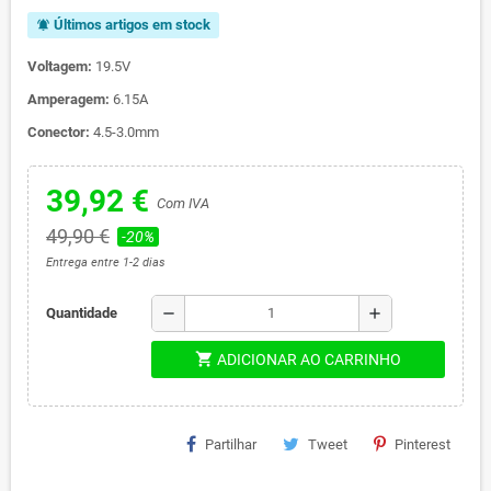
Últimos artigos em stock
notifications_active
Voltagem:
19.5V
Amperagem:
6.15A
Conector:
4.5-3.0mm
39,92 €
Com IVA
49,90 €
-20%
Entrega entre 1-2 dias
remove
add
Quantidade
shopping_cart
ADICIONAR AO CARRINHO
Partilhar
Tweet
Pinterest