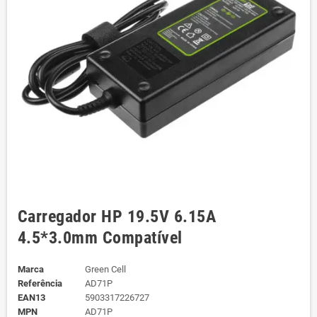
Carregador HP 19.5V 6.15A
4.5*3.0mm Compatível
Marca
Green Cell
Referência
AD71P
EAN13
5903317226727
MPN
AD71P