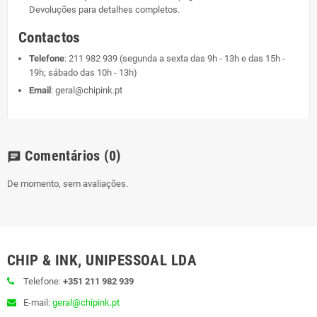
Devoluções
para detalhes completos.
Contactos
Telefone
:
211 982 939
(segunda a sexta das 9h - 13h e das 15h -
19h; sábado das 10h - 13h)
Email
:
geral@chipink.pt
Comentários
(0)
chat
De momento, sem avaliações.
CHIP & INK, UNIPESSOAL LDA
Telefone:
+351 211 982 939
E-mail:
geral@chipink.pt