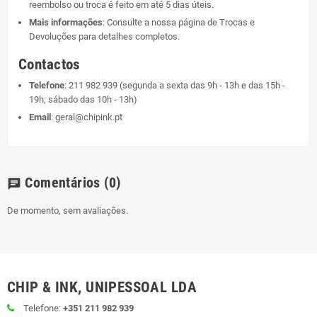
reembolso ou troca é feito em até 5 dias úteis.
Mais informações
: Consulte a nossa página de
Trocas e
Devoluções
para detalhes completos.
Contactos
Telefone
:
211 982 939
(segunda a sexta das 9h - 13h e das 15h -
19h; sábado das 10h - 13h)
Email
:
geral@chipink.pt
Comentários
(0)
chat
De momento, sem avaliações.
CHIP & INK, UNIPESSOAL LDA
Telefone:
+351 211 982 939