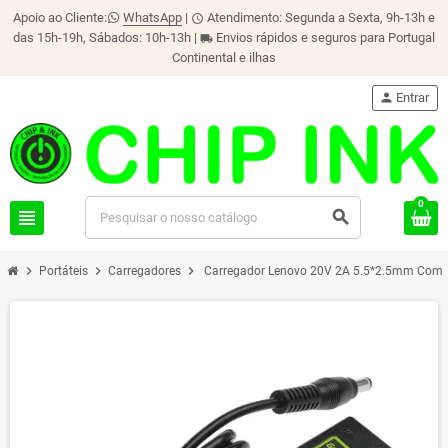
Apoio ao Cliente:
WhatsApp
|
Atendimento: Segunda a Sexta, 9h-13h e
schedule
das 15h-19h, Sábados: 10h-13h |
Envios rápidos e seguros para Portugal
local_shipping
Continental e ilhas
person
Entrar
0
view_headline
search
chevron_right
chevron_right
chevron_right
Portáteis
Carregadores
Carregador Lenovo 20V 2A 5.5*2.5mm Comp