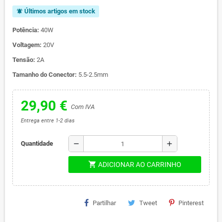
Últimos artigos em stock
notifications_active
Potência:
40W
Voltagem:
20V
Tensão:
2A
Tamanho do Conector:
5.5-2.5mm
29,90 €
Com IVA
Entrega entre 1-2 dias
remove
add
Quantidade
shopping_cart
ADICIONAR AO CARRINHO
Partilhar
Tweet
Pinterest