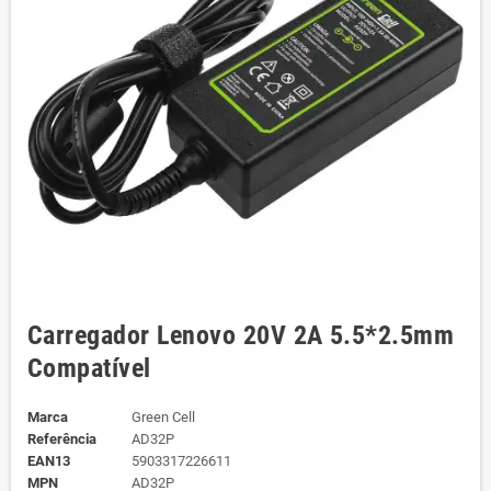
Carregador Lenovo 20V 2A 5.5*2.5mm
Compatível
Marca
Green Cell
Referência
AD32P
EAN13
5903317226611
MPN
AD32P