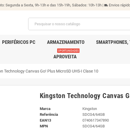
o: Segunda a Sexta, 9h-13h e das 15h-19h, Sábados: 10h-13h |
Envios rápido
local_shipping
PERIFÉRICOS PC
ARMAZENAMENTO
SMARTPHONES, 
OPORTUNIDADES
APROVEITA
on Technology Canvas Go! Plus MicroSD UHS-I Clase 10
Kingston Technology Canvas G
Marca
Kingston
Referência
SDCG4/64GB
EAN13
0740617347890
MPN
SDCG4/64GB