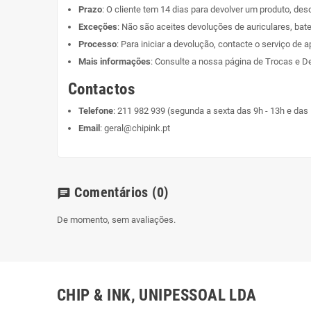
Prazo
: O cliente tem 14 dias para devolver um produto, de
Exceções
: Não são aceites devoluções de auriculares, bate
Processo
: Para iniciar a devolução, contacte o serviço de a
Mais informações
: Consulte a nossa página de
Trocas e D
Contactos
Telefone
:
211 982 939
(segunda a sexta das 9h - 13h e das 
Email
:
geral@chipink.pt
Comentários
(0)
chat
De momento, sem avaliações.
CHIP & INK, UNIPESSOAL LDA