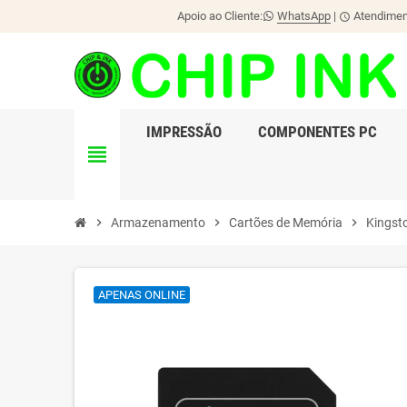
Apoio ao Cliente:
WhatsApp
|
Atendiment
schedule
IMPRESSÃO
COMPONENTES PC
view_headline
chevron_right
Armazenamento
chevron_right
Cartões de Memória
chevron_right
Kingst
APENAS ONLINE