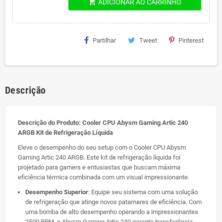
shopping_cart
ADICIONAR AO CARRINHO
Partilhar
Tweet
Pinterest
Descrição
Descrição do Produto: Cooler CPU Abysm Gaming Artic 240
ARGB Kit de Refrigeração Líquida
Eleve o desempenho do seu setup com o Cooler CPU Abysm
Gaming Artic 240 ARGB. Este kit de refrigeração líquida foi
projetado para gamers e entusiastas que buscam máxima
eficiência térmica combinada com um visual impressionante.
Desempenho Superior
: Equipe seu sistema com uma solução
de refrigeração que atinge novos patamares de eficiência. Com
uma bomba de alto desempenho operando a impressionantes
2500 RPM, o Abysm Gaming Artic 240 garante transferência