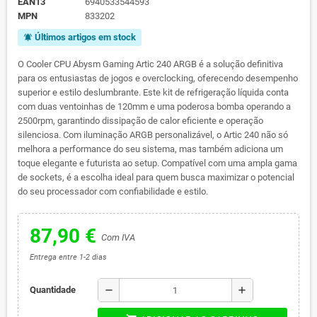
EAN13
6940533544593
MPN
833202
Últimos artigos em stock
notifications_active
O Cooler CPU Abysm Gaming Artic 240 ARGB é a solução definitiva
para os entusiastas de jogos e overclocking, oferecendo desempenho
superior e estilo deslumbrante. Este kit de refrigeração líquida conta
com duas ventoinhas de 120mm e uma poderosa bomba operando a
2500rpm, garantindo dissipação de calor eficiente e operação
silenciosa. Com iluminação ARGB personalizável, o Artic 240 não só
melhora a performance do seu sistema, mas também adiciona um
toque elegante e futurista ao setup. Compatível com uma ampla gama
de sockets, é a escolha ideal para quem busca maximizar o potencial
do seu processador com confiabilidade e estilo.
87,90 €
Com IVA
Entrega entre 1-2 dias
remove
add
Quantidade