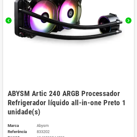
chevron_left
chevron_right
ABYSM Artic 240 ARGB Processador
Refrigerador líquido all-in-one Preto 1
unidade(s)
Marca
Abysm
Referência
833202