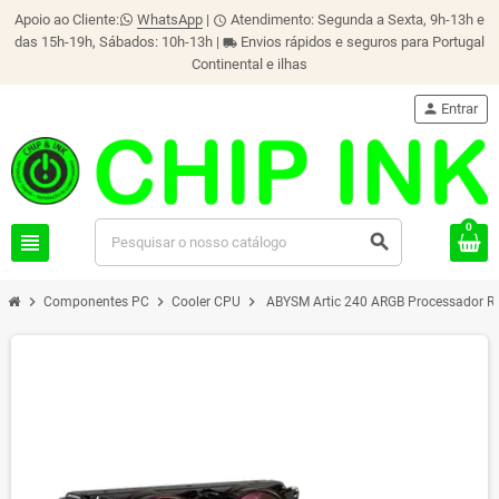
Apoio ao Cliente:
WhatsApp
|
Atendimento: Segunda a Sexta, 9h-13h e
schedule
das 15h-19h, Sábados: 10h-13h |
Envios rápidos e seguros para Portugal
local_shipping
Continental e ilhas
person
Entrar
0
view_headline
search
chevron_right
chevron_right
chevron_right
Componentes PC
Cooler CPU
ABYSM Artic 240 ARGB Processador Refr