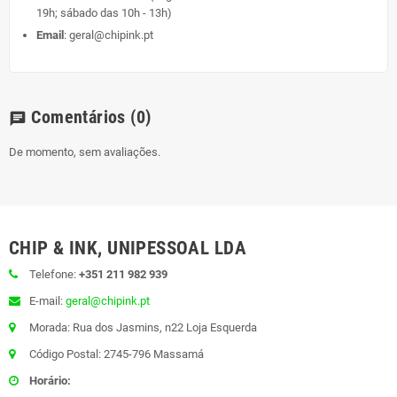
19h; sábado das 10h - 13h)
Email
:
geral@chipink.pt
Comentários
(0)
chat
De momento, sem avaliações.
CHIP & INK, UNIPESSOAL LDA
Telefone:
+351 211 982 939
E-mail:
geral@chipink.pt
Morada: Rua dos Jasmins, n22 Loja Esquerda
Código Postal: 2745-796 Massamá
Horário: