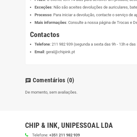
Exceções
: Não são aceites devoluções de auriculares, bate
Processo
: Para iniciar a devolução, contacte o serviço de a
Mais informações
: Consulte a nossa página de
Trocas e D
Contactos
Telefone
:
211 982 939
(segunda a sexta das 9h - 13h e das 
Email
:
geral@chipink.pt
Comentários
(0)
chat
De momento, sem avaliações.
CHIP & INK, UNIPESSOAL LDA
Telefone:
+351 211 982 939