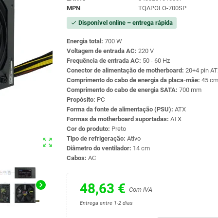
MPN
TQAPOLO-700SP
Disponível online – entrega rápida
check
Energia total:
700 W
Voltagem de entrada AC:
220 V
Frequência de entrada AC:
50 - 60 Hz
Conector de alimentação de motherboard:
20+4 pin A
Comprimento do cabo de energia da placa-mãe:
45 c
Comprimento do cabo de energia SATA:
700 mm
Propósito:
PC
Forma da fonte de alimentação (PSU):
ATX
Formas da motherboard suportadas:
ATX
Cor do produto:
Preto
Tipo de refrigeração:
Ativo
zoom_out_map
Diâmetro do ventilador:
14 cm
Cabos:
AC
chevron_right
48,63 €
Com IVA
Entrega entre 1-2 dias