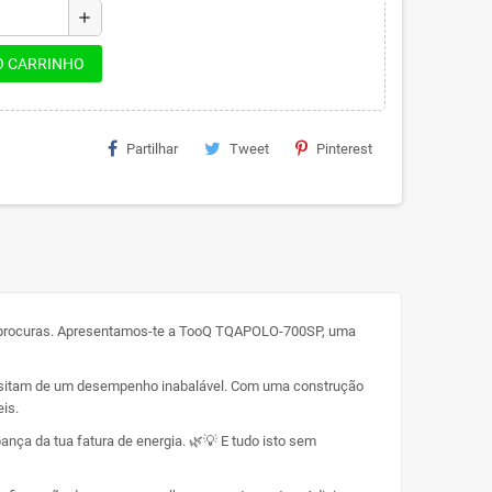
add
O CARRINHO
Partilhar
Tweet
Pinterest
nto procuras. Apresentamos-te a TooQ TQAPOLO-700SP, uma
cessitam de um desempenho inabalável. Com uma construção
is.
nça da tua fatura de energia. 🌿💡 E tudo isto sem