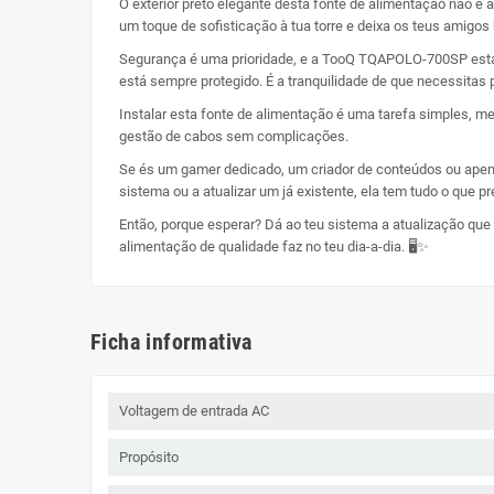
O exterior preto elegante desta fonte de alimentação não é
um toque de sofisticação à tua torre e deixa os teus amigos
Segurança é uma prioridade, e a TooQ TQAPOLO-700SP está 
está sempre protegido. É a tranquilidade de que necessitas
Instalar esta fonte de alimentação é uma tarefa simples, m
gestão de cabos sem complicações.
Se és um gamer dedicado, um criador de conteúdos ou apen
sistema ou a atualizar um já existente, ela tem tudo o que 
Então, porque esperar? Dá ao teu sistema a atualização qu
alimentação de qualidade faz no teu dia-a-dia. 🖥️✨
Ficha informativa
Voltagem de entrada AC
Propósito