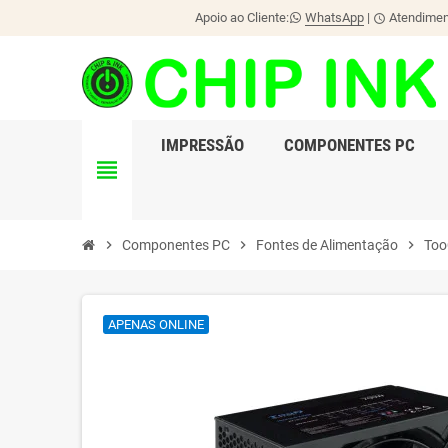
Apoio ao Cliente:
WhatsApp
|
Atendiment
schedule
IMPRESSÃO
COMPONENTES PC
view_headline
chevron_right
Componentes PC
chevron_right
Fontes de Alimentação
chevron_right
Too
APENAS ONLINE