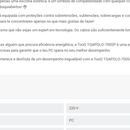
 apenas uma escolha estética; é um símbolo de compatibilidade com qualquer co
 boquiabertos! 😎
equipada com proteções contra sobretensões, subtensões, sobrecargas e curt
 para te concentrares apenas no que mais gostas de fazer!
esmo que não sejas um expert em tecnologia. Os cabos são suficientemente long
as alguém que procura eficiência energética, a TooQ TQAPOLO-700SP é uma es
precisas para garantir que o teu PC opera no seu melhor desempenho.
e merece e desfruta de um desempenho inigualável com a TooQ TQAPOLO-700SP. 
220 V
PC