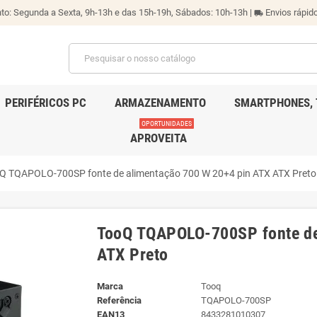
o: Segunda a Sexta, 9h-13h e das 15h-19h, Sábados: 10h-13h |
Envios rápido
local_shipping
PERIFÉRICOS PC
ARMAZENAMENTO
SMARTPHONES, 
OPORTUNIDADES
APROVEITA
Q TQAPOLO-700SP fonte de alimentação 700 W 20+4 pin ATX ATX Preto
TooQ TQAPOLO-700SP fonte de
ATX Preto
Marca
Tooq
Referência
TQAPOLO-700SP
EAN13
8433281010307