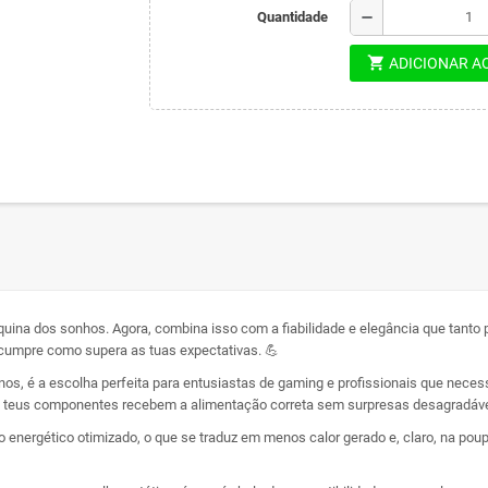
remove
Quantidade
shopping_cart
ADICIONAR A
áquina dos sonhos. Agora, combina isso com a fiabilidade e elegância que ta
cumpre como supera as tuas expectativas. 💪
nos, é a escolha perfeita para entusiastas de gaming e profissionais que ne
s teus componentes recebem a alimentação correta sem surpresas desagradáve
nergético otimizado, o que se traduz em menos calor gerado e, claro, na poupa