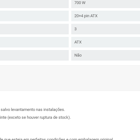
700 W
20+4 pin ATX
3
ATX
Não
, salvo levantamento nas instalações.
nte (exceto se houver ruptura de stock).
sde que esteja em perfeitas condições e com embalagem original.