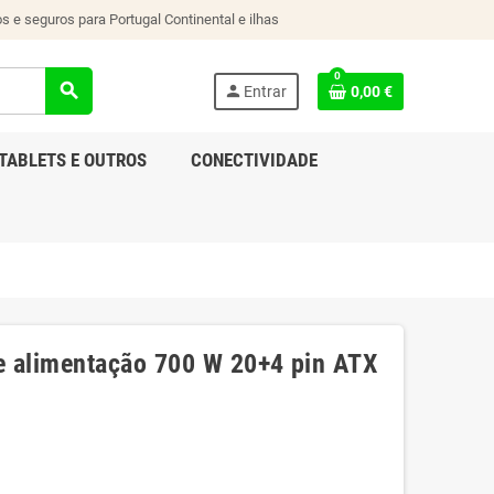
s e seguros para Portugal Continental e ilhas
0
search
person
Entrar
0,00 €
TABLETS E OUTROS
CONECTIVIDADE
 alimentação 700 W 20+4 pin ATX