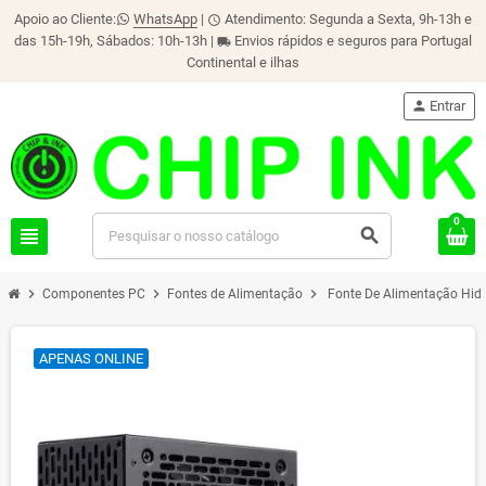
Apoio ao Cliente:
WhatsApp
|
Atendimento: Segunda a Sexta, 9h-13h e
schedule
das 15h-19h, Sábados: 10h-13h |
Envios rápidos e seguros para Portugal
local_shipping
Continental e ilhas
person
Entrar
0
view_headline
search
chevron_right
chevron_right
chevron_right
Componentes PC
Fontes de Alimentação
Fonte De Alimentação Hid
APENAS ONLINE