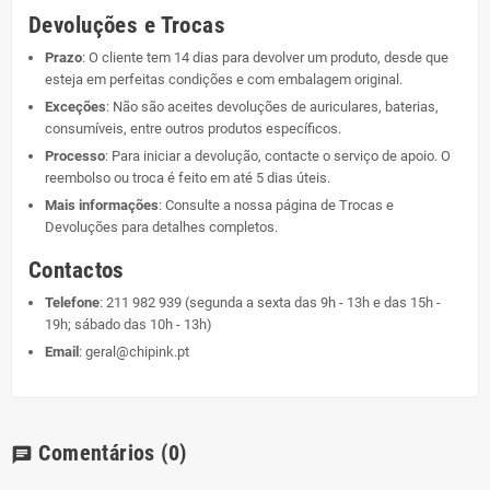
Devoluções e Trocas
Prazo
: O cliente tem 14 dias para devolver um produto, desde que
esteja em perfeitas condições e com embalagem original.
Exceções
: Não são aceites devoluções de auriculares, baterias,
consumíveis, entre outros produtos específicos.
Processo
: Para iniciar a devolução, contacte o serviço de apoio. O
reembolso ou troca é feito em até 5 dias úteis.
Mais informações
: Consulte a nossa página de
Trocas e
Devoluções
para detalhes completos.
Contactos
Telefone
:
211 982 939
(segunda a sexta das 9h - 13h e das 15h -
19h; sábado das 10h - 13h)
Email
:
geral@chipink.pt
Comentários
(0)
chat