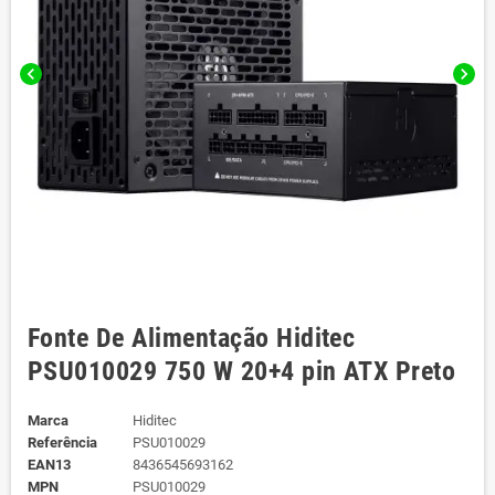
chevron_left
chevron_right
Fonte De Alimentação Hiditec
PSU010029 750 W 20+4 pin ATX Preto
Marca
Hiditec
Referência
PSU010029
EAN13
8436545693162
MPN
PSU010029