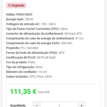
Esgotado
block
Hiditec PSU010029
Energia total:
750 W
Voltagem de entrada AC:
100 - 240 V
Tipo de Power Factor Correction (PFC):
Ativo
Conector de alimentação da motherboard:
20+4 pin ATX
Comprimento do cabo de energia da motherboard:
57 cm
Comprimento do cabo de energia SATA:
530 mm
Propósito:
PC / Servidor
Forma da fonte de alimentação (PSU):
ATX
Certificação 80 PLUS:
80 PLUS Gold
Cor do produto:
Preto
Tipo de refrigeração:
Ativo
Diâmetro do ventilador:
14 cm
Cabos incluídos:
CPU, PCIe, SATA
111,35 €
Com IVA
remove
add
Quantidade