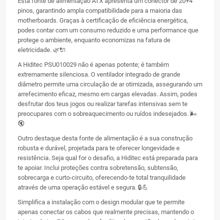
Esta fonte de alimentação ATX apresenta um conector de 20+4
pinos, garantindo ampla compatibilidade para a maioria das
motherboards. Graças à certificação de eficiência energética,
podes contar com um consumo reduzido e uma performance que
protege o ambiente, enquanto economizas na fatura de
eletricidade. 🌿🔌
A Hiditec PSU010029 não é apenas potente; é também
extremamente silenciosa. O ventilador integrado de grande
diâmetro permite uma circulação de ar otimizada, assegurando um
arrefecimento eficaz, mesmo em cargas elevadas. Assim, podes
desfrutar dos teus jogos ou realizar tarefas intensivas sem te
preocupares com o sobreaquecimento ou ruídos indesejados. 🌬️
🔇
Outro destaque desta fonte de alimentação é a sua construção
robusta e durável, projetada para te oferecer longevidade e
resistência. Seja qual for o desafio, a Hiditec está preparada para
te apoiar. Inclui proteções contra sobretensão, subtensão,
sobrecarga e curto-circuito, oferecendo-te total tranquilidade
através de uma operação estável e segura. 🔒💪
Simplifica a instalação com o design modular que te permite
apenas conectar os cabos que realmente precisas, mantendo o