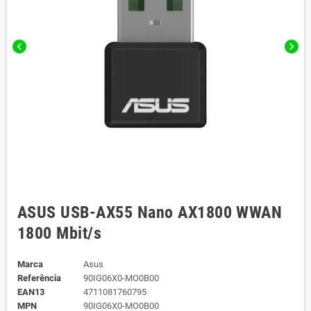
chevron_left
chevron_right
ASUS USB-AX55 Nano AX1800 WWAN
1800 Mbit/s
Marca
Asus
Referência
90IG06X0-MO0B00
EAN13
4711081760795
MPN
90IG06X0-MO0B00