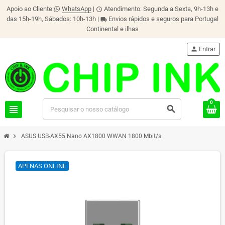
Apoio ao Cliente:
WhatsApp
|
Atendimento: Segunda a Sexta, 9h-13h e
schedule
das 15h-19h, Sábados: 10h-13h |
Envios rápidos e seguros para Portugal
local_shipping
Continental e ilhas
person
Entrar
0
view_headline
search
chevron_right
ASUS USB-AX55 Nano AX1800 WWAN 1800 Mbit/s
APENAS ONLINE