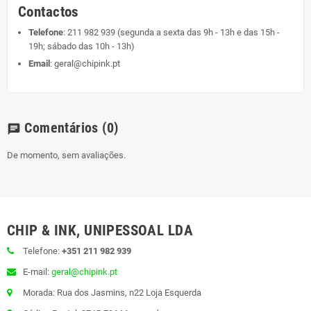
Contactos
Telefone
:
211 982 939
(segunda a sexta das 9h - 13h e das 15h -
19h; sábado das 10h - 13h)
Email
:
geral@chipink.pt
Comentários
(0)
chat
De momento, sem avaliações.
CHIP & INK, UNIPESSOAL LDA
Telefone:
+351 211 982 939
E-mail:
geral@chipink.pt
Morada: Rua dos Jasmins, n22 Loja Esquerda