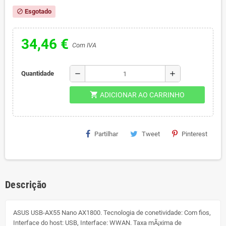
Esgotado
block
34,46 €
Com IVA
remove
add
Quantidade
shopping_cart
ADICIONAR AO CARRINHO
Partilhar
Tweet
Pinterest
Descrição
ASUS USB-AX55 Nano AX1800. Tecnologia de conetividade: Com fios,
Interface do host: USB, Interface: WWAN. Taxa mÃ¡xima de