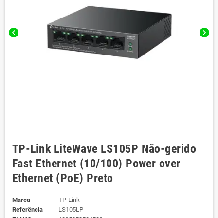
chevron_left
chevron_right
TP-Link LiteWave LS105P Não-gerido
Fast Ethernet (10/100) Power over
Ethernet (PoE) Preto
Marca
TP-Link
Referência
LS105LP