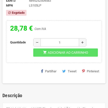
EAN13
4895252504583
MPN
LS105LP
Esgotado
block
28,78 €
Com IVA
remove
add
Quantidade
shopping_cart
ADICIONAR AO CARRINHO
Partilhar
Tweet
Pinterest
Descrição