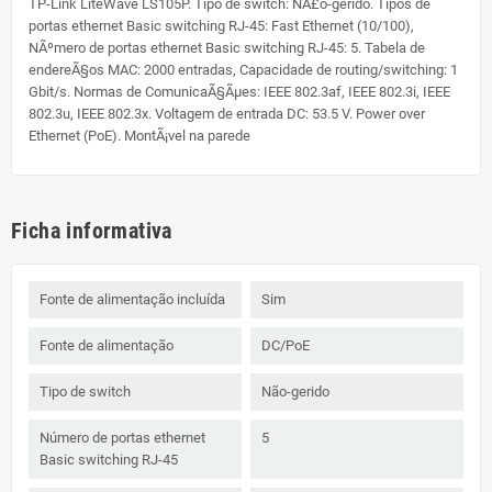
TP-Link LiteWave LS105P. Tipo de switch: NÃ£o-gerido. Tipos de
portas ethernet Basic switching RJ-45: Fast Ethernet (10/100),
NÃºmero de portas ethernet Basic switching RJ-45: 5. Tabela de
endereÃ§os MAC: 2000 entradas, Capacidade de routing/switching: 1
Gbit/s. Normas de ComunicaÃ§Ãµes: IEEE 802.3af, IEEE 802.3i, IEEE
802.3u, IEEE 802.3x. Voltagem de entrada DC: 53.5 V. Power over
Ethernet (PoE). MontÃ¡vel na parede
Ficha informativa
Fonte de alimentação incluída
Sim
Fonte de alimentação
DC/PoE
Tipo de switch
Não-gerido
Número de portas ethernet
5
Basic switching RJ-45