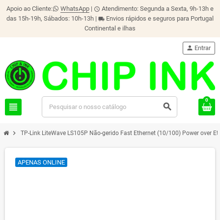
Apoio ao Cliente:
WhatsApp
|
Atendimento: Segunda a Sexta, 9h-13h e
schedule
das 15h-19h, Sábados: 10h-13h |
Envios rápidos e seguros para Portugal
local_shipping
Continental e ilhas
person
Entrar
0
view_headline
search
chevron_right
TP-Link LiteWave LS105P Não-gerido Fast Ethernet (10/100) Power over Et
APENAS ONLINE