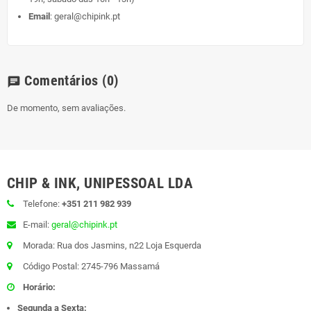
Email
:
geral@chipink.pt
Comentários
(0)
chat
De momento, sem avaliações.
CHIP & INK, UNIPESSOAL LDA
Telefone:
+351 211 982 939
E-mail:
geral@chipink.pt
Morada: Rua dos Jasmins, n22 Loja Esquerda
Código Postal: 2745-796 Massamá
Horário:
Segunda a Sexta: