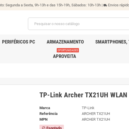
o: Segunda a Sexta, 9h-13h e das 15h-19h, Sábados: 10h-13h |
Envios rápido
local_shipping
PERIFÉRICOS PC
ARMAZENAMENTO
SMARTPHONES, 
OPORTUNIDADES
APROVEITA
TP-Link Archer TX21UH WLAN 
Marca
TP-Link
Referência
ARCHER TX21UH
MPN
ARCHER TX21UH
Esgotado
block