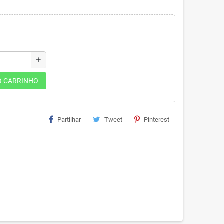
add
O CARRINHO
Partilhar
Tweet
Pinterest