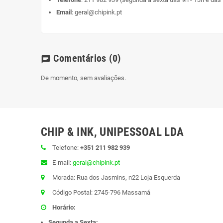
Email
:
geral@chipink.pt
Comentários
(0)
chat
De momento, sem avaliações.
CHIP & INK, UNIPESSOAL LDA
Telefone:
+351 211 982 939
E-mail:
geral@chipink.pt
Morada: Rua dos Jasmins, n22 Loja Esquerda
Código Postal: 2745-796 Massamá
Horário:
Segunda a Sexta: