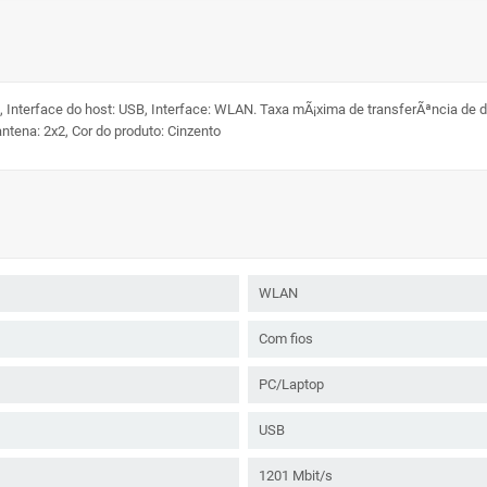
 Interface do host: USB, Interface: WLAN. Taxa mÃ¡xima de transferÃªncia de 
antena: 2x2, Cor do produto: Cinzento
WLAN
Com fios
PC/Laptop
USB
1201 Mbit/s