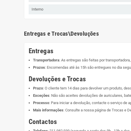
Interno
Entregas e Trocas\Devoluções
Entregas
Transportadora
: As entregas são feitas por transportadora
Prazos
: Encomendas até às 15h são entregues no dia segui
Devoluções e Trocas
Prazo
: O cliente tem 14 dias para devolver um produto, de
Exceções
: Não são aceites devoluções de auriculares, bate
Processo
: Para iniciar a devolução, contacte o serviço de a
Mais informações
: Consulte a nossa página de
Trocas e D
Contactos
Telefone
:
211 982 939
(segunda a sexta das 9h - 13h e das 