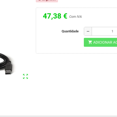
47,38 €
Com IVA
remove
Quantidade
shopping_cart
ADICIONAR A
zoom_out_map