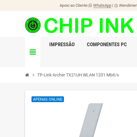
Apoio ao Cliente:
WhatsApp
|
Atendiment
schedule
IMPRESSÃO
COMPONENTES PC
view_headline
chevron_right
TP-Link Archer TX21UH WLAN 1201 Mbit/s
APENAS ONLINE