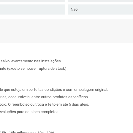
Não
, salvo levantamento nas instalações.
nte (exceto se houver ruptura de stock).
sde que esteja em perfeitas condições e com embalagem original.
rias, consumíveis, entre outros produtos específicos.
poio. O reembolso ou troca é feito em até 5 dias úteis.
evoluções
para detalhes completos.
15h - 19h; sábado das 10h - 13h)