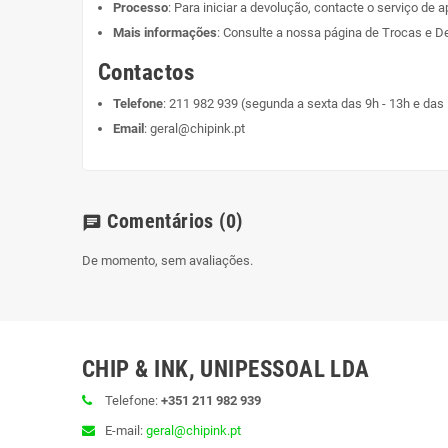
Processo
: Para iniciar a devolução, contacte o serviço de a
Mais informações
: Consulte a nossa página de
Trocas e D
Contactos
Telefone
:
211 982 939
(segunda a sexta das 9h - 13h e das 
Email
:
geral@chipink.pt
Comentários
(0)
chat
De momento, sem avaliações.
CHIP & INK, UNIPESSOAL LDA
Telefone:
+351 211 982 939
E-mail:
geral@chipink.pt