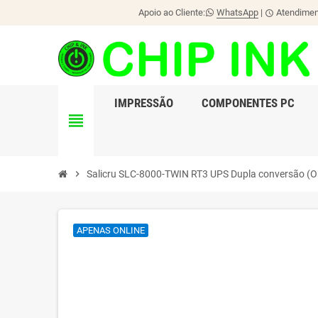
Apoio ao Cliente:
WhatsApp
|
Atendiment
schedule
IMPRESSÃO
COMPONENTES PC
view_headline
chevron_right
Salicru SLC-8000-TWIN RT3 UPS Dupla conversão (O
APENAS ONLINE