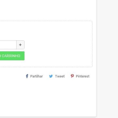
add
O CARRINHO
Partilhar
Tweet
Pinterest