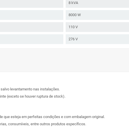
8 kVA
8000 W
110 V
276 V
, salvo levantamento nas instalações.
nte (exceto se houver ruptura de stock).
sde que esteja em perfeitas condições e com embalagem original.
rias, consumíveis, entre outros produtos específicos.