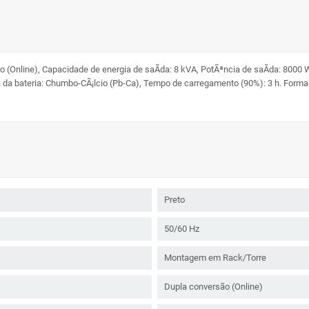
(Online), Capacidade de energia de saÃ­da: 8 kVA, PotÃªncia de saÃ­da: 8000 
a da bateria: Chumbo-CÃ¡lcio (Pb-Ca), Tempo de carregamento (90%): 3 h. Forma
1
Preto
50/60 Hz
Montagem em Rack/Torre
Dupla conversão (Online)