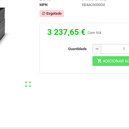
MPN
6B4AC000004
Esgotado
block
3 237,65 €
Com IVA
remove
Quantidade
shopping_cart
ADICIONAR A
zoom_out_map