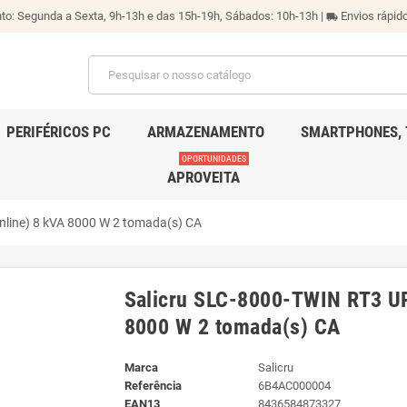
o: Segunda a Sexta, 9h-13h e das 15h-19h, Sábados: 10h-13h |
Envios rápido
local_shipping
PERIFÉRICOS PC
ARMAZENAMENTO
SMARTPHONES, 
OPORTUNIDADES
APROVEITA
nline) 8 kVA 8000 W 2 tomada(s) CA
Salicru SLC-8000-TWIN RT3 UP
8000 W 2 tomada(s) CA
Marca
Salicru
Referência
6B4AC000004
EAN13
8436584873327