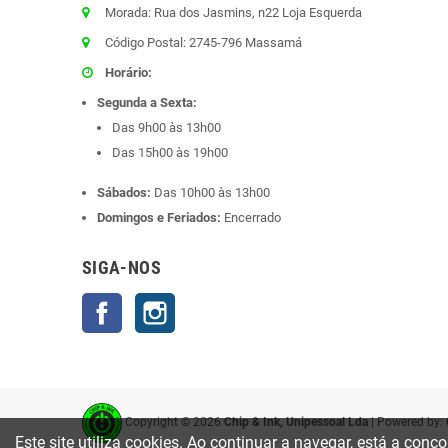
Morada: Rua dos Jasmins, n22 Loja Esquerda
Código Postal: 2745-796 Massamá
Horário:
Segunda a Sexta:
Das 9h00 às 13h00
Das 15h00 às 19h00
Sábados:
Das 10h00 às 13h00
Domingos e Feriados:
Encerrado
SIGA-NOS
Facebook
Instagram
Copyright ©
2026
Chip & Ink, Unipessoal Lda
| Powered by:
Este site utiliza cookies. Ao continuar a navegar, está a con