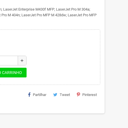
; LaserJet Enterprise M430f MFP; LaserJet Pro M 304a;
t Pro M 404n; LaserJet Pro MFP M 428dw; LaserJet Pro MFP
add
O CARRINHO
Partilhar
Tweet
Pinterest