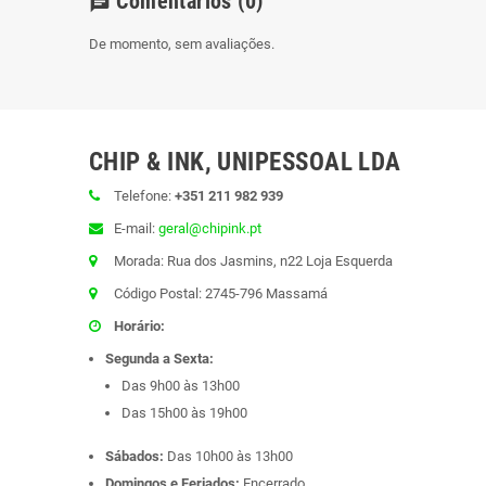
Comentários
(0)
chat
De momento, sem avaliações.
CHIP & INK, UNIPESSOAL LDA
Telefone:
+351 211 982 939
E-mail:
geral@chipink.pt
Morada: Rua dos Jasmins, n22 Loja Esquerda
Código Postal: 2745-796 Massamá
Horário:
Segunda a Sexta:
Das 9h00 às 13h00
Das 15h00 às 19h00
Sábados:
Das 10h00 às 13h00
Domingos e Feriados:
Encerrado