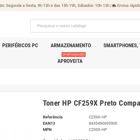
o: Segunda a Sexta, 9h-13h e das 15h-19h, Sábados: 10h-13h |
Envios rápido
local_shipping
PERIFÉRICOS PC
ARMAZENAMENTO
SMARTPHONES, 
OPORTUNIDADES
APROVEITA
Toner HP CF259X Preto Compa
Referência
C259X-HP
EAN13
8435490695900
MPN
C259X-HP