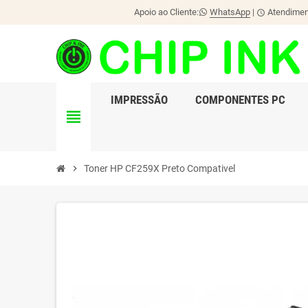
Apoio ao Cliente:
WhatsApp
|
Atendiment
schedule
IMPRESSÃO
COMPONENTES PC
view_headline
chevron_right
Toner HP CF259X Preto Compativel