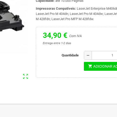
Capacidade:
até 10.000 Páginas
Impressoras Compatíveis:
LaserJet Enterprise M406dn
LaserJet Pro M 404dn; LaserJet Pro M 404dw; LaserJe
M 428fdn; LaserJet Pro MFP M 428fdw.
34,90 €
Com IVA
Entrega entre 1-2 dias
remove
Quantidade
shopping_cart
ADICIONAR A
zoom_out_map