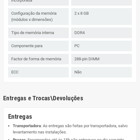
incorporada
Configuração da memória
2 x 8 GB
(módulos x dimensões)
Tipo de memória interna
DDR4
Componente para
PC
Factor de forma de memória
288-pin DIMM
ECC
Não
Entregas e Trocas\Devoluções
Entregas
Transportadora
: As entregas são feitas por transportadora, salvo
levantamento nas instalações.
Prazos
: Encomendas até às 15h são entregues no dia seguinte