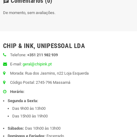
Comentários
(0)
chat
De momento, sem avaliações.
CHIP & INK, UNIPESSOAL LDA
Telefone:
+351 211 982 939
E-mail:
geral@chipink.pt
Morada: Rua dos Jasmins, n22 Loja Esquerda
Código Postal: 2745-796 Massamá
Horário:
Segunda a Sexta:
Das 9h00 às 13h00
Das 15h00 às 19h00
Sábados:
Das 10h00 às 13h00
Domingos e Feriados:
Encerrado