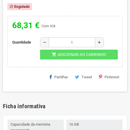
Esgotado
block
68,31 €
Com IVA
remove
add
Quantidade
shopping_cart
ADICIONAR AO CARRINHO
Partilhar
Tweet
Pinterest
Ficha informativa
Capacidade da memória
16 GB