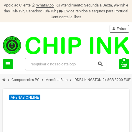
Apoio ao Cliente:
WhatsApp
|
Atendimento: Segunda a Sexta, 9h-13h e
schedule
das 15h-19h, Sábados: 10h-13h |
Envios rápidos e seguros para Portugal
local_shipping
Continental e ilhas
person
Entrar
0
view_headline
search
chevron_right
chevron_right
chevron_right
Componentes PC
Memória Ram
DDR4 KINGSTON 2x 8GB 3200 FUR
APENAS ONLINE