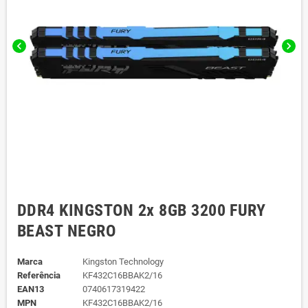
chevron_left
chevron_right
DDR4 KINGSTON 2x 8GB 3200 FURY
BEAST NEGRO
Marca
Kingston Technology
Referência
KF432C16BBAK2/16
EAN13
0740617319422
MPN
KF432C16BBAK2/16