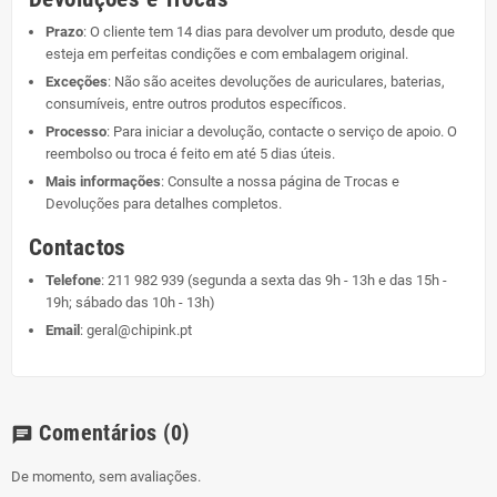
Prazo
: O cliente tem 14 dias para devolver um produto, desde que
esteja em perfeitas condições e com embalagem original.
Exceções
: Não são aceites devoluções de auriculares, baterias,
consumíveis, entre outros produtos específicos.
Processo
: Para iniciar a devolução, contacte o serviço de apoio. O
reembolso ou troca é feito em até 5 dias úteis.
Mais informações
: Consulte a nossa página de
Trocas e
Devoluções
para detalhes completos.
Contactos
Telefone
:
211 982 939
(segunda a sexta das 9h - 13h e das 15h -
19h; sábado das 10h - 13h)
Email
:
geral@chipink.pt
Comentários
(0)
chat
De momento, sem avaliações.