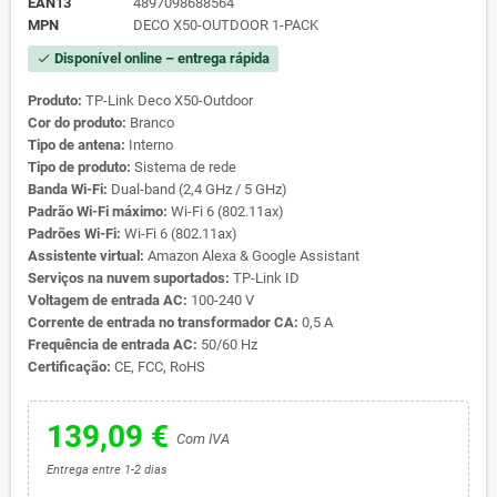
EAN13
4897098688564
MPN
DECO X50-OUTDOOR 1-PACK
Disponível online – entrega rápida
check
Produto:
TP-Link Deco X50-Outdoor
Cor do produto:
Branco
Tipo de antena:
Interno
Tipo de produto:
Sistema de rede
Banda Wi‑Fi:
Dual‑band (2,4 GHz / 5 GHz)
Padrão Wi‑Fi máximo:
Wi‑Fi 6 (802.11ax)
Padrões Wi‑Fi:
Wi‑Fi 6 (802.11ax)
Assistente virtual:
Amazon Alexa & Google Assistant
Serviços na nuvem suportados:
TP-Link ID
Voltagem de entrada AC:
100-240 V
Corrente de entrada no transformador CA:
0,5 A
Frequência de entrada AC:
50/60 Hz
Certificação:
CE, FCC, RoHS
139,09 €
Com IVA
Entrega entre 1-2 dias