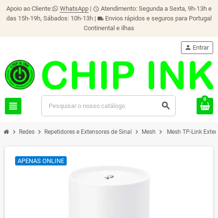
Apoio ao Cliente:
WhatsApp
|
Atendimento: Segunda a Sexta, 9h-13h e
schedule
das 15h-19h, Sábados: 10h-13h |
Envios rápidos e seguros para Portugal
local_shipping
Continental e ilhas
person
Entrar
0
view_headline
search
chevron_right
chevron_right
chevron_right
chevron_right
Redes
Repetidores e Extensores de Sinal
Mesh
Mesh TP-Link Exte
APENAS ONLINE