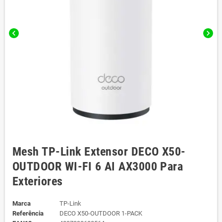
chevron_left
chevron_right
Mesh TP-Link Extensor DECO X50-
OUTDOOR WI-FI 6 AI AX3000 Para
Exteriores
Marca
TP-Link
Referência
DECO X50-OUTDOOR 1-PACK