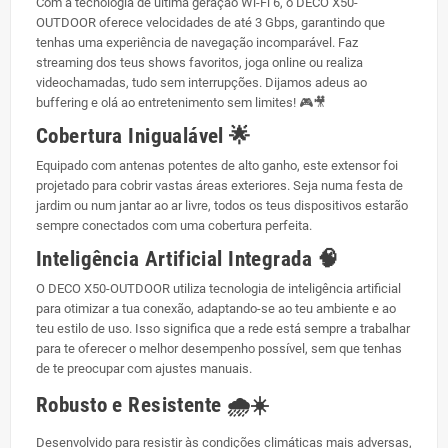
Com a tecnologia de última geração Wi-Fi 6, o DECO X50-
OUTDOOR oferece velocidades de até 3 Gbps, garantindo que
tenhas uma experiência de navegação incomparável. Faz
streaming dos teus shows favoritos, joga online ou realiza
videochamadas, tudo sem interrupções. Dijamos adeus ao
buffering e olá ao entretenimento sem limites! 🎮🎥
Cobertura Inigualável 🌟
Equipado com antenas potentes de alto ganho, este extensor foi
projetado para cobrir vastas áreas exteriores. Seja numa festa de
jardim ou num jantar ao ar livre, todos os teus dispositivos estarão
sempre conectados com uma cobertura perfeita.
Inteligência Artificial Integrada 🧠
O DECO X50-OUTDOOR utiliza tecnologia de inteligência artificial
para otimizar a tua conexão, adaptando-se ao teu ambiente e ao
teu estilo de uso. Isso significa que a rede está sempre a trabalhar
para te oferecer o melhor desempenho possível, sem que tenhas
de te preocupar com ajustes manuais.
Robusto e Resistente 🌧️☀️
Desenvolvido para resistir às condições climáticas mais adversas,