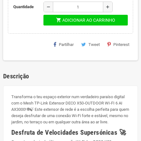
remove
add
Quantidade
shopping_cart
ADICIONAR AO CARRINHO
Partilhar
Tweet
Pinterest
Descrição
Transforma o teu espaço exterior num verdadeiro paraíso digital
com o Mesh TP-Link Extensor DECO X50-OUTDOOR WI-FI 6 AI
AX3000! 🌐🍃 Este extensor de rede é a escolha perfeita para quem
deseja desfrutar de uma conexão Wi-Fi forte e estável, mesmo no
jardim, no terraço ou em qualquer outra área ao ar livre.
Desfruta de Velocidades Supersónicas 🚀