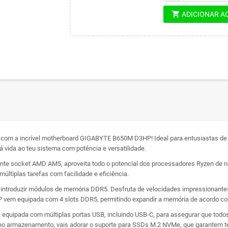
shopping_cart
ADICIONAR A
el com a incrível motherboard GIGABYTE B650M D3HP! Ideal para entusiastas de
vida ao teu sistema com potência e versatilidade.
ente socket AMD AM5, aproveita todo o potencial dos processadores Ryzen de no
múltiplas tarefas com facilidade e eficiência.
o introduzir módulos de memória DDR5. Desfruta de velocidades impressionant
vem equipada com 4 slots DDR5, permitindo expandir a memória de acordo co
 equipada com múltiplas portas USB, incluindo USB-C, para assegurar que todos
z no armazenamento, vais adorar o suporte para SSDs M.2 NVMe, que garantem 