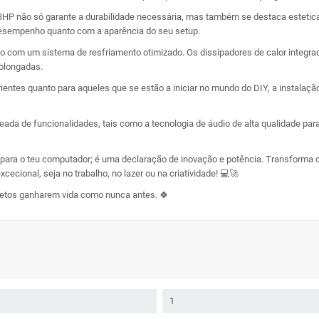
3HP não só garante a durabilidade necessária, mas também se destaca esteti
 desempenho quanto com a aparência do seu setup.
ão com um sistema de resfriamento otimizado. Os dissipadores de calor integ
rolongadas.
rientes quanto para aqueles que se estão a iniciar no mundo do DIY, a instalaç
eada de funcionalidades, tais como a tecnologia de áudio de alta qualidade pa
a o teu computador; é uma declaração de inovação e potência. Transforma o 
ecional, seja no trabalho, no lazer ou na criatividade! 💻🚀
ojetos ganharem vida como nunca antes. 🍀
1