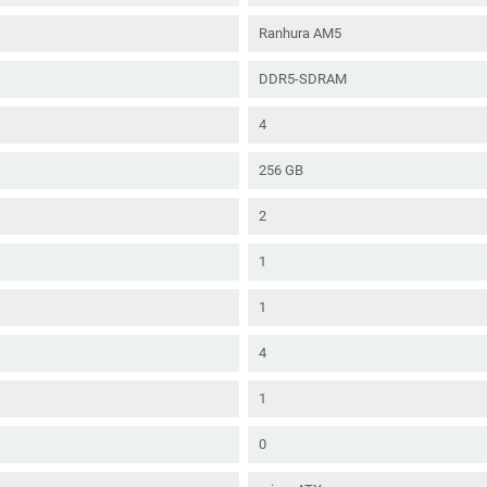
Ranhura AM5
DDR5-SDRAM
4
256 GB
2
1
1
4
1
0