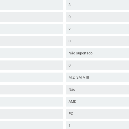
3
0
2
0
Não suportado
0
M.2, SATA III
Não
AMD
PC
1