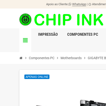
Apoio ao Cliente:
WhatsApp
|
Atendiment
schedule
IMPRESSÃO
COMPONENTES PC
view_headline
chevron_right
Componentes PC
chevron_right
Motherboards
chevron_right
GIGABYTE 
APENAS ONLINE