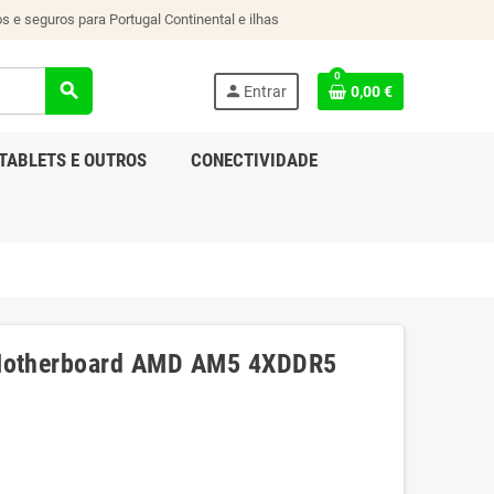
s e seguros para Portugal Continental e ilhas
0
search
person
Entrar
0,00 €
TABLETS E OUTROS
CONECTIVIDADE
otherboard AMD AM5 4XDDR5