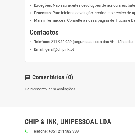
Exceções
: Não são aceites devoluções de auriculares, bate
Processo
: Para iniciar a devolução, contacte o serviço de a
Mais informações
: Consulte a nossa página de
Trocas e D
Contactos
Telefone
:
211 982 939
(segunda a sexta das 9h - 13h e das 
Email
:
geral@chipink.pt
Comentários
(0)
chat
De momento, sem avaliações.
CHIP & INK, UNIPESSOAL LDA
Telefone:
+351 211 982 939