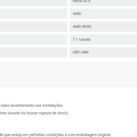
micro ATX
AMD
AMD B650
7.1 canais
UEFI AMI
, salvo levantamento nas instalações.
nte (exceto se houver ruptura de stock).
sde que esteja em perfeitas condições e com embalagem original.