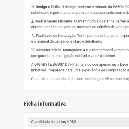
🎨
Design e Estilo
: O design moderno e robusto da B650M D
sofisticado é perfeito para quem se preocupa tanto com o
🌡️
Resfriamento Eficiente
: Mantém tudo a operar na perfeiç
durante sessões de gaming intensas ou edições de vídeo p
🔧
Facilidade de Instalação
: Tanto para os entusiastas expe
e o manual de utilizador é claro e detalhado.
💡
Características Avançadas
: A tua motherboard vem rech
que garantem uma ligação estável e veloz à internet.
A GIGABYTE B650M D3HP é mais do que apenas uma base par
imbatível. Prepara-te para uma experiência de computação exc
Constrói o teu mundo digital com confiança e vê os teus pr
Ficha informativa
Quantidade de portas HDMI