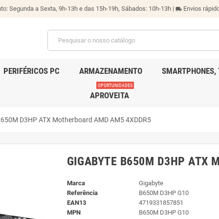
o: Segunda a Sexta, 9h-13h e das 15h-19h, Sábados: 10h-13h |
Envios rápido
local_shipping
PERIFÉRICOS PC
ARMAZENAMENTO
SMARTPHONES, 
OPORTUNIDADES
APROVEITA
B650M D3HP ATX Motherboard AMD AM5 4XDDR5
GIGABYTE B650M D3HP ATX M
Marca
Gigabyte
Referência
B650M D3HP G10
EAN13
4719331857851
MPN
B650M D3HP G10