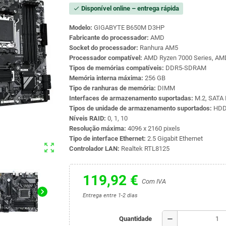
Disponível online – entrega rápida
check
Modelo:
GIGABYTE B650M D3HP
Fabricante do processador:
AMD
Socket do processador:
Ranhura AM5
Processador compatível:
AMD Ryzen 7000 Series, AMD
Tipos de memórias compatíveis:
DDR5-SDRAM
Memória interna máxima:
256 GB
Tipo de ranhuras de memória:
DIMM
Interfaces de armazenamento suportadas:
M.2, SATA I
Tipos de unidade de armazenamento suportados:
HDD
Níveis RAID:
0, 1, 10
Resolução máxima:
4096 x 2160 pixels
Tipo de interface Ethernet:
2.5 Gigabit Ethernet
zoom_out_map
Controlador LAN:
Realtek RTL8125
119,92 €
Com IVA
chevron_right
Entrega entre 1-2 dias
remove
Quantidade