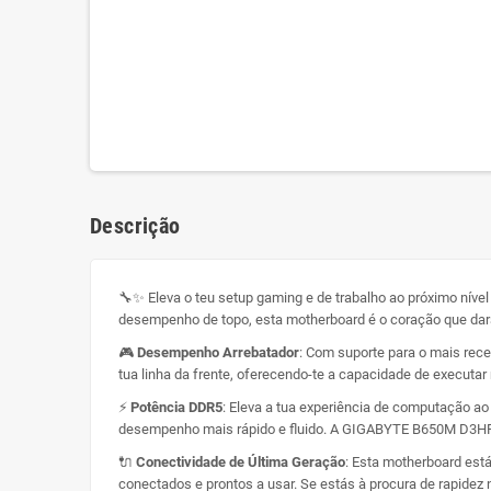
Descrição
🔧✨ Eleva o teu setup gaming e de trabalho ao próximo nív
desempenho de topo, esta motherboard é o coração que dará 
🎮
Desempenho Arrebatador
: Com suporte para o mais rec
tua linha da frente, oferecendo-te a capacidade de executar 
⚡
Potência DDR5
: Eleva a tua experiência de computação a
desempenho mais rápido e fluido. A GIGABYTE B650M D3HP 
🔌
Conectividade de Última Geração
: Esta motherboard está
conectados e prontos a usar. Se estás à procura de rapide