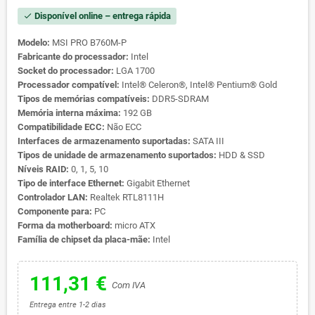
Disponível online – entrega rápida
check
Modelo:
MSI PRO B760M-P
Fabricante do processador:
Intel
Socket do processador:
LGA 1700
Processador compatível:
Intel® Celeron®, Intel® Pentium® Gold
Tipos de memórias compatíveis:
DDR5-SDRAM
Memória interna máxima:
192 GB
Compatibilidade ECC:
Não ECC
Interfaces de armazenamento suportadas:
SATA III
Tipos de unidade de armazenamento suportados:
HDD & SSD
Níveis RAID:
0, 1, 5, 10
Tipo de interface Ethernet:
Gigabit Ethernet
Controlador LAN:
Realtek RTL8111H
Componente para:
PC
Forma da motherboard:
micro ATX
Família de chipset da placa-mãe:
Intel
111,31 €
Com IVA
Entrega entre 1-2 dias