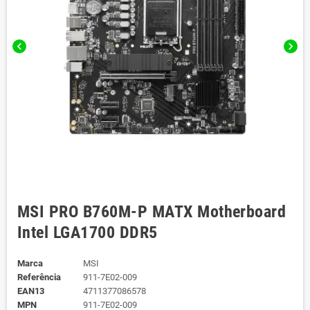
chevron_left
chevron_right
MSI PRO B760M-P MATX Motherboard
Intel LGA1700 DDR5
Marca
MSI
Referência
911-7E02-009
EAN13
4711377086578
MPN
911-7E02-009