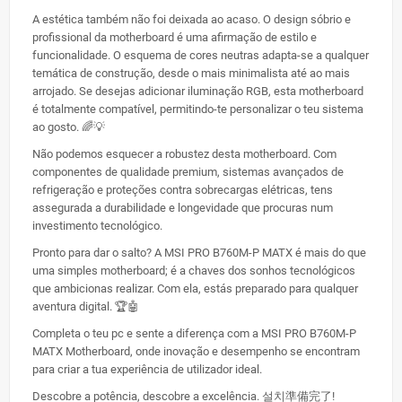
A estética também não foi deixada ao acaso. O design sóbrio e
profissional da motherboard é uma afirmação de estilo e
funcionalidade. O esquema de cores neutras adapta-se a qualquer
temática de construção, desde o mais minimalista até ao mais
arrojado. Se desejas adicionar iluminação RGB, esta motherboard
é totalmente compatível, permitindo-te personalizar o teu sistema
ao gosto. 🌈💡
Não podemos esquecer a robustez desta motherboard. Com
componentes de qualidade premium, sistemas avançados de
refrigeração e proteções contra sobrecargas elétricas, tens
assegurada a durabilidade e longevidade que procuras num
investimento tecnológico.
Pronto para dar o salto? A MSI PRO B760M-P MATX é mais do que
uma simples motherboard; é a chaves dos sonhos tecnológicos
que ambicionas realizar. Com ela, estás preparado para qualquer
aventura digital. 🏆🤖
Completa o teu pc e sente a diferença com a MSI PRO B760M-P
MATX Motherboard, onde inovação e desempenho se encontram
para criar a tua experiência de utilizador ideal.
Descobre a potência, descobre a excelência. 설치準備完了!