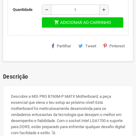
remove
add
Quantidade
shopping_cart
ADICIONAR AO CARRINHO
Partilhar
Tweet
Pinterest
Descrição
Descobre a MSI PRO B760M-P MATX Motherboard, a peça
essencial que eleva o teu setup ao próximo nível! Esta
motherboard foi meticulosamente desenvolvida para os
verdadeiros entusiastas da tecnologia que desejam o melhor em
desempenho e fiabilidade. Com o socket Intel LGA1700 e suporte
para DDR5, estás preparado para enfrentar qualquer desafio digital
com facilidade e estilo. 🚀