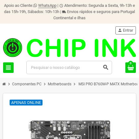
Apoio ao Cliente:
WhatsApp
|
Atendimento: Segunda a Sexta, 9h-13h e
schedule
das 15h-19h, Sábados: 10h-13h |
Envios rápidos e seguros para Portugal
local_shipping
Continental e ilhas
person
Entrar
0
view_headline
search
chevron_right
chevron_right
chevron_right
Componentes PC
Motherboards
MSI PRO B760M-P MATX Motherboar
APENAS ONLINE