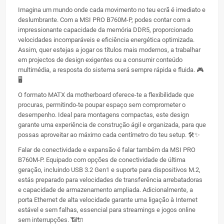
Imagina um mundo onde cada movimento no teu ecrã é imediato e
deslumbrante. Com a MSI PRO B760M-P, podes contar com a
impressionante capacidade da memória DDR5, proporcionado
velocidades incomparáveis e eficiência energética optimizada.
Assim, quer estejas a jogar os títulos mais modernos, a trabalhar
em projectos de design exigentes ou a consumir conteúdo
multimédia, a resposta do sistema será sempre rápida e fluida. 🎮
🖥️
O formato MATX da motherboard oferece-te a flexibilidade que
procuras, permitindo-te poupar espaço sem comprometer o
desempenho. Ideal para montagens compactas, este design
garante uma experiência de construção ágil e organizada, para que
possas aproveitar ao máximo cada centímetro do teu setup. 🛠️✨
Falar de conectividade e expansão é falar também da MSI PRO
B760M-P. Equipado com opções de conectividade de última
geração, incluindo USB 3.2 Gen1 e suporte para dispositivos M.2,
estás preparado para velocidades de transferência arrebatadoras
e capacidade de armazenamento ampliada. Adicionalmente, a
porta Ethernet de alta velocidade garante uma ligação à Internet
estável e sem falhas, essencial para streamings e jogos online
sem interrupções. 📶🔌