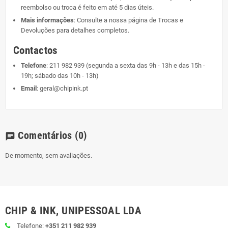
reembolso ou troca é feito em até 5 dias úteis.
Mais informações
: Consulte a nossa página de
Trocas e
Devoluções
para detalhes completos.
Contactos
Telefone
:
211 982 939
(segunda a sexta das 9h - 13h e das 15h -
19h; sábado das 10h - 13h)
Email
:
geral@chipink.pt
Comentários
(0)
chat
De momento, sem avaliações.
CHIP & INK, UNIPESSOAL LDA
Telefone:
+351 211 982 939