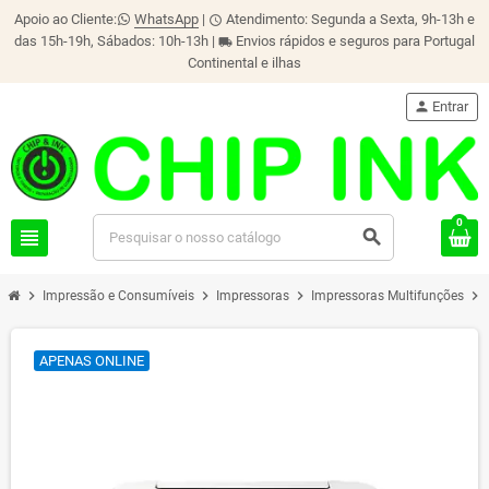
Apoio ao Cliente:
WhatsApp
|
Atendimento: Segunda a Sexta, 9h-13h e
schedule
das 15h-19h, Sábados: 10h-13h |
Envios rápidos e seguros para Portugal
local_shipping
Continental e ilhas
person
Entrar
0
view_headline
search
chevron_right
chevron_right
chevron_right
chevron_right
Impressão e Consumíveis
Impressoras
Impressoras Multifunções
APENAS ONLINE