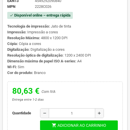
EAN13
4549292090840
MPN
2228C026
Disponível online – entrega rápida
check
Tecnologia de impressão:
Jato de tinta
Impressão:
Impressão a cores
Resolução Máxima:
4800 x 1200 DPI
Cópia:
Cópia a cores
Digitalização:
Digitalização a cores
Resolução óptica de digitalização:
1200 x 2400 DPI
Dimensão máxima de papel ISO A-series:
A4
Wi-Fi:
Sim
Cor do produto:
Branco
80,63 €
Com IVA
Entrega entre 1-2 dias
remove
add
Quantidade
shopping_cart
ADICIONAR AO CARRINHO