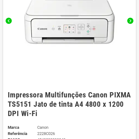
chevron_left
chevron_right
Impressora Multifunções Canon PIXMA
TS5151 Jato de tinta A4 4800 x 1200
DPI Wi-Fi
Marca
Canon
Referência
2228C026