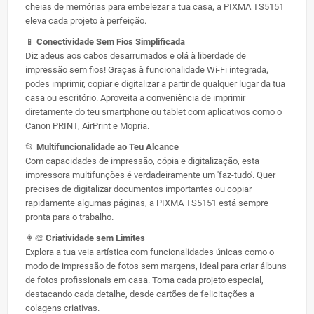
cheias de memórias para embelezar a tua casa, a PIXMA TS5151
eleva cada projeto à perfeição.
📱
Conectividade Sem Fios Simplificada
Diz adeus aos cabos desarrumados e olá à liberdade de
impressão sem fios! Graças à funcionalidade Wi-Fi integrada,
podes imprimir, copiar e digitalizar a partir de qualquer lugar da tua
casa ou escritório. Aproveita a conveniência de imprimir
diretamente do teu smartphone ou tablet com aplicativos como o
Canon PRINT, AirPrint e Mopria.
📂
Multifuncionalidade ao Teu Alcance
Com capacidades de impressão, cópia e digitalização, esta
impressora multifunções é verdadeiramente um 'faz-tudo'. Quer
precises de digitalizar documentos importantes ou copiar
rapidamente algumas páginas, a PIXMA TS5151 está sempre
pronta para o trabalho.
👩‍🎨
Criatividade sem Limites
Explora a tua veia artística com funcionalidades únicas como o
modo de impressão de fotos sem margens, ideal para criar álbuns
de fotos profissionais em casa. Torna cada projeto especial,
destacando cada detalhe, desde cartões de felicitações a
colagens criativas.