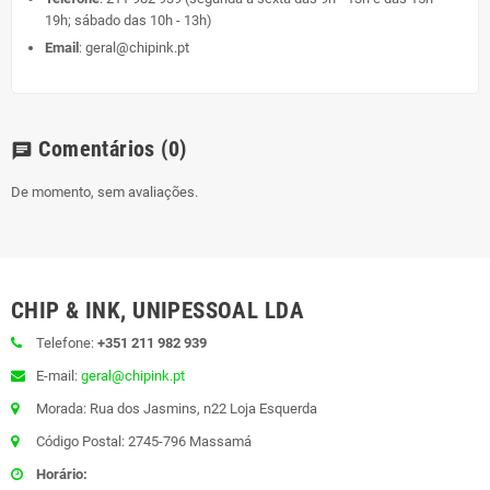
19h; sábado das 10h - 13h)
Email
:
geral@chipink.pt
Comentários
(0)
chat
De momento, sem avaliações.
CHIP & INK, UNIPESSOAL LDA
Telefone:
+351 211 982 939
E-mail:
geral@chipink.pt
Morada: Rua dos Jasmins, n22 Loja Esquerda
Código Postal: 2745-796 Massamá
Horário: