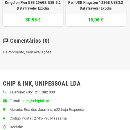
Kingston Pen USB 256GB USB 3.2
Pen USB Kingston 128GB USB3.2
DataTraveler Exodia
DataTraveler Exodia
30,55 €
16,06 €
Comentários
(0)
chat
De momento, sem avaliações.
CHIP & INK, UNIPESSOAL LDA
Telefone:
+351 211 982 939
E-mail:
geral@chipink.pt
Morada: Rua dos Jasmins, n22 Loja Esquerda
Código Postal: 2745-796 Massamá
Horário: