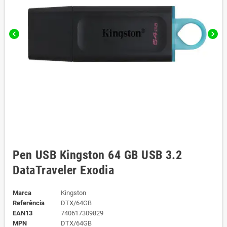
chevron_left
chevron_right
Pen USB Kingston 64 GB USB 3.2
DataTraveler Exodia
Marca
Kingston
Referência
DTX/64GB
EAN13
740617309829
MPN
DTX/64GB