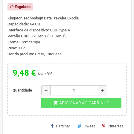
Esgotado
block
Kingston Technology DataTraveler Exodia
Capacidade:
64 GB
Interface de dispositivo:
USB Type-A
Versão USB:
3.2 Gen 1 (3.1 Gen 1)
Forma:
Com tampa
Peso:
11 g
Cor do produto:
Preto, Turquesa
9,48 €
Com IVA
remove
add
Quantidade
shopping_cart
ADICIONAR AO CARRINHO
Partilhar
Tweet
Pinterest