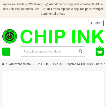
Apoio ao Cliente:
WhatsApp
|
Atendimento: Segunda a Sexta, 9h-13h e
schedule
das 15h-19h, Sábados: 10h-13h |
Envios rápidos e seguros para Portugal
local_shipping
Continental e ilhas
person
Entrar
0
view_headline
search
chevron_right
chevron_right
chevron_right
Armazenamento
Pens USB
Pen USB Kingston 64 GB USB 3.2 DataTra