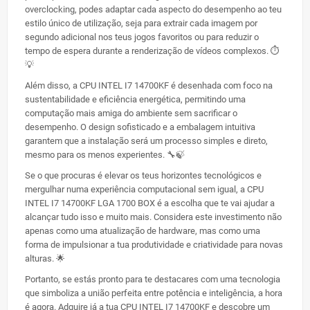
overclocking, podes adaptar cada aspecto do desempenho ao teu
estilo único de utilização, seja para extrair cada imagem por
segundo adicional nos teus jogos favoritos ou para reduzir o
tempo de espera durante a renderização de vídeos complexos. ⏱️
💡
Além disso, a CPU INTEL I7 14700KF é desenhada com foco na
sustentabilidade e eficiência energética, permitindo uma
computação mais amiga do ambiente sem sacrificar o
desempenho. O design sofisticado e a embalagem intuitiva
garantem que a instalação será um processo simples e direto,
mesmo para os menos experientes. 🔧🍃
Se o que procuras é elevar os teus horizontes tecnológicos e
mergulhar numa experiência computacional sem igual, a CPU
INTEL I7 14700KF LGA 1700 BOX é a escolha que te vai ajudar a
alcançar tudo isso e muito mais. Considera este investimento não
apenas como uma atualização de hardware, mas como uma
forma de impulsionar a tua produtividade e criatividade para novas
alturas. 🌟
Portanto, se estás pronto para te destacares com uma tecnologia
que simboliza a união perfeita entre potência e inteligência, a hora
é agora. Adquire já a tua CPU INTEL I7 14700KF e descobre um