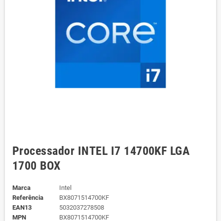
Processador INTEL I7 14700KF LGA
1700 BOX
Marca
Intel
Referência
BX8071514700KF
EAN13
5032037278508
MPN
BX8071514700KF