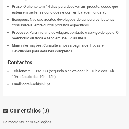
Prazo
: O cliente tem 14 dias para devolver um produto, desde que
esteja em perfeitas condições e com embalagem original.
Exceções
: Não são aceites devoluções de auriculares, baterias,
consumíveis, entre outros produtos específicos.
Processo
: Para iniciar a devolução, contacte o serviço de apoio. O
reembolso ou troca é feito em até 5 dias úteis.
Mais informações
: Consulte a nossa página de
Trocas e
Devoluções
para detalhes completos.
Contactos
Telefone
:
211 982 939
(segunda a sexta das 9h - 13h e das 15h -
19h; sábado das 10h - 13h)
Email
:
geral@chipink.pt
Comentários
(0)
chat
De momento, sem avaliações.