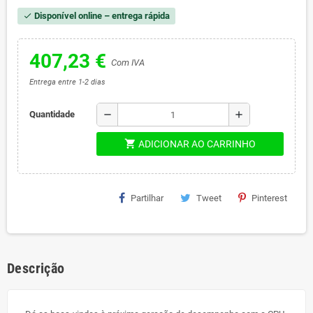
Disponível online – entrega rápida
check
407,23 €
Com IVA
Entrega entre 1-2 dias
remove
add
Quantidade
shopping_cart
ADICIONAR AO CARRINHO
Partilhar
Tweet
Pinterest
Descrição