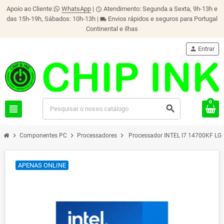
Apoio ao Cliente:
WhatsApp
|
Atendimento: Segunda a Sexta, 9h-13h e
schedule
das 15h-19h, Sábados: 10h-13h |
Envios rápidos e seguros para Portugal
local_shipping
Continental e ilhas
person
Entrar
0
view_headline
search
chevron_right
chevron_right
chevron_right
Componentes PC
Processadores
Processador INTEL I7 14700KF LG
APENAS ONLINE