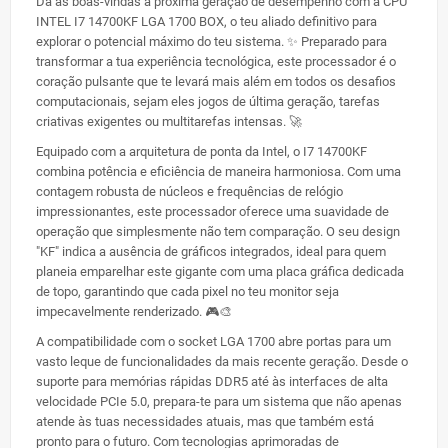
Dá as boas-vindas à próxima geração de desempenho com a CPU
INTEL I7 14700KF LGA 1700 BOX, o teu aliado definitivo para
explorar o potencial máximo do teu sistema. ✨ Preparado para
transformar a tua experiência tecnológica, este processador é o
coração pulsante que te levará mais além em todos os desafios
computacionais, sejam eles jogos de última geração, tarefas
criativas exigentes ou multitarefas intensas. 🚀
Equipado com a arquitetura de ponta da Intel, o I7 14700KF
combina potência e eficiência de maneira harmoniosa. Com uma
contagem robusta de núcleos e frequências de relógio
impressionantes, este processador oferece uma suavidade de
operação que simplesmente não tem comparação. O seu design
"KF" indica a ausência de gráficos integrados, ideal para quem
planeia emparelhar este gigante com uma placa gráfica dedicada
de topo, garantindo que cada pixel no teu monitor seja
impecavelmente renderizado. 🎮🎨
A compatibilidade com o socket LGA 1700 abre portas para um
vasto leque de funcionalidades da mais recente geração. Desde o
suporte para memórias rápidas DDR5 até às interfaces de alta
velocidade PCIe 5.0, prepara-te para um sistema que não apenas
atende às tuas necessidades atuais, mas que também está
pronto para o futuro. Com tecnologias aprimoradas de