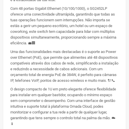
Com 48 portas Gigabit Ethernet (10/100/1000), o SG2452LP
oferece uma conectividade ultrarrápida, garantindo que todas as
tuas operações funcionem sem interrupções. Não importa se
estás a gerir um pequeno escritório, um hotel ou um espaço de
coworking, este switch tem capacidade para lidar com múltiplos
dispositivos simultaneamente, proporcionando sempre a máxima
eficiência. 💼🏢
Uma das funcionalidades mais destacadas é o suporte ao Power
over Ethernet (PoE), que permite que alimentes até 48 dispositivos
compatíveis através dos cabos de rede, simplificando a instalação
e reduzindo a necessidade de cabos adicionais. Com um
orçamento total de energia PoE de 384W, é perfeito para câmaras
IP, telefones VoIP, pontos de acesso wireless e muito mais. 🔌📞
O design compacto de 1U em preto elegante oferece flexibilidade
para instalar em qualquer bastidor, ocupando o mínimo espaço
sem comprometer o desempenho. Com uma interface de gestão
intuitiva e suporte total à plataforma Omada Cloud, podes
monitorizar e configurar a tua rede a partir de qualquer lugar,
garantindo que tens sempre o controlo total na palma da mão. ☁️
📱