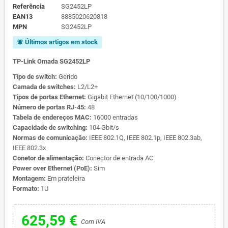
Referência
SG2452LP
EAN13
8885020620818
MPN
SG2452LP
Últimos artigos em stock
notifications_active
TP-Link Omada SG2452LP
Tipo de switch:
Gerido
Camada de switches:
L2/L2+
Tipos de portas Ethernet:
Gigabit Ethernet (10/100/1000)
Número de portas RJ-45:
48
Tabela de endereços MAC:
16000 entradas
Capacidade de switching:
104 Gbit/s
Normas de comunicação:
IEEE 802.1Q, IEEE 802.1p, IEEE 802.3ab,
IEEE 802.3x
Conetor de alimentação:
Conector de entrada AC
Power over Ethernet (PoE):
Sim
Montagem:
Em prateleira
Formato:
1U
625,59 €
Com IVA