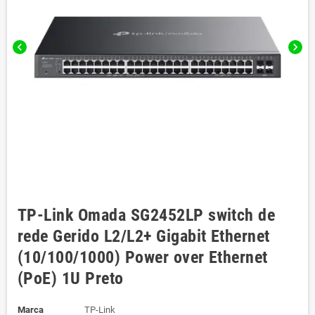
chevron_left
chevron_right
TP-Link Omada SG2452LP switch de
rede Gerido L2/L2+ Gigabit Ethernet
(10/100/1000) Power over Ethernet
(PoE) 1U Preto
Marca
TP-Link