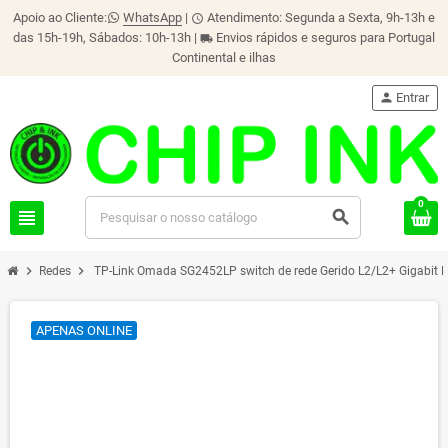
Apoio ao Cliente:
WhatsApp
|
Atendimento: Segunda a Sexta, 9h-13h e
schedule
das 15h-19h, Sábados: 10h-13h |
Envios rápidos e seguros para Portugal
local_shipping
Continental e ilhas
person
Entrar
0
view_headline
search
chevron_right
chevron_right
Redes
TP-Link Omada SG2452LP switch de rede Gerido L2/L2+ Gigabit E
APENAS ONLINE