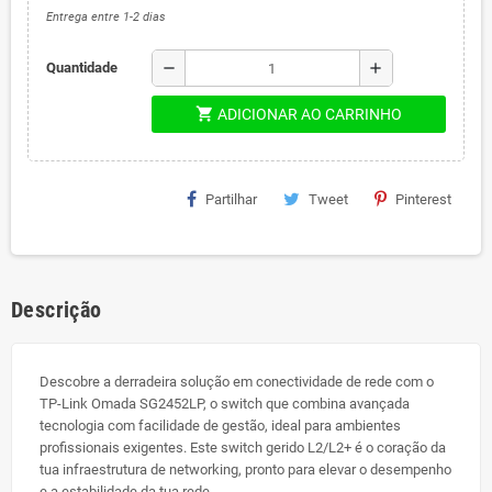
Entrega entre 1-2 dias
remove
add
Quantidade
shopping_cart
ADICIONAR AO CARRINHO
Partilhar
Tweet
Pinterest
Descrição
Descobre a derradeira solução em conectividade de rede com o
TP-Link Omada SG2452LP, o switch que combina avançada
tecnologia com facilidade de gestão, ideal para ambientes
profissionais exigentes. Este switch gerido L2/L2+ é o coração da
tua infraestrutura de networking, pronto para elevar o desempenho
e a estabilidade da tua rede.