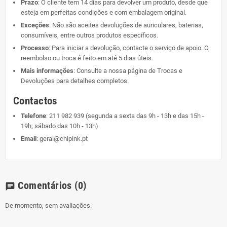
Prazo
: O cliente tem 14 dias para devolver um produto, desde que
esteja em perfeitas condições e com embalagem original.
Exceções
: Não são aceites devoluções de auriculares, baterias,
consumíveis, entre outros produtos específicos.
Processo
: Para iniciar a devolução, contacte o serviço de apoio. O
reembolso ou troca é feito em até 5 dias úteis.
Mais informações
: Consulte a nossa página de
Trocas e
Devoluções
para detalhes completos.
Contactos
Telefone
:
211 982 939
(segunda a sexta das 9h - 13h e das 15h -
19h; sábado das 10h - 13h)
Email
:
geral@chipink.pt
Comentários
(0)
chat
De momento, sem avaliações.