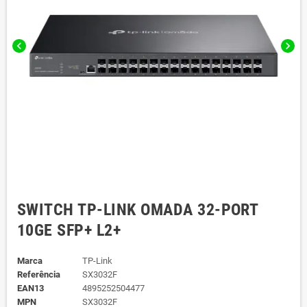
chevron_left
chevron_right
SWITCH TP-LINK OMADA 32-PORT
10GE SFP+ L2+
Marca
TP-Link
Referência
SX3032F
EAN13
4895252504477
MPN
SX3032F