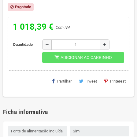
Esgotado
block
1 018,39 €
Com IVA
remove
add
Quantidade
shopping_cart
ADICIONAR AO CARRINHO
Partilhar
Tweet
Pinterest
Ficha informativa
Fonte de alimentação incluída
Sim