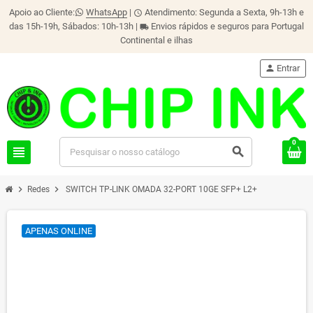
Apoio ao Cliente:
WhatsApp
|
Atendimento: Segunda a Sexta, 9h-13h e
schedule
das 15h-19h, Sábados: 10h-13h |
Envios rápidos e seguros para Portugal
local_shipping
Continental e ilhas
person
Entrar
0
view_headline
search
chevron_right
chevron_right
Redes
SWITCH TP-LINK OMADA 32-PORT 10GE SFP+ L2+
APENAS ONLINE