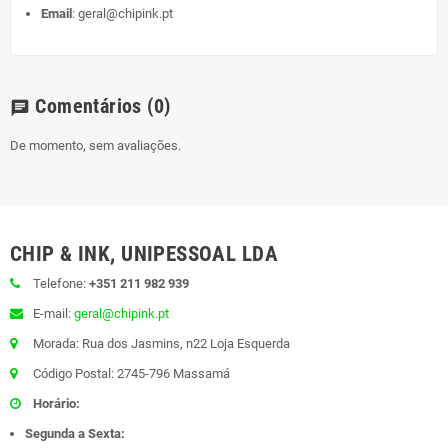
Email
:
geral@chipink.pt
Comentários
(0)
chat
De momento, sem avaliações.
CHIP & INK, UNIPESSOAL LDA
Telefone:
+351 211 982 939
E-mail:
geral@chipink.pt
Morada: Rua dos Jasmins, n22 Loja Esquerda
Código Postal: 2745-796 Massamá
Horário:
Segunda a Sexta: