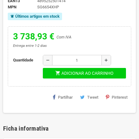
EAN13
4895252501414
MPN
SG6654XHP
Últimos artigos em stock
notifications_active
3 738,93 €
Com IVA
Entrega entre 1-2 dias
remove
add
Quantidade
shopping_cart
ADICIONAR AO CARRINHO
Partilhar
Tweet
Pinterest
Ficha informativa