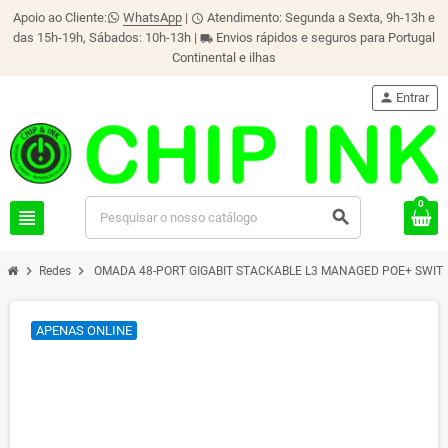
Apoio ao Cliente:
WhatsApp
|
Atendimento: Segunda a Sexta, 9h-13h e
schedule
das 15h-19h, Sábados: 10h-13h |
Envios rápidos e seguros para Portugal
local_shipping
Continental e ilhas
person
Entrar
0
view_headline
search
chevron_right
chevron_right
Redes
OMADA 48-PORT GIGABIT STACKABLE L3 MANAGED POE+ SWITC
APENAS ONLINE