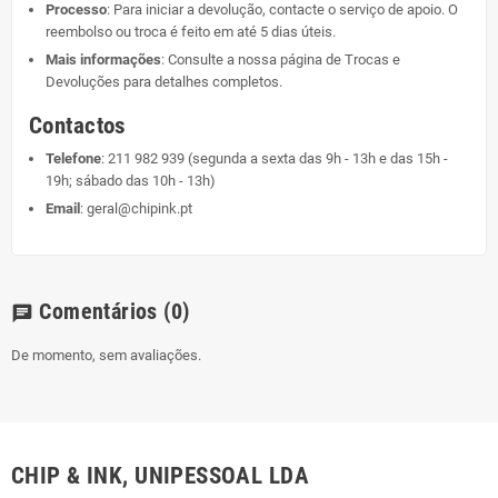
Processo
: Para iniciar a devolução, contacte o serviço de apoio. O
reembolso ou troca é feito em até 5 dias úteis.
Mais informações
: Consulte a nossa página de
Trocas e
Devoluções
para detalhes completos.
Contactos
Telefone
:
211 982 939
(segunda a sexta das 9h - 13h e das 15h -
19h; sábado das 10h - 13h)
Email
:
geral@chipink.pt
Comentários
(0)
chat
De momento, sem avaliações.
CHIP & INK, UNIPESSOAL LDA