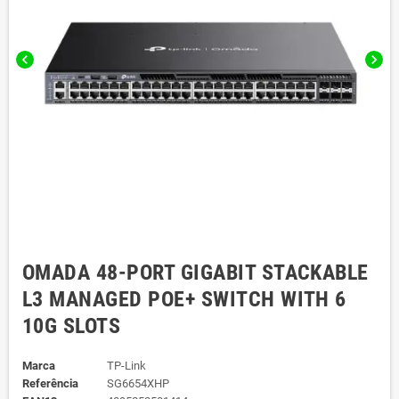
chevron_left
chevron_right
OMADA 48-PORT GIGABIT STACKABLE
L3 MANAGED POE+ SWITCH WITH 6
10G SLOTS
Marca
TP-Link
Referência
SG6654XHP