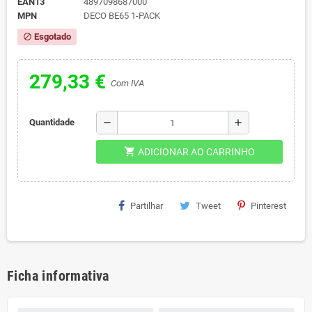
EAN13
4897098687000
MPN
DECO BE65 1-PACK
Esgotado
block
279,33 €
Com IVA
remove
add
Quantidade
shopping_cart
ADICIONAR AO CARRINHO
Partilhar
Tweet
Pinterest
Ficha informativa