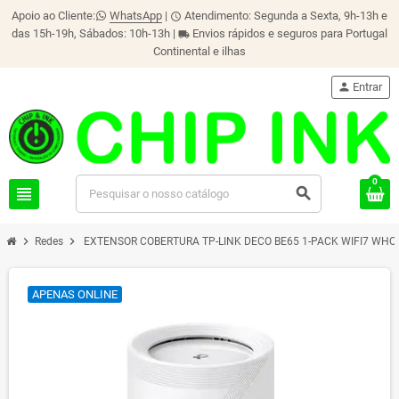
Apoio ao Cliente:
WhatsApp
|
Atendimento: Segunda a Sexta, 9h-13h e
schedule
das 15h-19h, Sábados: 10h-13h |
Envios rápidos e seguros para Portugal
local_shipping
Continental e ilhas
person
Entrar
0
view_headline
search
chevron_right
chevron_right
Redes
EXTENSOR COBERTURA TP-LINK DECO BE65 1-PACK WIFI7 WH
APENAS ONLINE