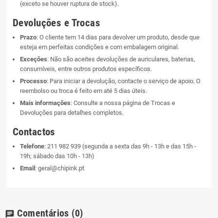
(exceto se houver ruptura de stock).
Devoluções e Trocas
Prazo
: O cliente tem 14 dias para devolver um produto, desde que
esteja em perfeitas condições e com embalagem original.
Exceções
: Não são aceites devoluções de auriculares, baterias,
consumíveis, entre outros produtos específicos.
Processo
: Para iniciar a devolução, contacte o serviço de apoio. O
reembolso ou troca é feito em até 5 dias úteis.
Mais informações
: Consulte a nossa página de
Trocas e
Devoluções
para detalhes completos.
Contactos
Telefone
:
211 982 939
(segunda a sexta das 9h - 13h e das 15h -
19h; sábado das 10h - 13h)
Email
:
geral@chipink.pt
Comentários
(0)
chat