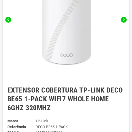
chevron_left
chevron_right
EXTENSOR COBERTURA TP-LINK DECO
BE65 1-PACK WIFI7 WHOLE HOME
6GHZ 320MHZ
Marca
TP-Link
Referência
DECO BE65 1-PACK