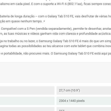
alismo em cada pixel. E com o suporte a Wi-Fi 6 (802.11ax), ficas sempre cone
teria de longa duração – com o Galaxy Tab S10 FE, vais desfrutar de várias 
à ação em quase nenhum tempo. ⚡
. Compatível com a S Pen (vendida separadamente), permite-te desenhar, anota
m, as tuas músicas e vídeos ganham vida com clareza e profundidade acústica
eja no trabalho ou no lazer, o Samsung Galaxy Tab S10 FE é mais do que um sim
magina todas as possibilidades ao teu alcance com este tablet que combina ino
 e portabilidade, não procures mais. O Samsung Galaxy Tab S10 FE está aqui para
27,7 cm (10.9")
2304 x 1440 pixels