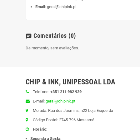
Email
:
geral@chipink.pt
Comentários
(0)
chat
De momento, sem avaliações.
CHIP & INK, UNIPESSOAL LDA
Telefone:
+351 211 982 939
E-mail:
geral@chipink.pt
Morada: Rua dos Jasmins, n22 Loja Esquerda
Código Postal: 2745-796 Massamá
Horário:
Segunda a Sexta: