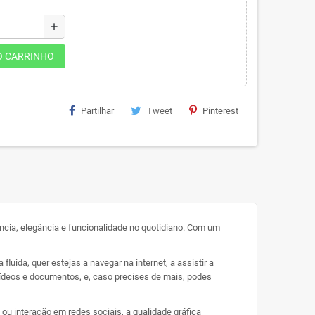
add
O CARRINHO
Partilhar
Tweet
Pinterest
ência, elegância e funcionalidade no quotidiano. Com um
uida, quer estejas a navegar na internet, a assistir a
vídeos e documentos, e, caso precises de mais, podes
 ou interação em redes sociais, a qualidade gráfica