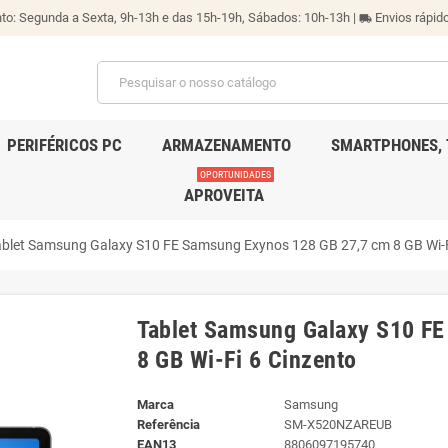
o: Segunda a Sexta, 9h-13h e das 15h-19h, Sábados: 10h-13h |
Envios rápido
local_shipping
PERIFÉRICOS PC
ARMAZENAMENTO
SMARTPHONES, 
OPORTUNIDADES
APROVEITA
ablet Samsung Galaxy S10 FE Samsung Exynos 128 GB 27,7 cm 8 GB Wi-F
Tablet Samsung Galaxy S10 F
8 GB Wi-Fi 6 Cinzento
Marca
Samsung
Referência
SM-X520NZAREUB
EAN13
8806097195740