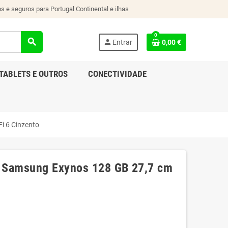
s e seguros para Portugal Continental e ilhas
0
search
person
Entrar
0,00 €
TABLETS E OUTROS
CONECTIVIDADE
i 6 Cinzento
E Samsung Exynos 128 GB 27,7 cm