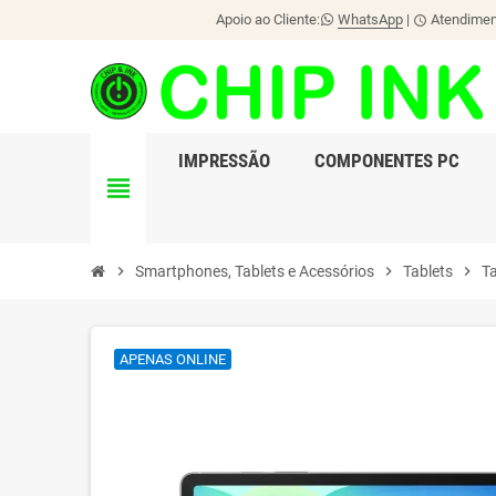
Apoio ao Cliente:
WhatsApp
|
Atendiment
schedule
IMPRESSÃO
COMPONENTES PC
view_headline
chevron_right
Smartphones, Tablets e Acessórios
chevron_right
Tablets
chevron_right
T
APENAS ONLINE