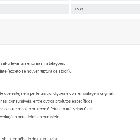
15 W
, salvo levantamento nas instalações.
nte (exceto se houver ruptura de stock).
sde que esteja em perfeitas condições e com embalagem original.
rias, consumíveis, entre outros produtos específicos.
poio. O reembolso ou troca é feito em até 5 dias úteis.
evoluções
para detalhes completos.
15h - 19h; sábado das 10h - 13h)