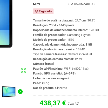
MPN
SM-X520NZAREUB
Esgotado
block
Tamanho do ecrã na diagonal:
27,7 cm (10.9")
Resolução:
2304 x 1440 pixels
Capacidade de armazenamento interno:
128 GB
Família de processador:
Samsung Exynos
Modelo de processador:
1580
Capacidade da memória incorporada:
8 GB
Resolução da câmara traseira:
13 MP
Tipo de câmara traseira:
Câmara individual
Resolução da câmara frontal:
12 MP
Câmara frontal
Padrão Wi-Fi máximo:
Wi-Fi 6 (802.11ax)
zoom_out_map
Função GPS assistido (A-GPS)
Leitor de cartões integrado
Peso:
497 g
Cor do produto:
Cinzento
chevron_right
438,37 €
Com IVA