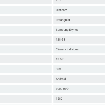
TFT
Cinzento
Retangular
Samsung Exynos
128 GB
Câmera individual
13 MP
Sim
Android
8000 mAh
1580