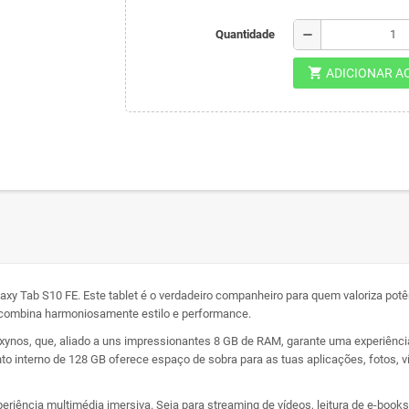
remove
Quantidade
shopping_cart
ADICIONAR A
axy Tab S10 FE. Este tablet é o verdadeiro companheiro para quem valoriza pot
 combina harmoniosamente estilo e performance.
ynos, que, aliado a uns impressionantes 8 GB de RAM, garante uma experiência fl
to interno de 128 GB oferece espaço de sobra para as tuas aplicações, fotos, 
eriência multimédia imersiva. Seja para streaming de vídeos, leitura de e-books