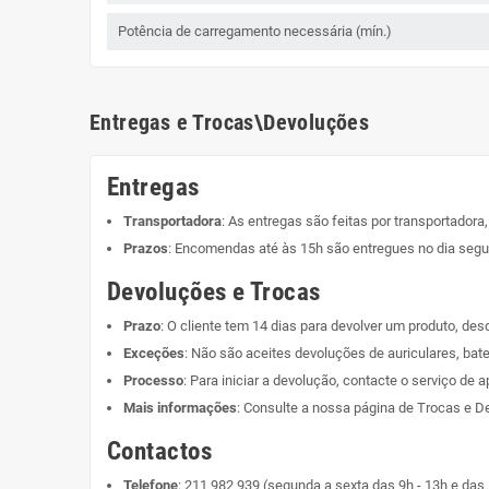
Potência de carregamento necessária (mín.)
Entregas e Trocas\Devoluções
Entregas
Transportadora
: As entregas são feitas por transportadora
Prazos
: Encomendas até às 15h são entregues no dia segui
Devoluções e Trocas
Prazo
: O cliente tem 14 dias para devolver um produto, de
Exceções
: Não são aceites devoluções de auriculares, bate
Processo
: Para iniciar a devolução, contacte o serviço de a
Mais informações
: Consulte a nossa página de
Trocas e D
Contactos
Telefone
:
211 982 939
(segunda a sexta das 9h - 13h e das 