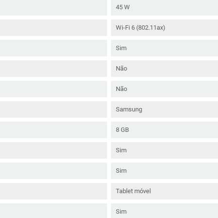
45 W
Wi-Fi 6 (802.11ax)
Sim
Não
Não
Samsung
8 GB
Sim
Sim
Tablet móvel
Sim