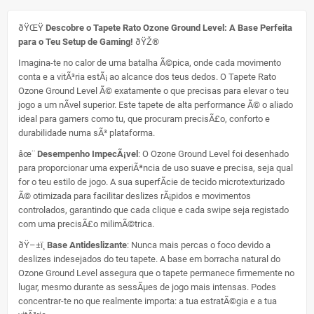
ðŸŒŸ
Descobre o Tapete Rato Ozone Ground Level: A Base Perfeita
para o Teu Setup de Gaming!
ðŸŽ®
Imagina-te no calor de uma batalha Ã©pica, onde cada movimento
conta e a vitÃ³ria estÃ¡ ao alcance dos teus dedos. O Tapete Rato
Ozone Ground Level Ã© exatamente o que precisas para elevar o teu
jogo a um nÃ­vel superior. Este tapete de alta performance Ã© o aliado
ideal para gamers como tu, que procuram precisÃ£o, conforto e
durabilidade numa sÃ³ plataforma.
âœ¨
Desempenho ImpecÃ¡vel
: O Ozone Ground Level foi desenhado
para proporcionar uma experiÃªncia de uso suave e precisa, seja qual
for o teu estilo de jogo. A sua superfÃ­cie de tecido microtexturizado
Ã© otimizada para facilitar deslizes rÃ¡pidos e movimentos
controlados, garantindo que cada clique e cada swipe seja registado
com uma precisÃ£o milimÃ©trica.
ðŸ–±ï¸
Base Antideslizante
: Nunca mais percas o foco devido a
deslizes indesejados do teu tapete. A base em borracha natural do
Ozone Ground Level assegura que o tapete permanece firmemente no
lugar, mesmo durante as sessÃµes de jogo mais intensas. Podes
concentrar-te no que realmente importa: a tua estratÃ©gia e a tua