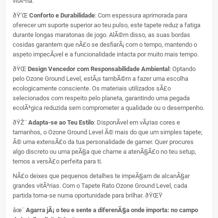
vitÃ³ria.
ðŸ‘Œ
Conforto e Durabilidade
: Com espessura aprimorada para
oferecer um suporte superior ao teu pulso, este tapete reduz a fatiga
durante longas maratonas de jogo. AlÃ©m disso, as suas bordas
cosidas garantem que nÃ£o se desfiarÃ¡ com o tempo, mantendo o
aspeto impecÃ¡vel e a funcionalidade intacta por muito mais tempo.
ðŸŒ
Design Vencedor com Responsabilidade Ambiental
: Optando
pelo Ozone Ground Level, estÃ¡s tambÃ©m a fazer uma escolha
ecologicamente consciente. Os materiais utilizados sÃ£o
selecionados com respeito pelo planeta, garantindo uma pegada
ecolÃ³gica reduzida sem comprometer a qualidade ou o desempenho.
ðŸŽ¨
Adapta-se ao Teu Estilo
: DisponÃ­vel em vÃ¡rias cores e
tamanhos, o Ozone Ground Level Ã© mais do que um simples tapete;
Ã© uma extensÃ£o da tua personalidade de gamer. Quer procures
algo discreto ou uma peÃ§a que chame a atenÃ§Ã£o no teu setup,
temos a versÃ£o perfeita para ti.
NÃ£o deixes que pequenos detalhes te impeÃ§am de alcanÃ§ar
grandes vitÃ³rias. Com o Tapete Rato Ozone Ground Level, cada
partida torna-se numa oportunidade para brilhar. ðŸŒŸ
âœ¨
Agarra jÃ¡ o teu e sente a diferenÃ§a onde importa: no campo