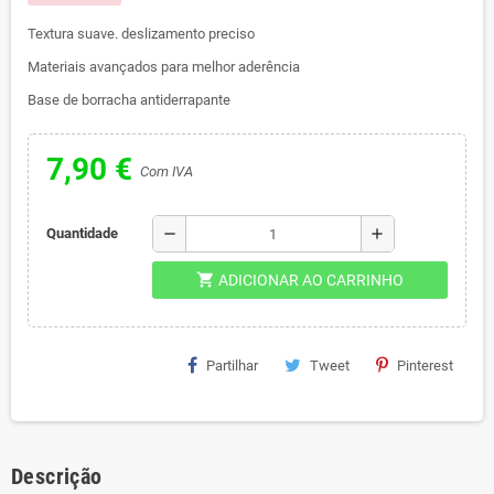
Textura suave. deslizamento preciso
Materiais avançados para melhor aderência
Base de borracha antiderrapante
7,90 €
Com IVA
remove
add
Quantidade
shopping_cart
ADICIONAR AO CARRINHO
Partilhar
Tweet
Pinterest
Descrição