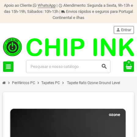
Apoio ao Cliente:
WhatsApp
|
Atendimento: Segunda a Sexta, 9h-13h e
schedule
das 15h-19h, Sábados: 10h-13h |
Envios rápidos e seguros para Portugal
local_shipping
Continental e ilhas
person
Entrar
0
view_headline
search
chevron_right
chevron_right
chevron_right
Periféricos PC
Tapetes PC
Tapete Rato Ozone Ground Level