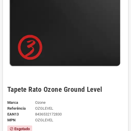
Tapete Rato Ozone Ground Level
Marca
Ozone
Referência
OZGLEVEL
EAN13
8436532172830
MPN
OZGLEVEL
Esgotado
block