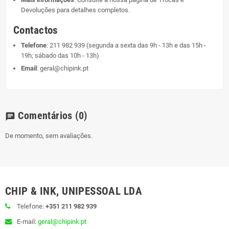
Devoluções
para detalhes completos.
Contactos
Telefone
:
211 982 939
(segunda a sexta das 9h - 13h e das 15h -
19h; sábado das 10h - 13h)
Email
:
geral@chipink.pt
Comentários
(0)
chat
De momento, sem avaliações.
CHIP & INK, UNIPESSOAL LDA
Telefone:
+351 211 982 939
E-mail:
geral@chipink.pt