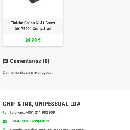
Tinteiro Canon CL41 Cores
0617B001 Compatível
24,90 €
Comentários
(0)
chat
De momento, sem avaliações.
CHIP & INK, UNIPESSOAL LDA
Telefone:
+351 211 982 939
E-mail:
geral@chipink.pt
Morada: Rua dos Jasmins, n22 Loja Esquerda