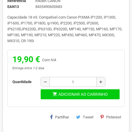
Referência
R40BK-CANON
EAN13
8435490600683
Capacidade 18 ml. Compatível com Canon PIXMA iP1200, iP1300,
iP1600, iP1700, iP1800, ip1900, iP2200, iP2500, iP2600,
iP6210D,iP6220D, iP6310D, iP6320D, MP140, MP150, MP160, MP170,
MP180, MP190, MP210, MP220, MP450, MP460, MP470, MX300,
MX310, CR-190i
19,90 €
Com IVA
Entrega entre 1-2 dias
remove
add
Quantidade
shopping_cart
ADICIONAR AO CARRINHO
Partilhar
Tweet
Pinterest