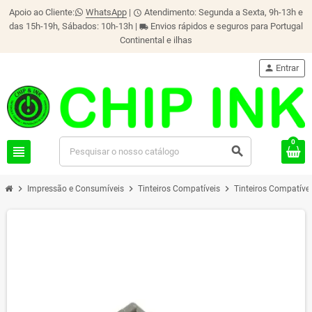
Apoio ao Cliente:
WhatsApp
|
Atendimento: Segunda a Sexta, 9h-13h e
schedule
das 15h-19h, Sábados: 10h-13h |
Envios rápidos e seguros para Portugal
local_shipping
Continental e ilhas
person
Entrar
0
view_headline
search
chevron_right
chevron_right
chevron_right
Impressão e Consumíveis
Tinteiros Compatíveis
Tinteiros Compatíve