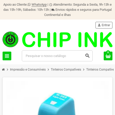
Apoio ao Cliente:
WhatsApp
|
Atendimento: Segunda a Sexta, 9h-13h e
schedule
das 15h-19h, Sábados: 10h-13h |
Envios rápidos e seguros para Portugal
local_shipping
Continental e ilhas
person
Entrar
0
view_headline
search
chevron_right
chevron_right
chevron_right
Impressão e Consumíveis
Tinteiros Compatíveis
Tinteiros Compatíve