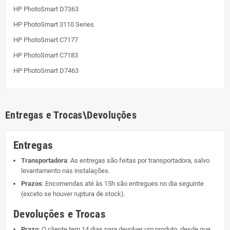
HP PhotoSmart D7363
HP PhotoSmart 3110 Series
HP PhotoSmart C7177
HP PhotoSmart C7183
HP PhotoSmart D7463
Entregas e Trocas\Devoluções
Entregas
Transportadora
: As entregas são feitas por transportadora, salvo
levantamento nas instalações.
Prazos
: Encomendas até às 15h são entregues no dia seguinte
(exceto se houver ruptura de stock).
Devoluções e Trocas
Prazo
: O cliente tem 14 dias para devolver um produto, desde que