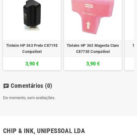
Tinteiro HP 363 Preto C8719E
Tinteiro HP 363 Magenta Claro
Ti
Compatível
C8775E Compatível
3,90 €
3,90 €
Comentários
(0)
chat
De momento, sem avaliações.
CHIP & INK, UNIPESSOAL LDA