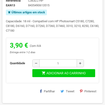
Referência
C363LC-HP
EAN13
8435490613515
Últimos artigos em stock
notifications_active
Capacidade: 18 ml - Compatível com HP Photosmart C5180, C7280,
C8180, D6160, D7160, D7260, D7360, D7460, 3310, 3210, 8250, C6180,
C7180
3,90 €
Com IVA
Entrega entre 1-2 dias
remove
add
Quantidade
shopping_cart
ADICIONAR AO CARRINHO
Partilhar
Tweet
Pinterest