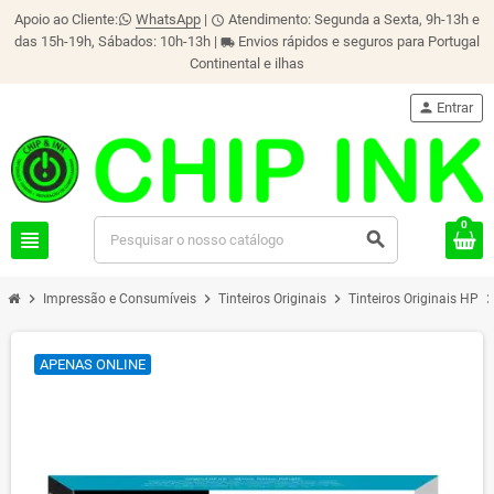
Apoio ao Cliente:
WhatsApp
|
Atendimento: Segunda a Sexta, 9h-13h e
schedule
das 15h-19h, Sábados: 10h-13h |
Envios rápidos e seguros para Portugal
local_shipping
Continental e ilhas
person
Entrar
0
view_headline
search
chevron_right
chevron_right
chevron_right
chevron_r
Impressão e Consumíveis
Tinteiros Originais
Tinteiros Originais HP
APENAS ONLINE