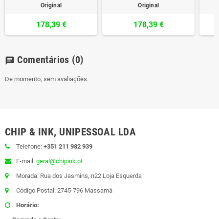
Original
Original
178,39 €
178,39 €
Comentários
(0)
chat
De momento, sem avaliações.
CHIP & INK, UNIPESSOAL LDA
Telefone:
+351 211 982 939
E-mail:
geral@chipink.pt
Morada: Rua dos Jasmins, n22 Loja Esquerda
Código Postal: 2745-796 Massamá
Horário: