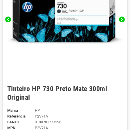
chevron_left
chevron_right
Tinteiro HP 730 Preto Mate 300ml
Original
Marca
HP
Referência
P2V71A
EAN13
0190781771296
MPN
P2V71A