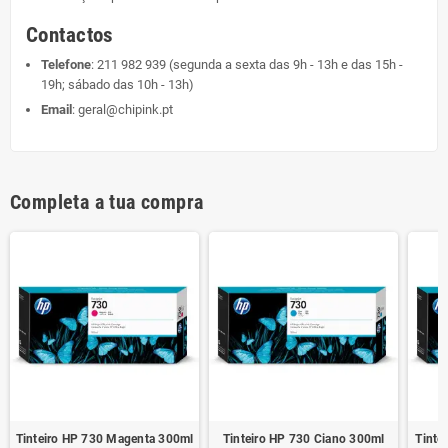
Contactos
Telefone
:
211 982 939
(segunda a sexta das 9h - 13h e das 15h -
19h; sábado das 10h - 13h)
Email
:
geral@chipink.pt
Completa a tua compra
Tinteiro HP 730 Magenta 300ml
Tinteiro HP 730 Ciano 300ml
Tinte