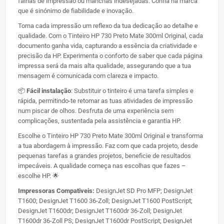
falhas de impressão ou manchas indesejadas. Confia na marca
que é sinónimo de fiabilidade e inovação.
Torna cada impressão um reflexo da tua dedicação ao detalhe e
qualidade. Com o Tinteiro HP 730 Preto Mate 300ml Original, cada
documento ganha vida, capturando a essência da criatividade e
precisão da HP. Experimenta o conforto de saber que cada página
impressa será da mais alta qualidade, assegurando que a tua
mensagem é comunicada com clareza e impacto.
📦
Fácil instalação
: Substituir o tinteiro é uma tarefa simples e
rápida, permitindo-te retomar as tuas atividades de impressão
num piscar de olhos. Desfruta de uma experiência sem
complicações, sustentada pela assistência e garantia HP.
Escolhe o Tinteiro HP 730 Preto Mate 300ml Original e transforma
a tua abordagem à impressão. Faz com que cada projeto, desde
pequenas tarefas a grandes projetos, beneficie de resultados
impecáveis. A qualidade começa nas escolhas que fazes –
escolhe HP. 🌟
Impressoras Compativeis:
DesignJet SD Pro MFP; DesignJet
T1600; DesignJet T1600 36-Zoll; DesignJet T1600 PostScript;
DesignJet T1600dr; DesignJet T1600dr 36-Zoll; DesignJet
T1600dr 36-Zoll PS; DesignJet T1600dr PostScript; DesignJet