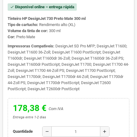
Disponível online – entrega rápida
check
Tinteiro HP DesignJet 730 Preto Mate 300 ml
Tipo de cartucho:
Rendimento alto (XL)
Volume da tinta de cor:
300 ml
Cor:
Preto Mate
Impressoras Compativeis:
DesignJet SD Pro MFP; DesignJet T1600;
DesignJet T1600 36-Zoll; DesignJet T1600 PostScript; DesignJet
T1600dr; DesignJet T1600dr 36-Zoll; DesignJet T1600dr 36-Zoll PS;
DesignJet T1600dr PostScript; DesignJet T1700; DesignJet T1700 44-
Zoll; DesignJet T1700 44-Zoll PS; DesignJet T1700 PostScript;
DesignJet T1700dr; DesignJet T1700dr 44-Zoll; DesignJet T1700dr
44-Zoll PS; DesignJet T1700dr PostScript; DesignJet T2600
PostScript; DesignJet T2600dr PostScript
178,38 €
Com IVA
Entrega entre 1-2 dias
remove
add
Quantidade