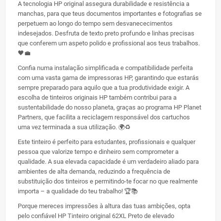
A tecnologia HP original assegura durabilidade e resistência a
manchas, para que teus documentos importantes e fotografias se
perpetuem ao longo do tempo sem desvanececimentos
indesejados. Desfruta de texto preto profundo e linhas precisas
que conferem um aspeto polido e profissional aos teus trabalhos.
🖤💼
Confia numa instalação simplificada e compatibilidade perfeita
com uma vasta gama de impressoras HP, garantindo que estarás
sempre preparado para aquilo que a tua produtividade exigir. A
escolha de tinteiros originais HP também contribui para a
sustentabilidade do nosso planeta, graças ao programa HP Planet
Partners, que facilita a reciclagem responsável dos cartuchos
uma vez terminada a sua utilização. 🌍♻️
Este tinteiro é perfeito para estudantes, profissionais e qualquer
pessoa que valorize tempo e dinheiro sem comprometer a
qualidade. A sua elevada capacidade é um verdadeiro aliado para
ambientes de alta demanda, reduzindo a frequência de
substituição dos tinteiros e permitindo-te focar no que realmente
importa – a qualidade do teu trabalho! 🏆📚
Porque mereces impressões à altura das tuas ambições, opta
pelo confiável HP Tinteiro original 62XL Preto de elevado