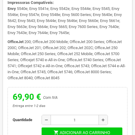
Impressoras Compatíveis:
Envy
5540e; Envy 5541e; Envy 5542e; Envy 5544e; Envy 5545; Envy
5546e; Envy 5547e; Envy 5548e; Envy 5600 Series; Envy 5640e; Envy
5642; Envy 5643; Envy 5644e; Envy 5646e; Envy 5660e; Envy 5661e;
Envy 5663e; Envy 5664e; Envy 5665; Envy 7600 Series; Envy 7640e;
Envy 7643e; Envy 7644e; Envy 7645e;
OfficeJet
200; OfficeJet 200 Mobile; OfficeJet 200 Series; OfficeJet
200C; OfficeJet 201; OfficeJet 202; OfficeJet 202C; OfficeJet 250
Mobile; OfficeJet 250 Series; OfficeJet 252 Mobile; OfficeJet 5700
Series; Officejet 5740 e-All-in-One; OfficeJet 5740 Series; OfficeJet
5741; Officejet 5742 e-All-in-One; OfficeJet 5743; OfficeJet 5744 e-All-
in-One; OfficeJet 5745; OfficeJet 5746; OfficeJet 8000 Series;
OfficeJet 8040; OfficeJet 8045
69,90 €
Com IVA
Entrega entre 1-2 dias
remove
add
Quantidade
shopping_cart
ADICIONAR AO CARRINHO