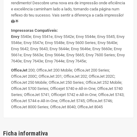
rendimento! Descobre uma nova era de impressão onde eficiência
e excelência caminham lado a lado, tornando cada página num
reflexo do teu sucesso. Vais sentir a diferença a cada impressão!
🖨️🌟
Impressoras Compatíveis:
Envy
5540e; Envy 5541e; Envy 5542e; Envy 5544e; Envy 5545; Envy
5546e; Envy 5547e; Envy 5548e; Envy 5600 Series; Envy 5640e;
Envy 5642; Envy 5643; Envy 5644e; Envy 5646e; Envy 5660e; Envy
5661e; Envy 5663e; Envy 5664e; Envy 5665; Envy 7600 Series; Envy
7640e; Envy 7643e; Envy 7644e; Envy 7645e;
OfficeJet
200; OfficeJet 200 Mobile; OfficeJet 200 Series;
OfficeJet 200C; OfficeJet 201; OfficeJet 202; OfficeJet 202C;
OfficeJet 250 Mobile; OfficeJet 250 Series; OfficeJet 252 Mobile;
OfficeJet 5700 Series; Officejet 5740 e-All-in-One; OfficeJet 5740
Series; OfficeJet 5741; Officejet 5742 e-All-in-One; OfficeJet 5743;
OfficeJet 5744 e-All-in-One; OfficeJet 5745; OfficeJet 5746;
OfficeJet 8000 Series; OfficeJet 8040; OfficeJet 8045
Ficha informativa