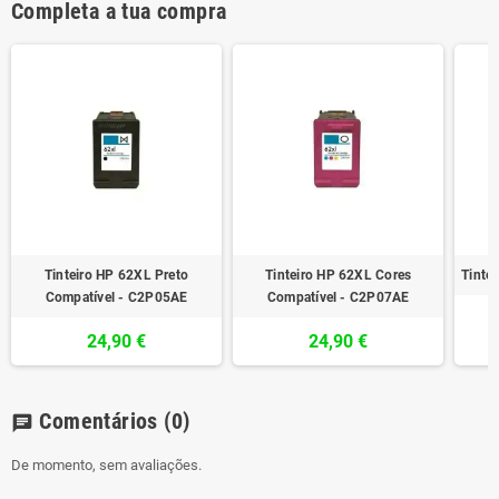
Completa a tua compra
Tinteiro HP 62XL Preto
Tinteiro HP 62XL Cores
Tinte
Compatível - C2P05AE
Compatível - C2P07AE
24,90 €
24,90 €
Comentários
(0)
chat
De momento, sem avaliações.