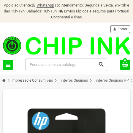
Apoio ao Cliente:
WhatsApp
|
Atendimento: Segunda a Sexta, 9h-13h e
schedule
das 15h-19h, Sábados: 10h-13h |
Envios rápidos e seguros para Portugal
local_shipping
Continental e ilhas
person
Entrar
0
view_headline
search
chevron_right
chevron_right
chevron_right
chevron_r
Impressão e Consumíveis
Tinteiros Originais
Tinteiros Originais HP