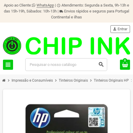
Apoio ao Cliente:
WhatsApp
|
Atendimento: Segunda a Sexta, 9h-13h e
schedule
das 15h-19h, Sábados: 10h-13h |
Envios rápidos e seguros para Portugal
local_shipping
Continental e ilhas
person
Entrar
0
view_headline
search
chevron_right
chevron_right
chevron_right
chevron_r
Impressão e Consumíveis
Tinteiros Originais
Tinteiros Originais HP