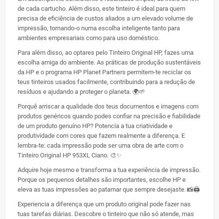
de cada cartucho. Além disso, este tinteiro é ideal para quem
precisa de eficiência de custos aliados a um elevado volume de
impressão, tornando-o numa escolha inteligente tanto para
ambientes empresariais como para uso doméstico.
Para além disso, ao optares pelo Tinteiro Original HP, fazes uma
escolha amiga do ambiente. As práticas de produção sustentáveis
da HP e o programa HP Planet Partners permitem-te reciclar os
teus tinteiros usados facilmente, contribuindo para a redução de
resíduos e ajudando a proteger o planeta. 🌍🌱
Porquê arriscar a qualidade dos teus documentos e imagens com
produtos genéricos quando podes confiar na precisão e fiabilidade
de um produto genuíno HP? Potencia a tua criatividade e
produtividade com cores que fazem realmente a diferença. E
lembra-te: cada impressão pode ser uma obra de arte com o
Tinteiro Original HP 953XL Ciano. 🎨✨
Adquire hoje mesmo e transforma a tua experiência de impressão.
Porque os pequenos detalhes são importantes, escolhe HP e
eleva as tuas impressões ao patamar que sempre desejaste. 📸🖨️
Experiencia a diferença que um produto original pode fazer nas
tuas tarefas diárias. Descobre o tinteiro que não só atende, mas