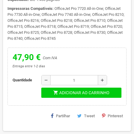
Impressoras Compatíveis:
OfficeJet Pro 7720 All-in-One; OfficeJet
Pro 7730 All-in-One; OfficeJet Pro 7740 All-in-One; OfficeJet Pro 8210;
OfficeJet Pro 8216; OfficeJet Pro 8218; OfficeJet Pro 8710; OfficeJet
Pro 8715; OfficeJet Pro 8718; OfficeJet Pro 8719; OfficeJet Pro 8720;
OfficeJet Pro 8725; OfficeJet Pro 8728; OfficeJet Pro 8730; OfficeJet
Pro 8740; OfficeJet Pro 8745
47,90 €
Com IVA
Entrega entre 1-2 dias
remove
add
Quantidade
shopping_cart
ADICIONAR AO CARRINHO
Partilhar
Tweet
Pinterest