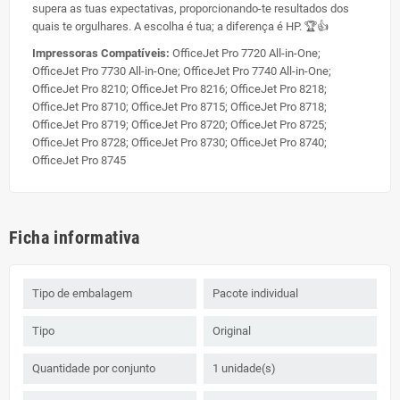
supera as tuas expectativas, proporcionando-te resultados dos
quais te orgulhares. A escolha é tua; a diferença é HP. 🏆👍
Impressoras Compatíveis:
OfficeJet Pro 7720 All-in-One;
OfficeJet Pro 7730 All-in-One; OfficeJet Pro 7740 All-in-One;
OfficeJet Pro 8210; OfficeJet Pro 8216; OfficeJet Pro 8218;
OfficeJet Pro 8710; OfficeJet Pro 8715; OfficeJet Pro 8718;
OfficeJet Pro 8719; OfficeJet Pro 8720; OfficeJet Pro 8725;
OfficeJet Pro 8728; OfficeJet Pro 8730; OfficeJet Pro 8740;
OfficeJet Pro 8745
Ficha informativa
Tipo de embalagem
Pacote individual
Tipo
Original
Quantidade por conjunto
1 unidade(s)