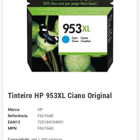
Tinteiro HP 953XL Ciano Original
Marca
HP
Referência
F6U16AE
EAN13
725184104091
MPN
F6U16AE
Capacidade:
até 1.450 páginas