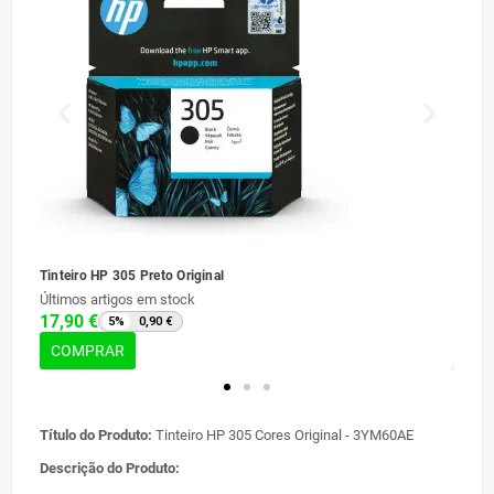
Tinteiro HP 305 Preto Original
Papel 
5,90
Últimos artigos em stock
17,90 €
5%
0,90 €
CO
COMPRAR
Título do Produto:
Tinteiro HP 305 Cores Original - 3YM60AE
Descrição do Produto: