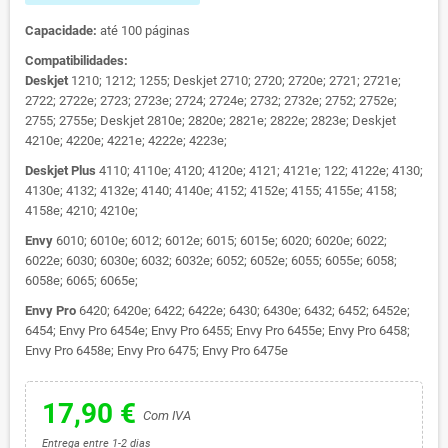
Capacidade:
até 100 páginas
Compatibilidades:
Deskjet
1210; 1212; 1255; Deskjet 2710; 2720; 2720e; 2721; 2721e;
2722; 2722e; 2723; 2723e; 2724; 2724e; 2732; 2732e; 2752; 2752e;
2755; 2755e; Deskjet 2810e; 2820e; 2821e; 2822e; 2823e; Deskjet
4210e; 4220e; 4221e; 4222e; 4223e;
Deskjet Plus
4110; 4110e; 4120; 4120e; 4121; 4121e; 122; 4122e; 4130;
4130e; 4132; 4132e; 4140; 4140e; 4152; 4152e; 4155; 4155e; 4158;
4158e; 4210; 4210e;
Envy
6010; 6010e; 6012; 6012e; 6015; 6015e; 6020; 6020e; 6022;
6022e; 6030; 6030e; 6032; 6032e; 6052; 6052e; 6055; 6055e; 6058;
6058e; 6065; 6065e;
Envy
Pro
6420; 6420e; 6422; 6422e; 6430; 6430e; 6432; 6452; 6452e;
6454; Envy Pro 6454e; Envy Pro 6455; Envy Pro 6455e; Envy Pro 6458;
Envy Pro 6458e; Envy Pro 6475; Envy Pro 6475e
17,90 €
Com IVA
Entrega entre 1-2 dias