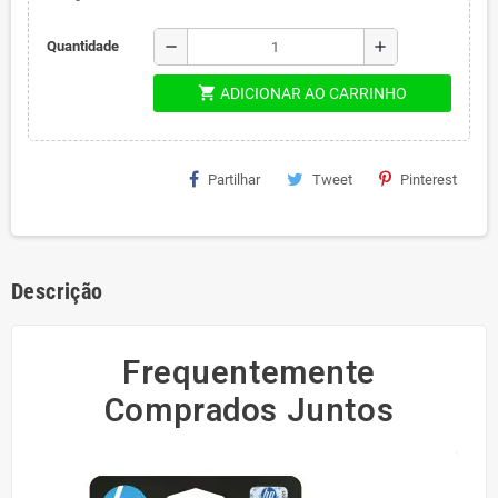
remove
add
Quantidade
shopping_cart
ADICIONAR AO CARRINHO
Partilhar
Tweet
Pinterest
Descrição
Frequentemente
Comprados Juntos