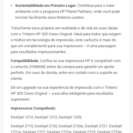
Sustentabilidade em Primeiro Lugar:
Contribua para o meio
ambiente com o programa HP Planet Partners, onde você pode
reciclar facilmente seus tinteiros usados.
Transforme seus projetos em realidade e dê vida às suas ideias
com o Tinteiro HP 305 Cores Original. Ideal para todos que exigem
o melhor em tecnologia de impressão, este cartucho é mais do
que um complemento para sua impressora – é uma passagem
para resultados impressionantes.
Compatibilidade:
Confira se sua impressora HP é compatível com
o cartucho 3YM60AE antes da compra para garantir um ajuste
perfeito. Em caso de dúvida, entre em contato com o suporte ao
cliente.
Dê um upgrade na sua experiência de impressão com o Tinteiro
HP 305 Cores Original – a escolha inteligente para resultados
superiores!
Impressoras Compativeis:
Deskjet 1210; Deskjet 1212; Deskjet 1255;
Deskjet 2710; Deskjet 2720; Deskjet 2720e; Deskjet 2721; Deskjet
2721e; Deskjet 2722; Deskjet 2722e; Deskjet 2723; Deskjet 2723e;