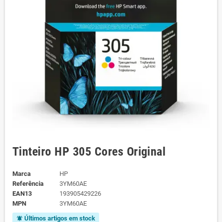
Tinteiro HP 305 Cores Original
Marca
HP
Referência
3YM60AE
EAN13
193905429226
MPN
3YM60AE
Últimos artigos em stock
notifications_active