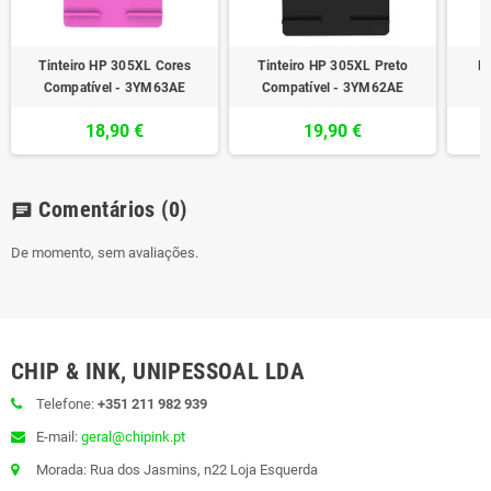
Tinteiro HP 305XL Cores
Tinteiro HP 305XL Preto
Pa
Compatível - 3YM63AE
Compatível - 3YM62AE
18,90 €
19,90 €
Comentários
(0)
chat
De momento, sem avaliações.
CHIP & INK, UNIPESSOAL LDA
Telefone:
+351 211 982 939
E-mail:
geral@chipink.pt
Morada: Rua dos Jasmins, n22 Loja Esquerda