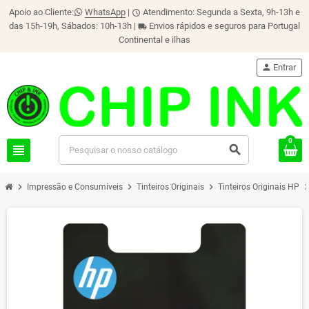
Apoio ao Cliente:
WhatsApp
|
Atendimento: Segunda a Sexta, 9h-13h e
schedule
das 15h-19h, Sábados: 10h-13h |
Envios rápidos e seguros para Portugal
local_shipping
Continental e ilhas
person
Entrar
0
view_headline
search
chevron_right
chevron_right
chevron_right
chevron_r
Impressão e Consumíveis
Tinteiros Originais
Tinteiros Originais HP