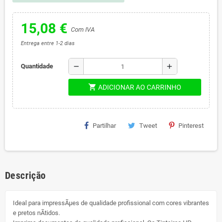
15,08 €
Com IVA
Entrega entre 1-2 dias
remove
add
Quantidade
shopping_cart
ADICIONAR AO CARRINHO
Partilhar
Tweet
Pinterest
Descrição
Ideal para impressÃµes de qualidade profissional com cores vibrantes
e pretos nÃ­tidos.