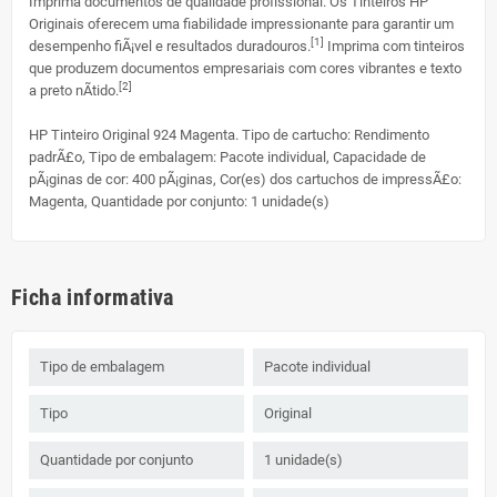
Imprima documentos de qualidade profissional. Os Tinteiros HP
Originais oferecem uma fiabilidade impressionante para garantir um
[1]
desempenho fiÃ¡vel e resultados duradouros.
Imprima com tinteiros
que produzem documentos empresariais com cores vibrantes e texto
[2]
a preto nÃ­tido.
HP Tinteiro Original 924 Magenta. Tipo de cartucho: Rendimento
padrÃ£o, Tipo de embalagem: Pacote individual, Capacidade de
pÃ¡ginas de cor: 400 pÃ¡ginas, Cor(es) dos cartuchos de impressÃ£o:
Magenta, Quantidade por conjunto: 1 unidade(s)
Ficha informativa
Tipo de embalagem
Pacote individual
Tipo
Original
Quantidade por conjunto
1 unidade(s)