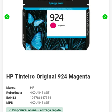
chevron_left
chevron_right
HP Tinteiro Original 924 Magenta
Marca
HP
Referência
4K0U4NE#SE1
EAN13
196786147364
MPN
4K0U4NE#SE1
Disponível online – entrega rápida
check