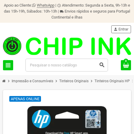
Apoio ao Cliente:
WhatsApp
|
Atendimento: Segunda a Sexta, 9h-13h e
schedule
das 15h-19h, Sábados: 10h-13h |
Envios rápidos e seguros para Portugal
local_shipping
Continental e ilhas
person
Entrar
0
view_headline
search
chevron_right
chevron_right
chevron_right
chevron_r
Impressão e Consumíveis
Tinteiros Originais
Tinteiros Originais HP
APENAS ONLINE