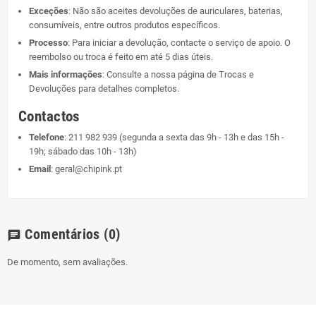
Exceções
: Não são aceites devoluções de auriculares, baterias,
consumíveis, entre outros produtos específicos.
Processo
: Para iniciar a devolução, contacte o serviço de apoio. O
reembolso ou troca é feito em até 5 dias úteis.
Mais informações
: Consulte a nossa página de
Trocas e
Devoluções
para detalhes completos.
Contactos
Telefone
:
211 982 939
(segunda a sexta das 9h - 13h e das 15h -
19h; sábado das 10h - 13h)
Email
:
geral@chipink.pt
Comentários
(0)
chat
De momento, sem avaliações.