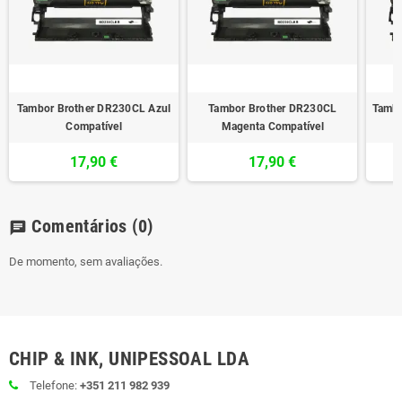
Tambor Brother DR230CL Azul
Tambor Brother DR230CL
Tambo
Compatível
Magenta Compatível
17,90 €
17,90 €
Comentários
(0)
chat
De momento, sem avaliações.
CHIP & INK, UNIPESSOAL LDA
Telefone:
+351 211 982 939