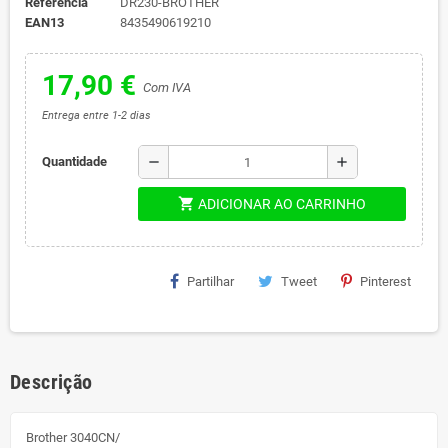
Referência
DR230-BROTHER
EAN13
8435490619210
17,90 €
Com IVA
Entrega entre 1-2 dias
remove
add
Quantidade
shopping_cart
ADICIONAR AO CARRINHO
Partilhar
Tweet
Pinterest
Descrição
Brother 3040CN/