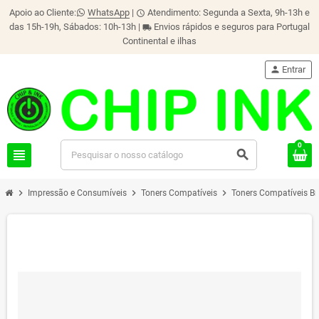
Apoio ao Cliente:
WhatsApp
|
Atendimento: Segunda a Sexta, 9h-13h e
schedule
das 15h-19h, Sábados: 10h-13h |
Envios rápidos e seguros para Portugal
local_shipping
Continental e ilhas
person
Entrar
0
view_headline
search
chevron_right
chevron_right
chevron_right
Impressão e Consumíveis
Toners Compatíveis
Toners Compatíveis Br