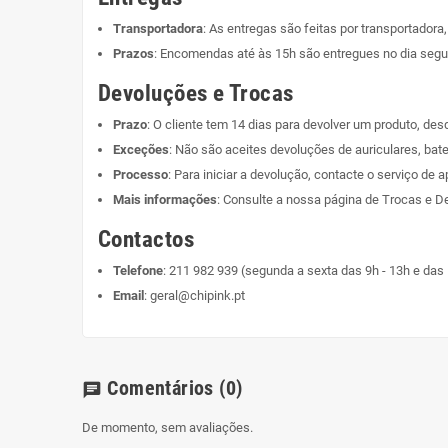
Transportadora
: As entregas são feitas por transportadora
Prazos
: Encomendas até às 15h são entregues no dia segui
Devoluções e Trocas
Prazo
: O cliente tem 14 dias para devolver um produto, de
Exceções
: Não são aceites devoluções de auriculares, bate
Processo
: Para iniciar a devolução, contacte o serviço de a
Mais informações
: Consulte a nossa página de
Trocas e D
Contactos
Telefone
:
211 982 939
(segunda a sexta das 9h - 13h e das 
Email
:
geral@chipink.pt
Comentários
(0)
chat
De momento, sem avaliações.