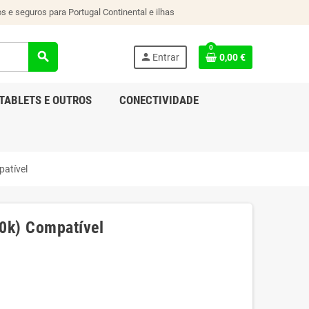
s e seguros para Portugal Continental e ilhas
0
search
person
Entrar
0,00 €
TABLETS E OUTROS
CONECTIVIDADE
patível
0k) Compatível