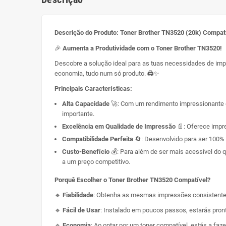
Descrição do Produto: Toner Brother TN3520 (20k) Compat
🎉
Aumenta a Produtividade com o Toner Brother TN3520!
Descobre a solução ideal para as tuas necessidades de imp
economia, tudo num só produto. 🖨️✨
Principais Características:
Alta Capacidade
🚀: Com um rendimento impressionante de
importante.
Excelência em Qualidade de Impressão
📄: Oferece impre
Compatibilidade Perfeita
🔄: Desenvolvido para ser 100%
Custo-Benefício
💰: Para além de ser mais acessível do 
a um preço competitivo.
Porquê Escolher o Toner Brother TN3520 Compatível?
🔹
Fiabilidade
: Obtenha as mesmas impressões consistentes e
🔹
Fácil de Usar
: Instalado em poucos passos, estarás pron
🔹
Economia
: Ao optar por um toner compatível, estás a fa