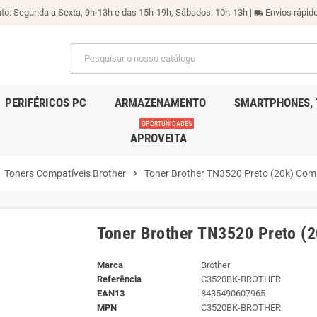
o: Segunda a Sexta, 9h-13h e das 15h-19h, Sábados: 10h-13h |
Envios rápido
local_shipping
PERIFÉRICOS PC
ARMAZENAMENTO
SMARTPHONES, 
OPORTUNIDADES
APROVEITA
t
Toners Compatíveis Brother
chevron_right
Toner Brother TN3520 Preto (20k) Com
Toner Brother TN3520 Preto (2
Marca
Brother
Referência
C3520BK-BROTHER
EAN13
8435490607965
MPN
C3520BK-BROTHER