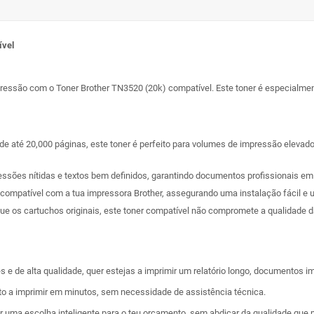
ível
ressão com o Toner Brother TN3520 (20k) compatível. Este toner é especialmen
 até 20,000 páginas, este toner é perfeito para volumes de impressão elevados
ssões nítidas e textos bem definidos, garantindo documentos profissionais em 
 compatível com a tua impressora Brother, assegurando uma instalação fácil 
que os cartuchos originais, este toner compatível não compromete a qualidade 
 de alta qualidade, quer estejas a imprimir um relatório longo, documentos i
to a imprimir em minutos, sem necessidade de assistência técnica.
zer uma escolha inteligente para o teu orçamento, sem abdicar da qualidade que