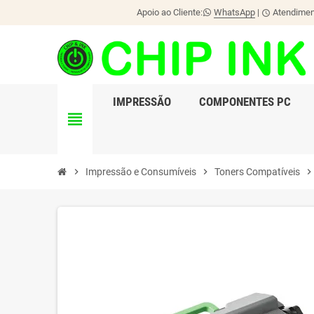
Apoio ao Cliente:
WhatsApp
|
Atendiment
schedule
IMPRESSÃO
COMPONENTES PC
view_headline
chevron_right
Impressão e Consumíveis
chevron_right
Toners Compatíveis
chevron_righ