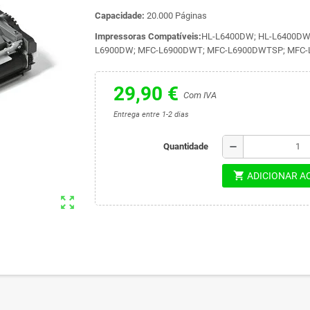
Capacidade:
20.000 Páginas
Impressoras Compatíveis:
HL-L6400DW; HL-L6400DW
L6900DW; MFC-L6900DWT; MFC-L6900DWTSP; MFC
29,90 €
Com IVA
Entrega entre 1-2 dias
remove
Quantidade
shopping_cart
ADICIONAR A
zoom_out_map