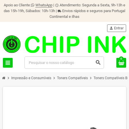
Apoio ao Cliente:
WhatsApp
|
Atendimento: Segunda a Sexta, 9h-13h e
schedule
das 15h-19h, Sábados: 10h-13h |
Envios rápidos e seguros para Portugal
local_shipping
Continental e ilhas
person
Entrar
0
view_headline
search
chevron_right
chevron_right
chevron_right
Impressão e Consumíveis
Toners Compatíveis
Toners Compatíveis Br