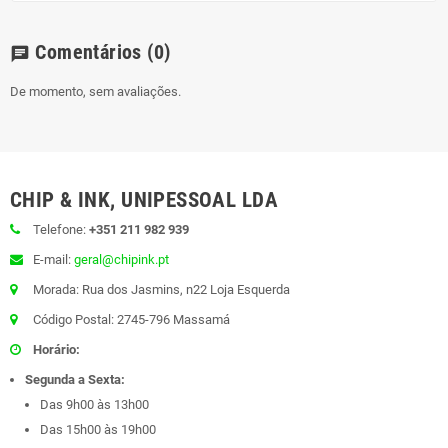
Comentários
(0)
chat
De momento, sem avaliações.
CHIP & INK, UNIPESSOAL LDA
Telefone:
+351 211 982 939
E-mail:
geral@chipink.pt
Morada: Rua dos Jasmins, n22 Loja Esquerda
Código Postal: 2745-796 Massamá
Horário:
Segunda a Sexta:
Das 9h00 às 13h00
Das 15h00 às 19h00