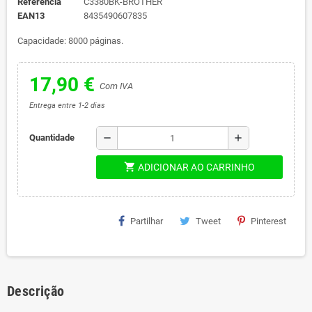
Referência
C3380BK-BROTHER
EAN13
8435490607835
Capacidade: 8000 páginas.
17,90 €
Com IVA
Entrega entre 1-2 dias
remove
add
Quantidade
shopping_cart
ADICIONAR AO CARRINHO
Partilhar
Tweet
Pinterest
Descrição