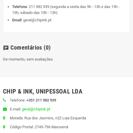
Telefone
:
211 982 939
(segunda a sexta das 9h - 13h e das 15h -
19h; sábado das 10h - 13h)
Email
:
geral@chipink.pt
Comentários
(0)
chat
De momento, sem avaliações.
CHIP & INK, UNIPESSOAL LDA
Telefone:
+351 211 982 939
E-mail:
geral@chipink.pt
Morada: Rua dos Jasmins, n22 Loja Esquerda
Código Postal: 2745-796 Massamá