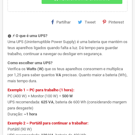
Partilhar
Tweet
Pinterest
⚡ O que é uma UPS?
info
Uma UPS (Uninterruptible Power Supply) é uma bateria que mantém os
teus aparelhos ligados quando falta a luz. Dá tempo para guardar
trabalho, continuar a navegar ou desligar em segurança.
Como escolher uma UPS?
Verifica os
Watts (W)
que os teus aparelhos consomem e multiplica
por 1,25 para saber quantos
VA
precisas. Quanto maior a bateria (Wh),
mais tempo dura.
Exemplo 1 – PC para trabalho (1 hora):
PC (400 W) + Monitor (100 W) =
500 W
UPS recomendada:
625 VA
, bateria de 600 Wh (considerando margem
para desgaste)
Duração:
~1 hora
Exemplo 2 – Portátil para continuar a trabalhar:
Portátil (90 W)