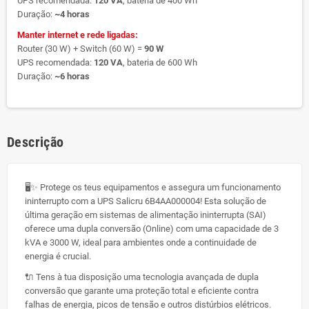
UPS recomendada:
120 VA
, bateria de 400 Wh
Duração:
~4 horas
Manter internet e rede ligadas:
Router (30 W) + Switch (60 W) =
90 W
UPS recomendada:
120 VA
, bateria de 600 Wh
Duração:
~6 horas
Descrição
🖥️✨ Protege os teus equipamentos e assegura um funcionamento
ininterrupto com a UPS Salicru 6B4AA000004! Esta solução de
última geração em sistemas de alimentação ininterrupta (SAI)
oferece uma dupla conversão (Online) com uma capacidade de 3
kVA e 3000 W, ideal para ambientes onde a continuidade de
energia é crucial.
🔌 Tens à tua disposição uma tecnologia avançada de dupla
conversão que garante uma proteção total e eficiente contra
falhas de energia, picos de tensão e outros distúrbios elétricos.