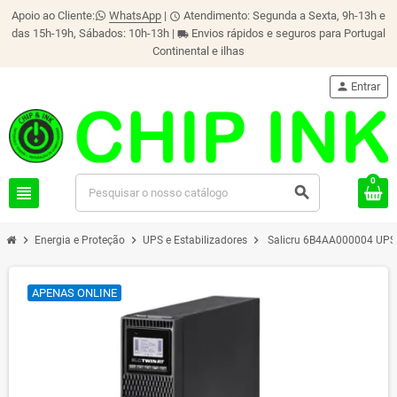
Apoio ao Cliente:
WhatsApp
|
Atendimento: Segunda a Sexta, 9h-13h e
schedule
das 15h-19h, Sábados: 10h-13h |
Envios rápidos e seguros para Portugal
local_shipping
Continental e ilhas
person
Entrar
0
view_headline
search
chevron_right
chevron_right
chevron_right
Energia e Proteção
UPS e Estabilizadores
Salicru 6B4AA000004 UPS 
APENAS ONLINE