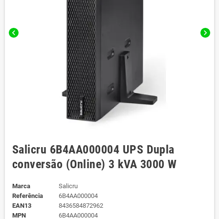
chevron_left
chevron_right
Salicru 6B4AA000004 UPS Dupla
conversão (Online) 3 kVA 3000 W
Marca
Salicru
Referência
6B4AA000004
EAN13
8436584872962
MPN
6B4AA000004