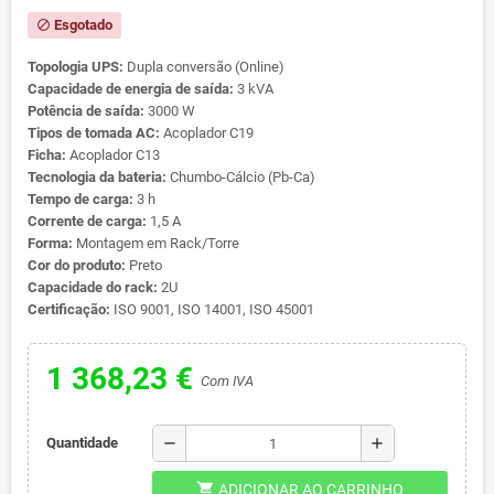
Esgotado
block
Topologia UPS:
Dupla conversão (Online)
Capacidade de energia de saída:
3 kVA
Potência de saída:
3000 W
Tipos de tomada AC:
Acoplador C19
Ficha:
Acoplador C13
Tecnologia da bateria:
Chumbo-Cálcio (Pb-Ca)
Tempo de carga:
3 h
Corrente de carga:
1,5 A
Forma:
Montagem em Rack/Torre
Cor do produto:
Preto
Capacidade do rack:
2U
Certificação:
ISO 9001, ISO 14001, ISO 45001
1 368,23 €
Com IVA
remove
add
Quantidade
shopping_cart
ADICIONAR AO CARRINHO