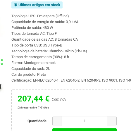
Últimos artigos em stock
notifications_active
Topologia UPS: Em espera (Offline)
Capacidade de energia de saída: 0,9 kVA
Potência de saída: 480 W
Tipos de tomada AC: Tipo F
Quantidade de saídas AC: 8 tomadas CA
Tipo de porta USB: USB Type-B
Tecnologia da bateria: Chumbo-Cálcio (Pb-Ca)
Tempo de carregamento (90%): 8 h
ut_map
Forma: Montagem em rack
Capacidade do rack: 2U
Cor do produto: Preto
Certificação: EN-IEC 62040-1, EN 62040-2, EN 62040-3, ISO 9001, ISO 1
207,44 €
Com IVA
Entrega entre 1-2 dias
remove
add
Quantidade