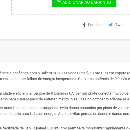
shopping_cart
ADICIONAR AO CARRINHO
Partilhar
Tweet
ência e confiança com o Salicru SPS 900 Node UPS! 💪⚡ Este UPS em espera (offl
mo durante falhas de energia inesperadas. Com uma potência de 0,9 kVA e 48
cidade e eficiência. Dispõe de 8 tomadas CA, permitindo-te conectar múltiplo
mesmo para o teu espaço de entretenimento, o seu design compacto adapta-se a q
s suas funcionalidades avançadas: evita danos causados por picos de voltagem
cos durante uma falha de energia. Assim, evitas perdas de dados e danos nos 
facilidade de uso. O painel LED intuitivo permite-te monitorizar rapidamente 