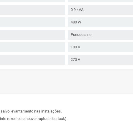
0,9 kVA
480 W
Pseudo sine
180 V
270 V
, salvo levantamento nas instalações.
nte (exceto se houver ruptura de stock).