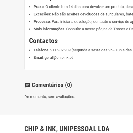
Prazo
: O cliente tem 14 dias para devolver um produto, de
Exceções
: Não são aceites devoluções de auriculares, bate
Processo
: Para iniciar a devolução, contacte o serviço de a
Mais informações
: Consulte a nossa página de
Trocas e D
Contactos
Telefone
:
211 982 939
(segunda a sexta das 9h - 13h e das 
Email
:
geral@chipink.pt
Comentários
(0)
chat
De momento, sem avaliações.
CHIP & INK, UNIPESSOAL LDA