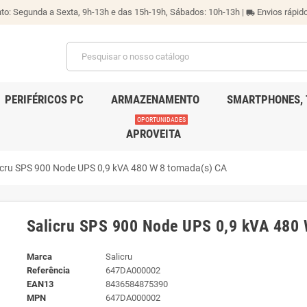
o: Segunda a Sexta, 9h-13h e das 15h-19h, Sábados: 10h-13h |
Envios rápido
local_shipping
PERIFÉRICOS PC
ARMAZENAMENTO
SMARTPHONES, 
OPORTUNIDADES
APROVEITA
icru SPS 900 Node UPS 0,9 kVA 480 W 8 tomada(s) CA
Salicru SPS 900 Node UPS 0,9 kVA 480 
Marca
Salicru
Referência
647DA000002
EAN13
8436584875390
MPN
647DA000002