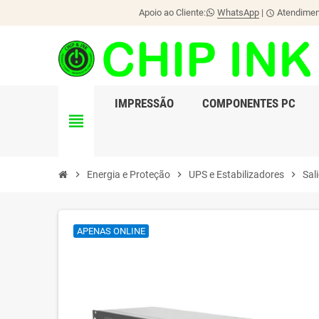
Apoio ao Cliente:
WhatsApp
|
Atendiment
schedule
IMPRESSÃO
COMPONENTES PC
view_headline
chevron_right
Energia e Proteção
chevron_right
UPS e Estabilizadores
chevron_right
Sal
APENAS ONLINE