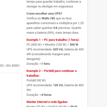
tempo para guardar trabalho, continuar a
navegar ou desligar em segurança.
Como escolher uma UPS?
Verifica os
Watts (W)
que os teus
aparelhos consomem e multiplica por 1,25
para saber quantos
VA
precisas. Quanto
maior a bateria (Wh), mais tempo dura.
Exemplo 1 – PC para trabalho (1 hora):
PC (400 W) + Monitor (100 W) =
500 W
UPS recomendada:
625 VA
, bateria de 600
Wh (considerando margem para
desgaste)
Duração:
~1 hora
4001, ISO 45001
Exemplo 2 – Portátil para continuar a
trabalhar:
Portátil (90 W)
UPS recomendada:
120 VA
, bateria de 400
Wh
Duração:
~4 horas
Manter internet e rede ligadas:
Router (30 W) + Switch (60 W) =
90 W