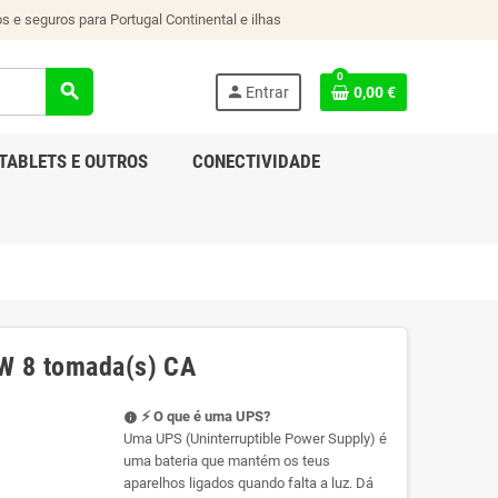
s e seguros para Portugal Continental e ilhas
0
search
person
Entrar
0,00 €
TABLETS E OUTROS
CONECTIVIDADE
W 8 tomada(s) CA
⚡ O que é uma UPS?
info
Uma UPS (Uninterruptible Power Supply) é
uma bateria que mantém os teus
aparelhos ligados quando falta a luz. Dá