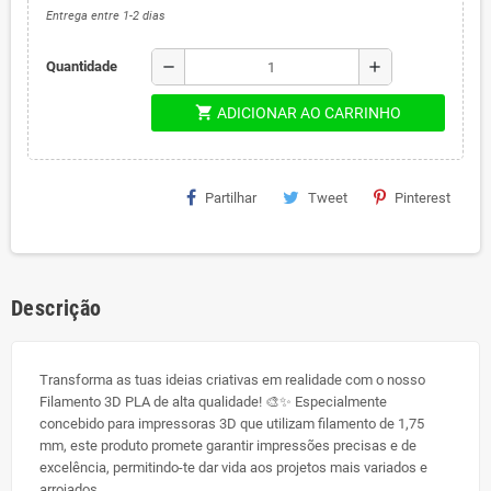
Entrega entre 1-2 dias
remove
add
Quantidade
shopping_cart
ADICIONAR AO CARRINHO
Partilhar
Tweet
Pinterest
Descrição
Transforma as tuas ideias criativas em realidade com o nosso
Filamento 3D PLA de alta qualidade! 🎨✨ Especialmente
concebido para impressoras 3D que utilizam filamento de 1,75
mm, este produto promete garantir impressões precisas e de
excelência, permitindo-te dar vida aos projetos mais variados e
arrojados.