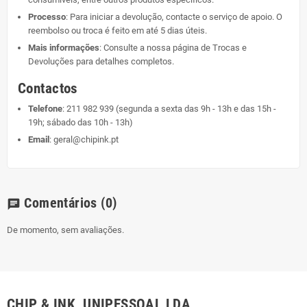
Processo
: Para iniciar a devolução, contacte o serviço de apoio. O
reembolso ou troca é feito em até 5 dias úteis.
Mais informações
: Consulte a nossa página de
Trocas e
Devoluções
para detalhes completos.
Contactos
Telefone
:
211 982 939
(segunda a sexta das 9h - 13h e das 15h -
19h; sábado das 10h - 13h)
Email
:
geral@chipink.pt
Comentários
(0)
chat
De momento, sem avaliações.
CHIP & INK, UNIPESSOAL LDA