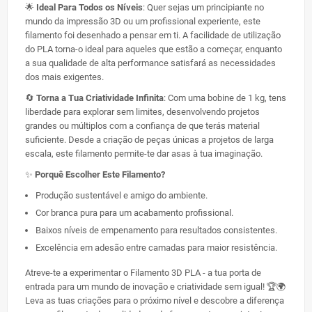
🌟
Ideal Para Todos os Níveis
: Quer sejas um principiante no
mundo da impressão 3D ou um profissional experiente, este
filamento foi desenhado a pensar em ti. A facilidade de utilização
do PLA torna-o ideal para aqueles que estão a começar, enquanto
a sua qualidade de alta performance satisfará as necessidades
dos mais exigentes.
🔄
Torna a Tua Criatividade Infinita
: Com uma bobine de 1 kg, tens
liberdade para explorar sem limites, desenvolvendo projetos
grandes ou múltiplos com a confiança de que terás material
suficiente. Desde a criação de peças únicas a projetos de larga
escala, este filamento permite-te dar asas à tua imaginação.
✨
Porquê Escolher Este Filamento?
Produção sustentável e amigo do ambiente.
Cor branca pura para um acabamento profissional.
Baixos níveis de empenamento para resultados consistentes.
Excelência em adesão entre camadas para maior resistência.
Atreve-te a experimentar o Filamento 3D PLA - a tua porta de
entrada para um mundo de inovação e criatividade sem igual! 🏆🌍
Leva as tuas criações para o próximo nível e descobre a diferença