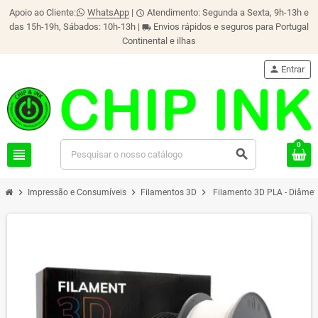
Apoio ao Cliente:
WhatsApp
|
Atendimento: Segunda a Sexta, 9h-13h e
schedule
das 15h-19h, Sábados: 10h-13h |
Envios rápidos e seguros para Portugal
local_shipping
Continental e ilhas
person
Entrar
0
view_headline
search
chevron_right
chevron_right
chevron_right
Impressão e Consumíveis
Filamentos 3D
Filamento 3D PLA - Diâmet