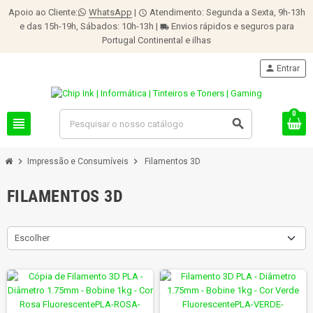
Apoio ao Cliente:
WhatsApp
|
Atendimento: Segunda a Sexta, 9h-13h
schedule
e das 15h-19h, Sábados: 10h-13h |
Envios rápidos e seguros para
local_shipping
Portugal Continental e ilhas
person
Entrar
0
view_headline
search
chevron_right
chevron_right
Impressão e Consumíveis
Filamentos 3D
FILAMENTOS 3D
Escolher