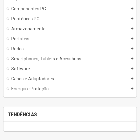
Componentes PC
add
Periféricos PC
add
Armazenamento
add
Portáteis
add
Redes
add
Smartphones, Tablets e Acessórios
add
Software
add
Cabos e Adaptadores
add
Energia e Proteção
add
TENDÊNCIAS