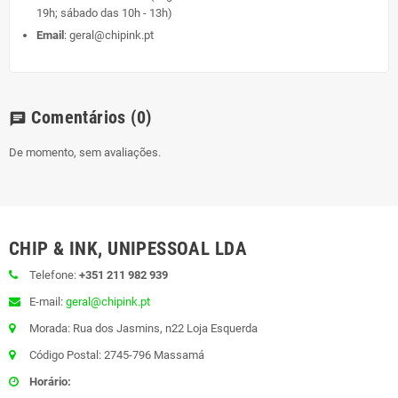
19h; sábado das 10h - 13h)
Email
:
geral@chipink.pt
Comentários
(0)
chat
De momento, sem avaliações.
CHIP & INK, UNIPESSOAL LDA
Telefone:
+351 211 982 939
E-mail:
geral@chipink.pt
Morada: Rua dos Jasmins, n22 Loja Esquerda
Código Postal: 2745-796 Massamá
Horário: