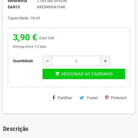
Referência
C1631BK-EPSON
EAN13
8435490641648
Capacidade: 18 ml
3,90 €
Com IVA
Entrega entre 1-2 dias
remove
add
Quantidade
shopping_cart
ADICIONAR AO CARRINHO
Partilhar
Tweet
Pinterest
Descrição