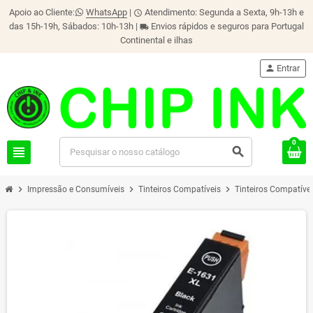
Apoio ao Cliente:
WhatsApp
|
Atendimento: Segunda a Sexta, 9h-13h e
schedule
das 15h-19h, Sábados: 10h-13h |
Envios rápidos e seguros para Portugal
local_shipping
Continental e ilhas
person
Entrar
0
view_headline
search
chevron_right
chevron_right
chevron_right
Impressão e Consumíveis
Tinteiros Compatíveis
Tinteiros Compatíve