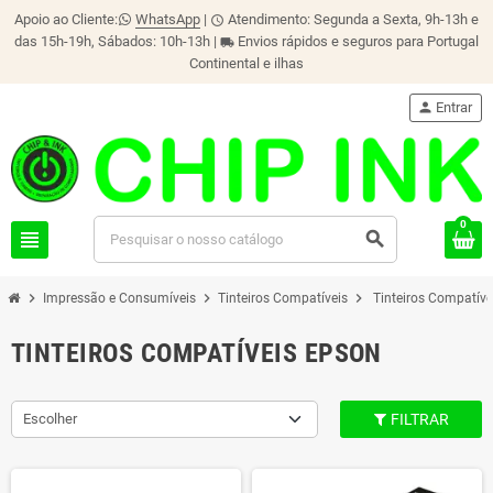
Apoio ao Cliente:
WhatsApp
|
Atendimento: Segunda a Sexta, 9h-13h e
schedule
das 15h-19h, Sábados: 10h-13h |
Envios rápidos e seguros para Portugal
local_shipping
Continental e ilhas
person
Entrar
0
view_headline
search
chevron_right
chevron_right
chevron_right
Impressão e Consumíveis
Tinteiros Compatíveis
Tinteiros Compatív
TINTEIROS COMPATÍVEIS EPSON
Escolher
FILTRAR