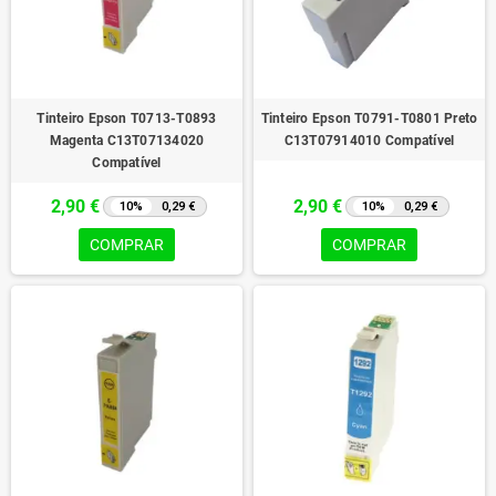
Tinteiro Epson T0713-T0893
Tinteiro Epson T0791-T0801 Preto
Magenta C13T07134020
C13T07914010 Compatível
Compatível
2,90 €
2,90 €
10%
0,29 €
10%
0,29 €
COMPRAR
COMPRAR